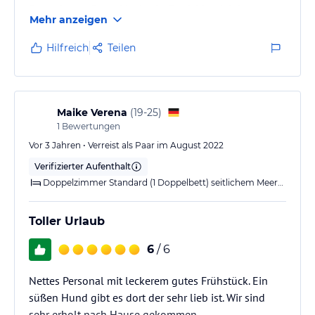
Super Lage , Strand in 1 min. Erreichbar Ich komme
Mehr anzeigen
schon über 20 Jahren nach Lido du Jesolo ,,,,,,
Wir werden wieder kommen
Hilfreich
Teilen
Sigfried (Sigi ) Graz Austria
Maike Verena
(
19-25
)
1
Bewertungen
Vor 3 Jahren • Verreist als Paar im August 2022
Verifizierter Aufenthalt
Doppelzimmer Standard (1 Doppelbett) seitlichem Meerblick (Balkon)
Toller Urlaub
6
/ 6
Nettes Personal mit leckerem gutes Frühstück. Ein
süßen Hund gibt es dort der sehr lieb ist. Wir sind
sehr erholt nach Hause gekommen.