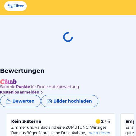
Filter
Bewertungen
Sammle
Punkte
für Deine Hotelbewertung.
Kostenlos anmelden
Bewerten
Bilder hochladen
Kein 3-Sterne
2
/ 6
Empf
Zimmer und va Bad sind eine ZUMUTUNG! Winziges
Es ist
Bad aus 80ger Jahre, keine Duschkabine,…
weiterlesen
guter