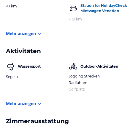
Station für HolidayCheck
< 1 km
Mietwagen Venetien
< 10 km
Mehr anzeigen
Aktivitäten
Wassersport
Outdoor-Aktivitäten
Jogging Strecken
Segeln
Radfahren
Golfplatz
Mehr anzeigen
Zimmerausstattung