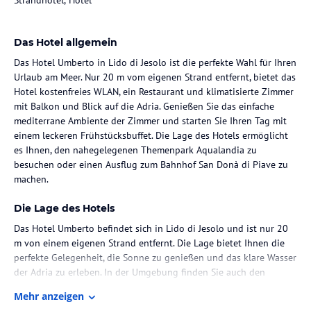
Das Hotel allgemein
Das Hotel Umberto in Lido di Jesolo ist die perfekte Wahl für Ihren
Urlaub am Meer. Nur 20 m vom eigenen Strand entfernt, bietet das
Hotel kostenfreies WLAN, ein Restaurant und klimatisierte Zimmer
mit Balkon und Blick auf die Adria. Genießen Sie das einfache
mediterrane Ambiente der Zimmer und starten Sie Ihren Tag mit
einem leckeren Frühstücksbuffet. Die Lage des Hotels ermöglicht
es Ihnen, den nahegelegenen Themenpark Aqualandia zu
besuchen oder einen Ausflug zum Bahnhof San Donà di Piave zu
machen.
Die Lage des Hotels
Das Hotel Umberto befindet sich in Lido di Jesolo und ist nur 20
m von einem eigenen Strand entfernt. Die Lage bietet Ihnen die
perfekte Gelegenheit, die Sonne zu genießen und das klare Wasser
der Adria zu erleben. In der Umgebung finden Sie auch den
Themenpark Aqualandia, der nur 4 km entfernt liegt, sowie den
Mehr anzeigen
Bahnhof San Donà di Piave, der in 20 km Entfernung liegt.