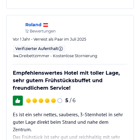
Wände, man hört ALLES! Das Hotel ist ein gutes 2
Sterne, aber garantiert kein 3 Sterne-Hotel!
EinzigesPlus: sehr gutes Frühstücksbüffet…
Roland
12
Bewertungen
Vor 1 Jahr • Verreist als Paar im Juli 2025
Verifizierter Aufenthalt
Dreibettzimmer - Kostenlose Stornierung
Empfehlenswertes Hotel mit toller Lage,
sehr gutem Frühstücksbuffet und
freundlichem Service!
5
/ 6
Es ist ein sehr nettes, sauberes, 3-Sternhotel in sehr
guter Lage direkt beim Strand und nahe dem
Zentrum.
Das Frühstück ist sehr gut und reichhaltig mit sehr