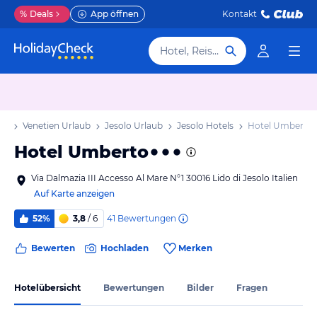
%
Deals
App öffnen
Kontakt
Hotel, Reiseziel
aub
Venetien Urlaub
Jesolo Urlaub
Jesolo Hotels
Hotel Umberto
Hotel Umberto
Via Dalmazia III Accesso Al Mare N°1 30016 Lido di Jesolo Italien
Auf Karte anzeigen
41
Bewertungen
52%
3,8
/ 6
Bewerten
Hochladen
Merken
Hotelübersicht
Bewertungen
Bilder
Fragen