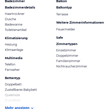
Badezimmer
Balkon
Badezimmerdetails
Balkontyp
Haartrockner
Terrasse
Dusche
Weitere Zimmerinformationen
Badewanne
Feuermelder
Toilettenartikel
Safe
Klimatisierung
Zimmertypen
Heizung
Klimaanlage
Einzelzimmer
Doppelzimmer
Multimedia
Familienzimmer
Telefon
Nichtraucherzimmer
Fernseher
Bettentyp
Doppelbett
Zustellbares Babybett
Queensize
Zustellbett
Mehr anzeigen