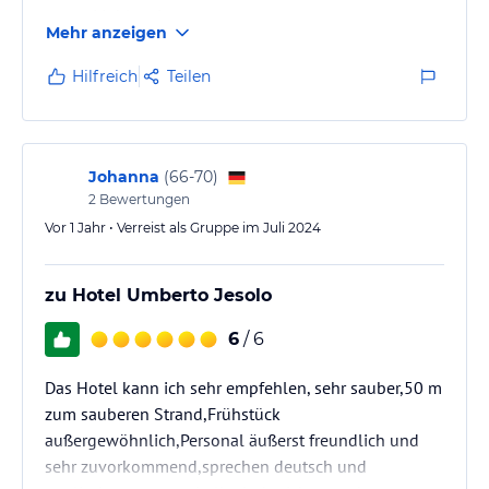
guten Mehlspeisen.
Mehr anzeigen
Die Mitarbeiterinnen an der Rezeption und im
Frühstücksraum waren sehr freundlich.
Hilfreich
Teilen
Ich kann dieses Hotel gerne weiterempfehlen.
Johanna
(
66-70
)
2
Bewertungen
Vor 1 Jahr • Verreist als Gruppe im Juli 2024
zu Hotel Umberto Jesolo
6
/ 6
Das Hotel kann ich sehr empfehlen, sehr sauber,50 m
zum sauberen Strand,Frühstück
außergewöhnlich,Personal äußerst freundlich und
sehr zuvorkommend,sprechen deutsch und