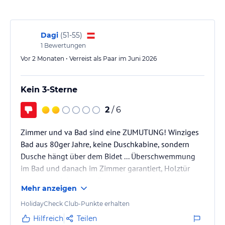
Aktivitäten wie Wassersport oder Spaziergänge entlang der
Promenade.
Hinweis:
Verfasst von HolidayCheck mit Hilfe von KI. Alle
Dagi
(
51-55
)
Angaben ohne Gewähr. Bitte lies vor der Buchung die
1
Bewertungen
verbindlichen
Angebotsdetails
des jeweiligen Veranstalters.
Vor 2 Monaten • Verreist als Paar im Juni 2026
Kein 3-Sterne
2
/ 6
Zimmer und va Bad sind eine ZUMUTUNG! Winziges
Bad aus 80ger Jahre, keine Duschkabine, sondern
Dusche hängt über dem Bidet ... Überschwemmung
im Bad und danach im Zimmer garantiert, Holztür
schimmelt daher. Kein Föhn, wenig Licht!
Mehr anzeigen
Kleiderschrank ebenfalls aus den 80gern! Zimmertür:
Spalte von 2cm zw Boden und Tür. Aufzug: so eng,
HolidayCheck Club-Punkte erhalten
dass wir samt Gepäck nicht reinpassten. Sehr dünne
Hilfreich
Teilen