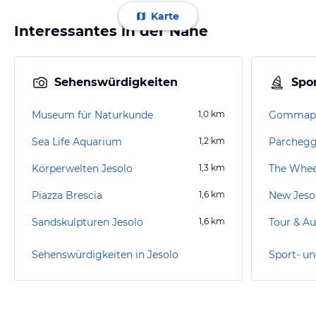
Karte
Interessantes in der Nähe
Sehenswürdigkeiten
Spor
Museum für Naturkunde
1,0
km
Gommap
Sea Life Aquarium
1,2
km
Parchegg
Körperwelten Jesolo
1,3
km
The Whee
Piazza Brescia
1,6
km
New Jeso
Sandskulpturen Jesolo
1,6
km
Tour & Au
Sehenswürdigkeiten in Jesolo
Sport- un