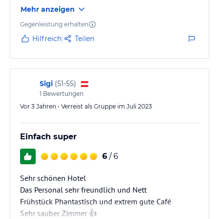
englisch,wenn man italienisch nicht sprechen
Mehr anzeigen
kann.Parkplatz am Hotel kostet nur 5 Euro pro Tag.
Liegen am hoteleigenen Strand ind kostenlos.Ich
Gegenleistung erhalten
bedanke mich herzlich für die freundlichen und
Hilfreich
Teilen
zuvorkommenden Damen am Empfang sowie allen
Mitarbeitern für die freundliche und zuvorkommende
Art und Hilfsbereitschaft.Danke wir kommen wieder
Juli…
Sigi
(
51-55
)
1
Bewertungen
Vor 3 Jahren • Verreist als Gruppe im Juli 2023
Einfach super
6
/ 6
Sehr schönen Hotel
Das Personal sehr freundlich und Nett
Frühstück Phantastisch und extrem gute Café
Sehr sauber Zimmer 👍