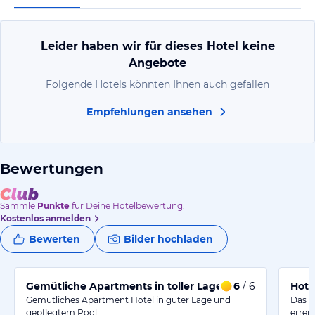
Leider haben wir für dieses Hotel keine
Angebote
Folgende Hotels könnten Ihnen auch gefallen
Empfehlungen ansehen
Bewertungen
Sammle
Punkte
für Deine Hotelbewertung.
Kostenlos anmelden
Bewerten
Bilder hochladen
Gemütliche Apartments in toller Lage
6
/ 6
Hote
Gemütliches Apartment Hotel in guter Lage und
Das S
gepflegtem Pool.
errei