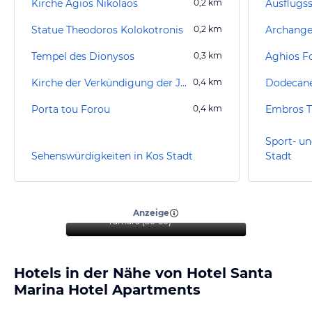
Kirche Agios Nikolaos
0,2
km
Ausflugss
Statue Theodoros Kolokotronis
0,2
km
Archangel
Tempel des Dionysos
0,3
km
Aghios F
Kirche der Verkündigung der Jungfrau Maria
0,4
km
Dodecane
Porta tou Forou
0,4
km
Embros 
Sport- un
Sehenswürdigkeiten in Kos Stadt
Stadt
“
Ein ideales Hotel für
Familien und Paare
”
Anzeige
Tamara
(
56-60
)
Hotels in der Nähe von Hotel Santa
Marina Hotel Apartments