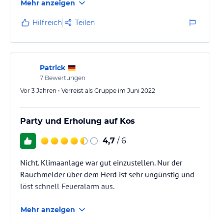
Mehr anzeigen
aber sauberes Hotel zu einem unschlagbaren Preis-
Leistungsverhältnis
Hilfreich
Teilen
Patrick
7
Bewertungen
Vor 3 Jahren • Verreist als Gruppe im Juni 2022
Party und Erholung auf Kos
4,7
/ 6
Nicht. Klimaanlage war gut einzustellen. Nur der
Rauchmelder über dem Herd ist sehr ungünstig und
löst schnell Feueralarm aus.
Mehr anzeigen