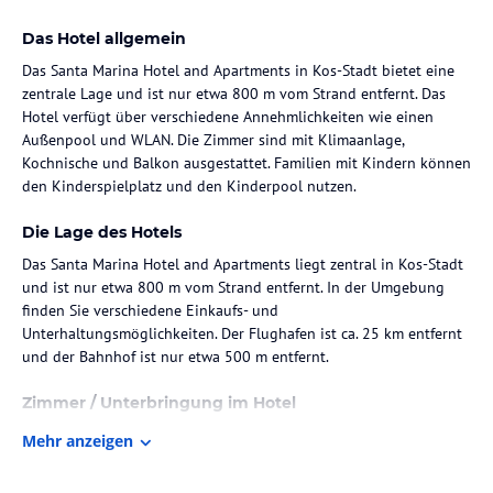
Das Hotel allgemein
Das Santa Marina Hotel and Apartments in Kos-Stadt bietet eine
zentrale Lage und ist nur etwa 800 m vom Strand entfernt. Das
Hotel verfügt über verschiedene Annehmlichkeiten wie einen
Außenpool und WLAN. Die Zimmer sind mit Klimaanlage,
Kochnische und Balkon ausgestattet. Familien mit Kindern können
den Kinderspielplatz und den Kinderpool nutzen.
Die Lage des Hotels
Das Santa Marina Hotel and Apartments liegt zentral in Kos-Stadt
und ist nur etwa 800 m vom Strand entfernt. In der Umgebung
finden Sie verschiedene Einkaufs- und
Unterhaltungsmöglichkeiten. Der Flughafen ist ca. 25 km entfernt
und der Bahnhof ist nur etwa 500 m entfernt.
Zimmer / Unterbringung im Hotel
Das Santa Marina Hotel and Apartments verfügt über 69 Zimmer,
Mehr anzeigen
die mit Klimaanlage, Kochnische, Mikrowelle, Kühlschrank,
Tee-/Kaffeemaschine, TV-Gerät und Balkon ausgestattet sind. In