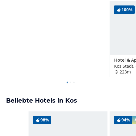
100%
Kos Stadt,
223m
Beliebte Hotels in Kos
98%
94%