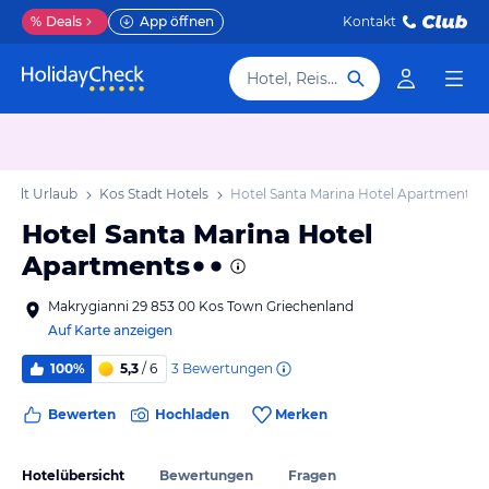
%
Deals
App öffnen
Kontakt
Hotel, Reiseziel
Stadt Urlaub
Kos Stadt Hotels
Hotel Santa Marina Hotel Apartments
Hotel Santa Marina Hotel
Apartments
Makrygianni 29 853 00 Kos Town Griechenland
Auf Karte anzeigen
3
Bewertungen
100%
5,3
/ 6
Bewerten
Hochladen
Merken
Hotelübersicht
Bewertungen
Fragen