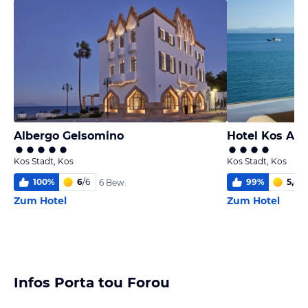
Albergo Gelsomino
Hotel Kos Akt
Kos Stadt, Kos
Kos Stadt, Kos
100
%
6
/
6
99
%
5,8
/
6
6 Bew.
Zum Hotel
Zum Hotel
Infos Porta tou Forou