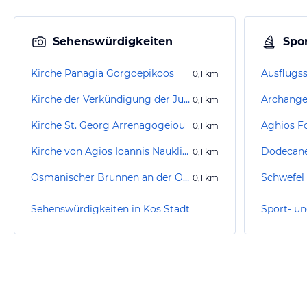
Sehenswürdigkeiten
Spor
Kirche Panagia Gorgoepikoos
Ausflugss
0,1
km
Kirche der Verkündigung der Jungfrau Maria
Archangel
0,1
km
Kirche St. Georg Arrenagogeiou
Aghios F
0,1
km
Kirche von Agios Ioannis Naukliros
Dodecane
0,1
km
Osmanischer Brunnen an der Olympiados / Heilige Kerk van Agios Ioannis Naukliros
Schwefel
0,1
km
Sehenswürdigkeiten in Kos Stadt