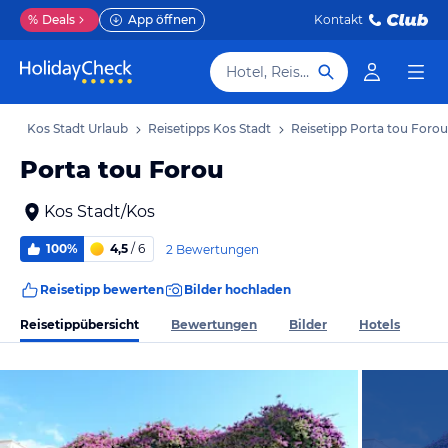
%
Deals
App öffnen
Kontakt
Hotel, Reiseziel
ub
Kos Stadt Urlaub
Reisetipps Kos Stadt
Reisetipp Porta tou Forou
Porta tou Forou
Kos Stadt/Kos
100%
4,5
/ 6
2 Bewertungen
Reisetipp bewerten
Bilder hochladen
Reisetippübersicht
Bewertungen
Bilder
Hotels