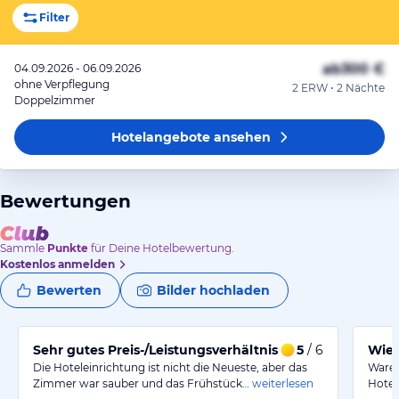
Filter
ab
300 €
04.09.2026 - 06.09.2026
ohne Verpflegung
2 ERW • 2 Nächte
Doppelzimmer
Hotelangebote
ansehen
Bewertungen
Sammle
Punkte
für Deine Hotelbewertung.
Kostenlos anmelden
Bewerten
Bilder hochladen
Sehr gutes Preis-/Leistungsverhältnis bei Radreise
5
/ 6
Wied
Die Hoteleinrichtung ist nicht die Neueste, aber das
Waren
Zimmer war sauber und das Frühstück…
weiterlesen
Hotel