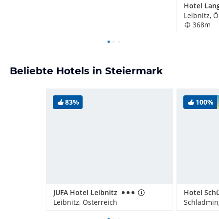
Hotel Lan
Leibnitz, 
368m
Beliebte Hotels in Steiermark
83%
100%
JUFA Hotel Leibnitz
Hotel Sch
Leibnitz, Österreich
Schladming