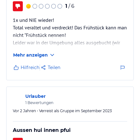
1
/ 6
1x und NIE wieder!
Total veraltet und verdreckt! Das Frühstück kann man
nicht "Frühstück nennen!
Leider war in der Umgebung alles ausgebucht (wir
hätten drei Einzelzimmer benötigt), ansonsten hätten
Mehr anzeigen
wir das Haus sofort wieder verlassen und hätten
keine weitere Minute dort verbracht.
Hilfreich
Teilen
Urlauber
1
Bewertungen
Vor 2 Jahren • Verreist als Gruppe im September 2023
Aussen hui innen pfui