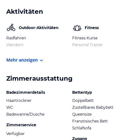
Aktivitäten
Outdoor-Aktivitäten
Fitness
Radfahren
Fitness Kurse
Wandern
Personal Trainer
Mehr anzeigen
Zimmerausstattung
Badezimmerdetails
Bettentyp
Haartrockner
Doppelbett
WC
Zustellbares Babybett
Badewanne/Dusche
Queensize
Französisches Bett
Zimmerservice
Schlafsofa
Verfügbar
Zugang