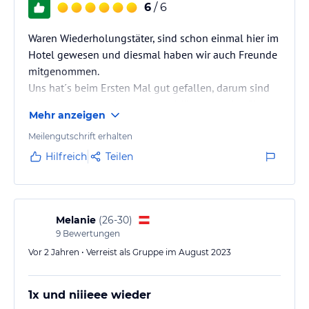
6
/ 6
Waren Wiederholungstäter, sind schon einmal hier im
Hotel gewesen und diesmal haben wir auch Freunde
mitgenommen.
Uns hat´s beim Ersten Mal gut gefallen, darum sind
wir auch wiedergekommen und für unsere Ausflüge
Mehr anzeigen
und Wanderungen in der Region bestens geeignet.
Meilengutschrift erhalten
Hilfreich
Teilen
Melanie
(
26-30
)
9
Bewertungen
Vor 2 Jahren • Verreist als Gruppe im August 2023
1x und niiieee wieder