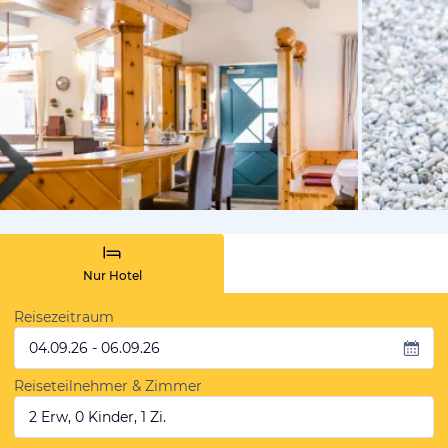
vom Hotelie
Nur Hotel
Reisezeitraum
04.09.26 - 06.09.26
Reiseteilnehmer & Zimmer
2 Erw, 0 Kinder, 1 Zi.