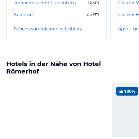
Tempelmuseum Frauenberg
1,6
km
Glanzer 
Sulmsee
2,6
km
Glanzer 
Sehenswürdigkeiten in Leibnitz
Sport- un
Hotels in der Nähe von Hotel
Römerhof
100%