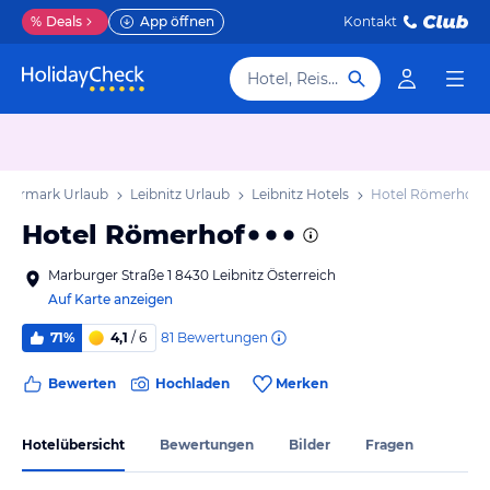
%
Deals
App öffnen
Kontakt
Hotel, Reiseziel
teiermark Urlaub
Leibnitz Urlaub
Leibnitz Hotels
Hotel Römerhof
Hotel Römerhof
Marburger Straße 1 8430 Leibnitz Österreich
Auf Karte anzeigen
81
Bewertungen
71%
4,1
/ 6
Bewerten
Hochladen
Merken
Hotelübersicht
Bewertungen
Bilder
Fragen