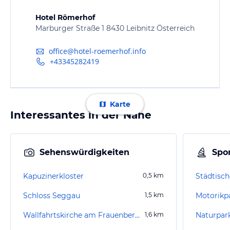
Hotel Römerhof
Marburger Straße 1 8430 Leibnitz Österreich
office@hotel-roemerhof.info
+43345282419
Karte
Interessantes in der Nähe
Sehenswürdigkeiten
Spor
Kapuzinerkloster
0,5
km
Städtisch
Schloss Seggau
1,5
km
Motorikp
Wallfahrtskirche am Frauenberg bei Leibnitz
1,6
km
Naturpa