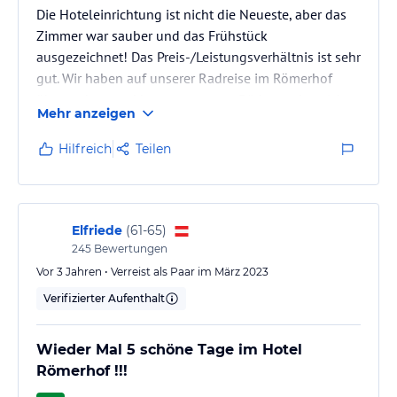
Die Hoteleinrichtung ist nicht die Neueste, aber das
Zimmer war sauber und das Frühstück
ausgezeichnet! Das Preis-/Leistungsverhältnis ist sehr
gut. Wir haben auf unserer Radreise im Römerhof
übernachtet und konnten unsere Räder nachts sicher
Mehr anzeigen
abstellen und aufladen. Das Personal war sehr
freundlich. Das Abendessen im Restaurant war
Hilfreich
Teilen
ausgezeichnet!
Elfriede
(
61-65
)
245
Bewertungen
Vor 3 Jahren • Verreist als Paar im März 2023
Verifizierter Aufenthalt
Wieder Mal 5 schöne Tage im Hotel
Römerhof !!!