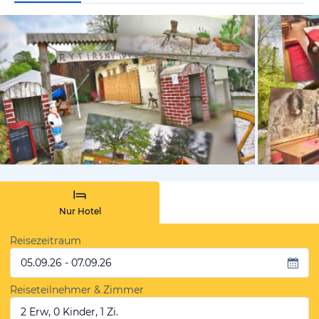
vom Hotelie
Nur Hotel
Reisezeitraum
05.09.26 - 07.09.26
Reiseteilnehmer & Zimmer
2 Erw, 0 Kinder, 1 Zi.