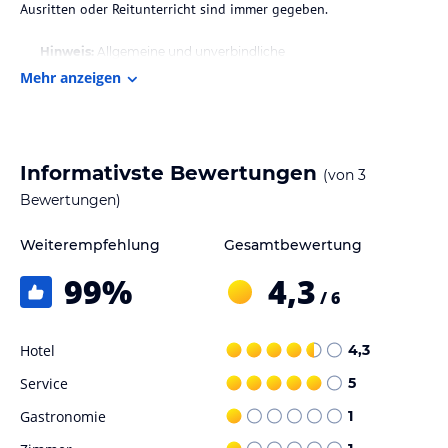
Ausritten oder Reitunterricht sind immer gegeben.
Hinweis:
Allgemeine und unverbindliche
Hoteliers-/Veranstalter-/Kataloginformationen. Alle Angaben
Mehr anzeigen
ohne Gewähr und ohne Prüfung durch HolidayCheck. Bitte
lies vor der Buchung die verbindlichen
Angebotsdetails
des
jeweiligen Veranstalters.
Informativste Bewertungen
(von
3
Bewertungen)
Weiterempfehlung
Gesamtbewertung
99
%
4,3
/ 6
Hotel
4,3
Service
5
Gastronomie
1