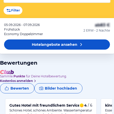
Filter
ab
83 €
05.09.2026 - 07.09.2026
Frühstück
2 ERW • 2 Nächte
Economy Doppelzimmer
Hotelangebote
ansehen
Bewertungen
Sammle
Punkte
für Deine Hotelbewertung.
Kostenlos anmelden
Bewerten
Bilder hochladen
Gutes Hotel mit freundlichem Service und Raum zum V
4
/ 6
kind
Schönes Hotel, schönes Ambiente. Wassertemperatur
Essen