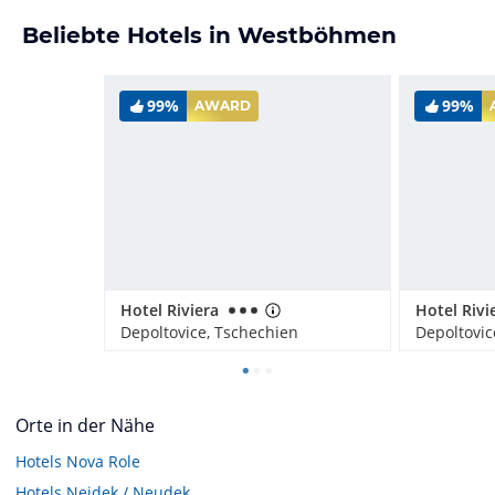
Beliebte Hotels in Westböhmen
99%
99%
AWARD
Hotel Riviera
Hotel Rivi
Depoltovice, Tschechien
Depoltovic
Orte in der Nähe
Hotels
Nova Role
Hotels
Nejdek / Neudek