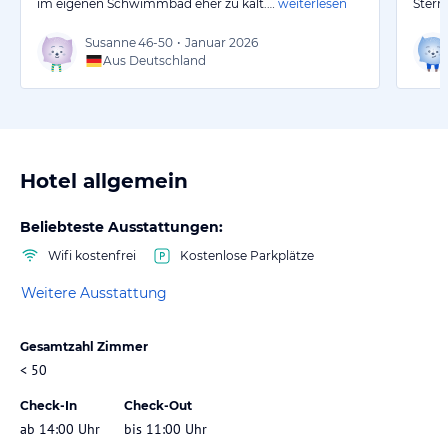
im eigenen Schwimmbad eher zu kalt.…
weiterlesen
Stern
Susanne
46-50
•
Januar 2026
Aus Deutschland
Hotel allgemein
Beliebteste Ausstattungen:
Wifi kostenfrei
Kostenlose Parkplätze
Weitere Ausstattung
Gesamtzahl Zimmer
< 50
Check-In
Check-Out
ab 14:00 Uhr
bis 11:00 Uhr