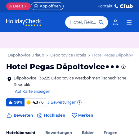
%
Deals
App öffnen
Kontakt
Hotel, Reiseziel
b
Depoltovice Urlaub
Depoltovice Hotels
Hotel Pegas Děpoltovice
Hotel Pegas Děpoltovice
Děpoltovice 1 36225 Děpoltovice Westböhmen Tschechische
Republik
Auf Karte anzeigen
3
Bewertungen
99%
4,3
/ 6
Bewerten
Hochladen
Merken
Hotelübersicht
Bewertungen
Bilder
Fragen