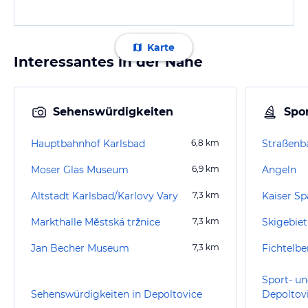
Karte
Interessantes in der Nähe
Sehenswürdigkeiten
Spor
Hauptbahnhof Karlsbad
6,8
km
Moser Glas Museum
6,9
km
Angeln
Altstadt Karlsbad/Karlovy Vary
7,3
km
Kaiser Sp
Markthalle Městská tržnice
7,3
km
Skigebiet
Jan Becher Museum
7,3
km
Fichtelb
Sport- un
Sehenswürdigkeiten in Depoltovice
Depoltov