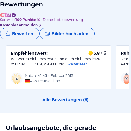
Bewertungen
Sammle
100
Punkte
für Deine Hotelbewertung.
Kostenlos anmelden
Bewerten
Bilder hochladen
Empfehlenswert!
5,8
/ 6
Ruhi
Wir waren nicht das erste, und auch nicht das letzte
sehr 
mal hier.... Für alle, die es ruhig…
weiterlesen
Person
Natalie
41-45
•
Februar 2015
Aus Deutschland
Alle Bewertungen (
6
)
Urlaubsangebote, die gerade