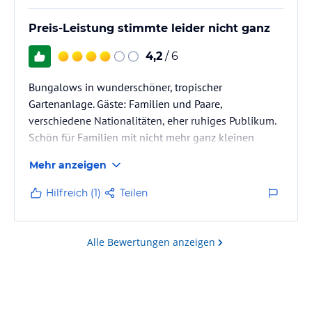
Preis-Leistung stimmte leider nicht ganz
4,2
/ 6
Bungalows in wunderschöner, tropischer
Gartenanlage. Gäste: Familien und Paare,
verschiedene Nationalitäten, eher ruhiges Publikum.
Schön für Familien mit nicht mehr ganz kleinen
Kindern.
Mehr anzeigen
Die Anlage punktet zweifellos mit ihrem tropischen
Hilfreich (1)
Teilen
Gartenparadies, das in einer Seen/Sumpflandschaft
angelegt wurde. Kleine Kinder können deshalb auch
auf dem Spielplatz nicht ohne Aufsicht sein, da die
Alle Bewertungen anzeigen
Wasserflächen nicht eingezäunt sind. Für die
größeren gibt es viele Tiere zu beobachten, die leider
ab Sonnenaufgang auch recht…