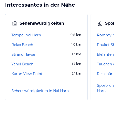
Interessantes in der Nähe
Sehenswürdigkeiten
Spor
Tempel Nai Harn
0,8
km
Rommy M
Relax Beach
1,0
km
Phuket S
Strand Rawai
1,3
km
Elefanten
Yanui Beach
1,7
km
Tauchen 
Karon View Point
2,1
km
Sport- un
Sehenswürdigkeiten in Nai Harn
Harn