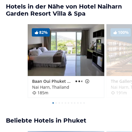
Hotels in der Nähe von Hotel Naiharn
Garden Resort Villa & Spa
82%
100%
Baan Oui Phuket Guest House
Nai Harn, Thailand
Nai Harn, 
185m
191m
Beliebte Hotels in Phuket