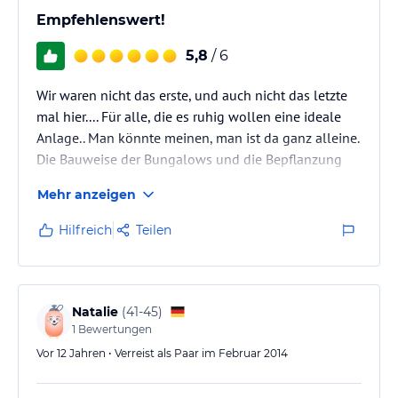
Empfehlenswert!
5,8
/ 6
Wir waren nicht das erste, und auch nicht das letzte
mal hier.... Für alle, die es ruhig wollen eine ideale
Anlage.. Man könnte meinen, man ist da ganz alleine.
Die Bauweise der Bungalows und die Bepflanzung
lässt keine Blicke auf Nachbarn zu...
Mehr anzeigen
Das typische Bar- und Restaurantleben in
unmittelbarer Nähe. Ein Roller ist aber auf jeden Fall
Hilfreich
Teilen
hilfreich für den Weg zum Strand und für alle
anderen Erkundungen.
Das Personal ist immer freundlich und hilfsbereit.
Alles ist sauber. Ein paar Kleinigkeiten gäbe es…
Natalie
(
41-45
)
1
Bewertungen
Vor 12 Jahren • Verreist als Paar im Februar 2014