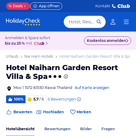
%
Deals
App öffnen
Kontakt
Hotel, Reiseziel
Anmelden & Spare sofort
Kostenlos anmelden
bis zu 25 %
mit
arn Urlaub
Nai Harn Hotels
Hotel Naiharn Garden Resort Villa & Spa
Hotel Naiharn Garden Resort
Villa & Spa
Moo 1 15/12 83130 Rawai Thailand
Auf Karte anzeigen
6
Bewertungen
100%
5,7
/ 6
Bewerten
Hochladen
Merken
Hotelübersicht
Bewertungen
Bilder
Fragen