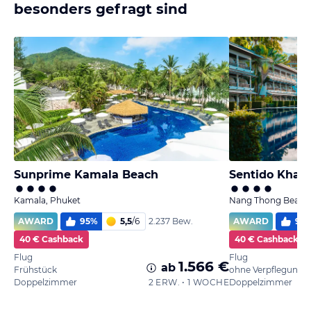
besonders gefragt sind
Sunprime Kamala Beach
Sentido Khao
Kamala, Phuket
Nang Thong Beach,
AWARD
95
%
5,5
/
6
AWARD
97
2.237 Bew.
40 € Cashback
40 € Cashback
Flug
Flug
1.566 €
ab
Frühstück
ohne Verpflegung
Doppelzimmer
2 ERW. • 1 WOCHE
Doppelzimmer