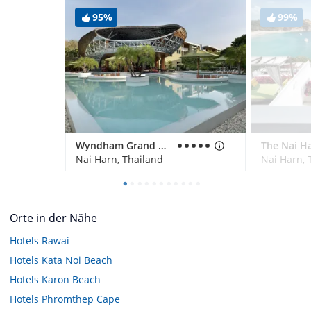
95%
99%
Wyndham Grand Nai Harn Beach Phuket
Nai Harn, Thailand
Nai Harn, 
Orte in der Nähe
Hotels
Rawai
Hotels
Kata Noi Beach
Hotels
Karon Beach
Hotels
Phromthep Cape