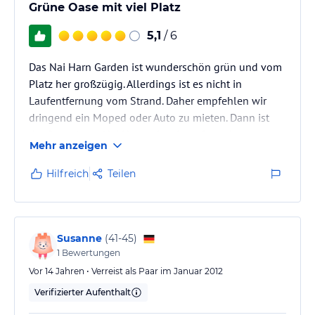
Grüne Oase mit viel Platz
5,1
/ 6
Das Nai Harn Garden ist wunderschön grün und vom
Platz her großzügig. Allerdings ist es nicht in
Laufentfernung vom Strand. Daher empfehlen wir
dringend ein Moped oder Auto zu mieten. Dann ist
der Strand von Nai Harn mit seinen Strandrestaurants
Mehr anzeigen
nicht weit (Empfehlung zum Abendessen). Außerdem
kann man innerhalb von 15 Minuten zu malerischen
Hilfreich
Teilen
kleinen Buchten wie Ao San oder Ya nui fahren. Das
Frühstück im Hotel war einfach aber außreichend. Wir
haben es vorgezogen am zweiten Strandlokal in der
Ya Nui Bucht mit Blick…
Susanne
(
41-45
)
1
Bewertungen
Vor 14 Jahren • Verreist als Paar im Januar 2012
Verifizierter Aufenthalt