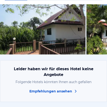
von Natalie
Leider haben wir für dieses Hotel keine
Angebote
Folgende Hotels könnten Ihnen auch gefallen
Empfehlungen ansehen