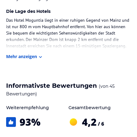
Die Lage des Hotels
Das Hotel Moguntia liegt in einer ruhigen Gegend von Mainz und
ist nur 800 m vom Hauptbahnhof entfernt. Von hier aus können
Sie bequem die wichtigsten Sehenswürdigkeiten der Stadt
erkunden. Der Mainzer Dom ist knapp 2 km entfernt und die
Innenstadt erreichen Sie nach einem 15-minütigen Spaziergang.
Mehr anzeigen
Zimmer / Unterbringung im Hotel
Die Zimmer im Hotel Moguntia sind freundlich und gemütlich
eingerichtet. Jedes Zimmer verfügt über Kabel-TV, einen
Schreibtisch und ein modernes Badezimmer mit einem
Informativste Bewertungen
(von
45
Haartrockner. Einige Zimmer bieten zudem einen Balkon, auf dem
Sie entspannen können. WLAN ist in allen öffentlichen Bereichen
Bewertungen)
des Hotels kostenlos verfügbar. Es steht auch ein öffentlicher
Internetterminal mit Drucker zur kostenlosen Nutzung zur
Weiterempfehlung
Gesamtbewertung
Verfügung.
93
%
4,2
/ 6
Gastronomie im Hotel
Das Hotel Moguntia bietet ein abwechslungsreiches