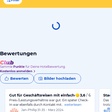
Filter
Bewertungen
Sammle
Punkte
für Deine Hotelbewertung.
Kostenlos anmelden
Bewerten
Bilder hochladen
Gut für Geschäftsreisen mit einfacher Einrichtung
3,6
/ 6
Stad
Preis-/Leistungsverhältnis war gut. Ein später Check-
Das H
In war ebenfalls durch Kontakt mit…
weiterlesen
trotz
Jan-Phillip
31-35
•
März 2024