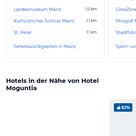
Landesmuseum Mainz
1,0
km
Kurfürstliches Schloss Mainz
1,1
km
Minigolf
St. Peter
1,1
km
Stadtfüh
Sehenswürdigkeiten in Mainz
Sport- un
Hotels in der Nähe von Hotel
Moguntia
82%