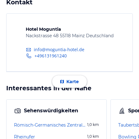
Kontakt
Hotel Moguntia
Nackstrasse 48 55118 Mainz Deutschland
info@moguntia-hotel.de
+496131961240
Karte
Interessantes in der Nähe
Sehenswürdigkeiten
Spor
Römisch-Germanisches Zentralmuseum (geschlossen)
1,0
km
Tauberts
Rheinufer
1,0
km
Bowling