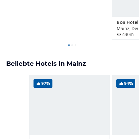
Mainz, De
430m
Beliebte Hotels in Mainz
97%
94%