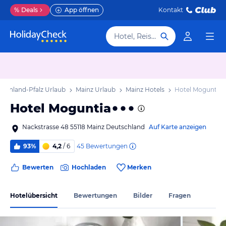
%
Deals
App öffnen
Kontakt
Hotel, Reiseziel
heinland-Pfalz Urlaub
Mainz Urlaub
Mainz Hotels
Hotel Moguntia
Hotel Moguntia
Nackstrasse 48 55118 Mainz Deutschland
Auf Karte anzeigen
45
Bewertungen
93%
4,2
/ 6
Bewerten
Hochladen
Merken
Hotelübersicht
Bewertungen
Bilder
Fragen