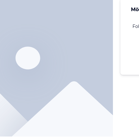
Mö
Fo