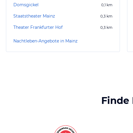
Domsgickel
0,1
km
Staatstheater Mainz
0,3
km
Theater Frankfurter Hof
0,3
km
Nachtleben-Angebote in Mainz
Finde