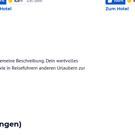
7
%
5,5
/
6
100
%
5
490 Bew.
Hotel
Zum Hotel
gemeine Beschreibung. Dein wertvolles
n wie in Reiseführern anderen Urlaubern zur
ngen)