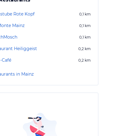
stube Rote Kopf
0,1
km
Monte Mainz
0,1
km
chMosch
0,1
km
aurant Heiliggeist
0,2
km
-Café
0,2
km
aurants in Mainz