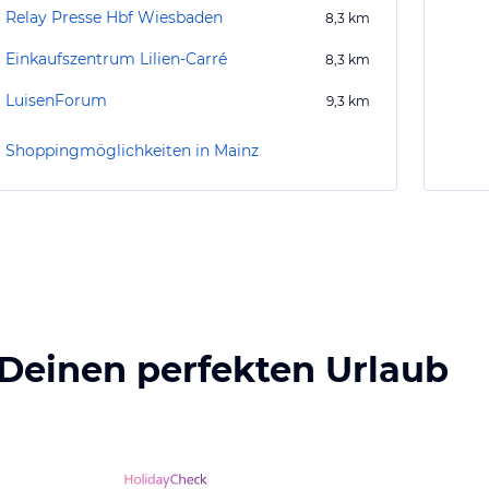
Relay Presse Hbf Wiesbaden
8,3
km
Einkaufszentrum Lilien-Carré
8,3
km
LuisenForum
9,3
km
Shoppingmöglichkeiten in Mainz
 Deinen perfekten Urlaub