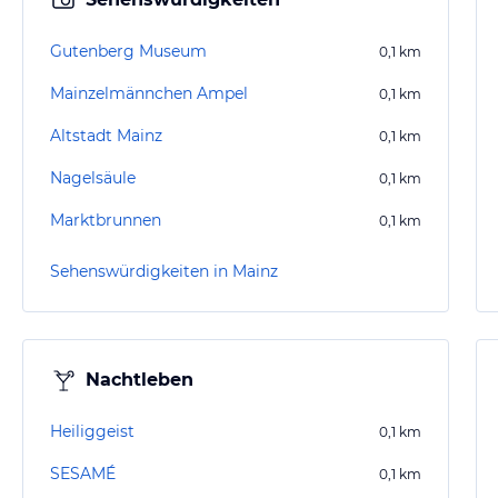
Gutenberg Museum
0,1
km
Mainzelmännchen Ampel
0,1
km
Altstadt Mainz
0,1
km
Nagelsäule
0,1
km
Marktbrunnen
0,1
km
Sehenswürdigkeiten in Mainz
Nachtleben
Heiliggeist
0,1
km
SESAMÉ
0,1
km