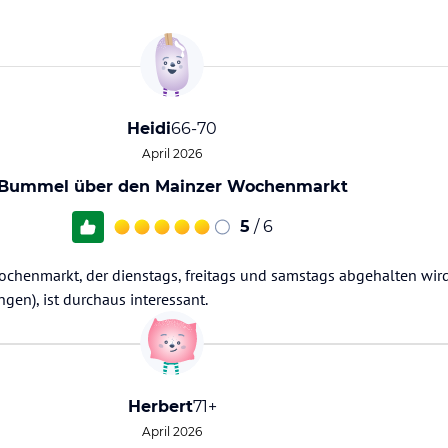
Heidi
66-70
April 2026
Bummel über den Mainzer Wochenmarkt
5
/ 6
chenmarkt, der dienstags, freitags und samstags abgehalten wir
gen), ist durchaus interessant.
Herbert
71+
April 2026