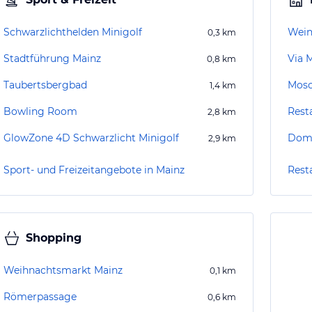
Schwarzlichthelden Minigolf
Wein
0,3
km
Stadtführung Mainz
Via 
0,8
km
Taubertsbergbad
Mos
1,4
km
Bowling Room
Rest
2,8
km
GlowZone 4D Schwarzlicht Minigolf
Dom
2,9
km
Sport- und Freizeitangebote in Mainz
Rest
Shopping
Weihnachtsmarkt Mainz
0,1
km
Römerpassage
0,6
km