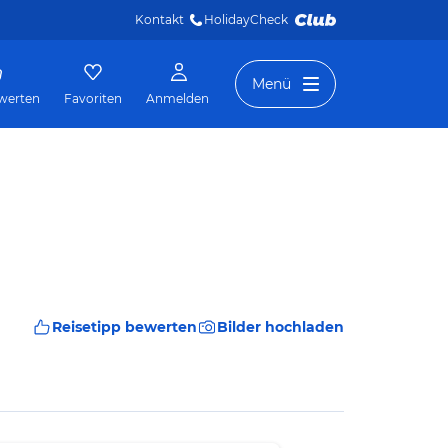
Kontakt
HolidayCheck 
Menü
werten
Favoriten
Anmelden
Reisetipp bewerten
Bilder hochladen