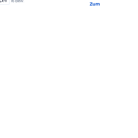
,7
/
6
16 Bew.
Zum Hotel