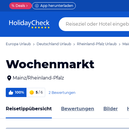
%
Deals
App herunterladen
Europa Urlaub
Deutschland Urlaub
Rheinland-Pfalz Urlaub
Mai
Wochenmarkt
Mainz/Rheinland-Pfalz
100%
5
/ 6
2 Bewertungen
Reisetippübersicht
Bewertungen
Bilder