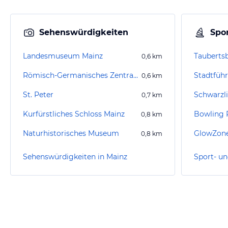
Sehenswürdigkeiten
Spor
Landesmuseum Mainz
Tauberts
0,6
km
Römisch-Germanisches Zentralmuseum (geschlossen)
Stadtfüh
0,6
km
St. Peter
Schwarzli
0,7
km
Kurfürstliches Schloss Mainz
Bowling
0,8
km
Naturhistorisches Museum
0,8
km
Sehenswürdigkeiten in Mainz
Sport- un