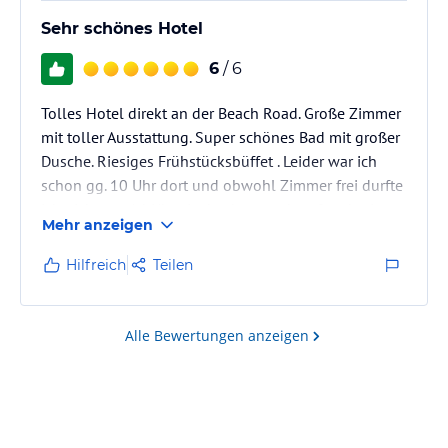
Sehr schönes Hotel
6
/ 6
Tolles Hotel direkt an der Beach Road. Große Zimmer
mit toller Ausstattung. Super schönes Bad mit großer
Dusche. Riesiges Frühstücksbüffet . Leider war ich
schon gg. 10 Uhr dort und obwohl Zimmer frei durfte
ich nicht vor 14 Uhr einchecken, auch auf vorherige
Mehr anzeigen
Nachfrage nicht. Das sollte man überdenken.
Hilfreich
Teilen
Alle Bewertungen anzeigen