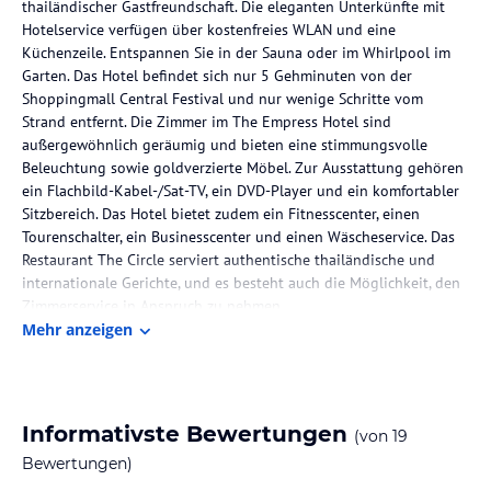
thailändischer Gastfreundschaft. Die eleganten Unterkünfte mit
Hotelservice verfügen über kostenfreies WLAN und eine
Küchenzeile. Entspannen Sie in der Sauna oder im Whirlpool im
Garten. Das Hotel befindet sich nur 5 Gehminuten von der
Shoppingmall Central Festival und nur wenige Schritte vom
Strand entfernt. Die Zimmer im The Empress Hotel sind
außergewöhnlich geräumig und bieten eine stimmungsvolle
Beleuchtung sowie goldverzierte Möbel. Zur Ausstattung gehören
ein Flachbild-Kabel-/Sat-TV, ein DVD-Player und ein komfortabler
Sitzbereich. Das Hotel bietet zudem ein Fitnesscenter, einen
Tourenschalter, ein Businesscenter und einen Wäscheservice. Das
Restaurant The Circle serviert authentische thailändische und
internationale Gerichte, und es besteht auch die Möglichkeit, den
Zimmerservice in Anspruch zu nehmen.
Mehr anzeigen
Die Lage des Hotels
Das The Empress Hotel befindet sich in einer lebendigen
Umgebung in Pattaya, direkt am Sandstrand. Der nächstgelegene
Flughafen ist der internationale Flughafen Suvarnabhumi in
Informativste Bewertungen
(von
19
Bangkok, der etwa 1,5 Stunden Fahrtzeit entfernt liegt. In der
Bewertungen)
Umgebung des Hotels gibt es zahlreiche Unterhaltungs- und