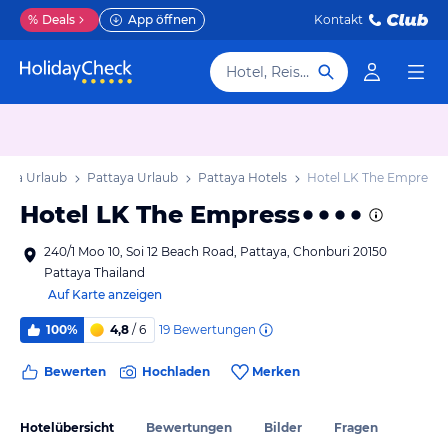
%
Deals
App öffnen
Kontakt
Hotel, Reiseziel
taya Urlaub
Pattaya Urlaub
Pattaya Hotels
Hotel LK The Empress
Hotel LK The Empress
240/1 Moo 10, Soi 12 Beach Road, Pattaya, Chonburi 20150
Pattaya Thailand
Auf Karte anzeigen
19
Bewertungen
100%
4,8
/ 6
Bewerten
Hochladen
Merken
Hotelübersicht
Bewertungen
Bilder
Fragen