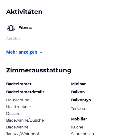
Aktivitäten
Fitness
Aerobic
Mehr anzeigen
Zimmerausstattung
Badezimmer
Minibar
Badezimmerdetails
Balkon
Hausschuhe
Balkontyp
Haartrockner
Terrasse
Dusche
Mobiliar
Badewanne/Dusche
Badewanne
Küche
Jacuzzi/Whirlpool
Schreibtisch