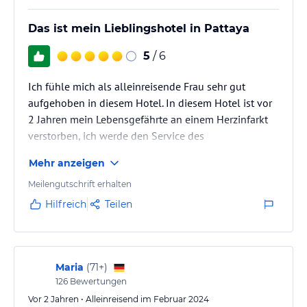
Das ist mein Lieblingshotel in Pattaya
5
/ 6
Ich fühle mich als alleinreisende Frau sehr gut
aufgehoben in diesem Hotel. In diesem Hotel ist vor
2 Jahren mein Lebensgefährte an einem Herzinfarkt
verstorben, ich werde den Service des
Hotelmanagers, der leider nach Korat gewechselt ist,
Mehr anzeigen
damals in meiner verzweifelten Situation nie
vergessen. Die Lage ist exzellent direkt am Meer, in
Meilengutschrift erhalten
dem ich nicht bade, aber der Pool ist eine gute
Hilfreich
Teilen
Alternative. Die Strandpromenade ist fertig gestellt
und man kann wunderbare Spaziergänge dort
machen. Die Shoppingmalls sind…
Maria
(
71+
)
126
Bewertungen
Vor 2 Jahren • Alleinreisend im Februar 2024