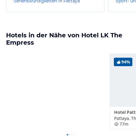
Sehenswürdigkeiten in Pattaya
Sport- un
Hotels in der Nähe von Hotel LK The
Empress
94%
Pattaya, T
77m