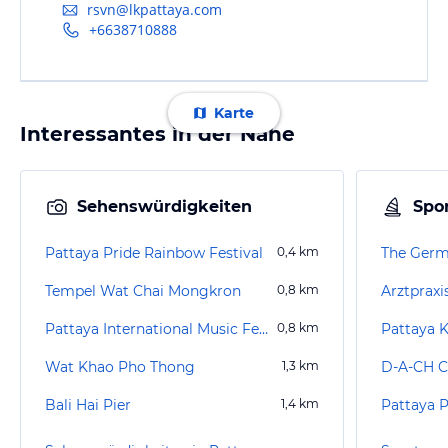
rsvn@lkpattaya.com
+6638710888
Karte
Interessantes in der Nähe
Sehenswürdigkeiten
Spor
Pattaya Pride Rainbow Festival
0,4
km
The Germ
Tempel Wat Chai Mongkron
0,8
km
Arztpraxis
Pattaya International Music Festival
0,8
km
Pattaya 
Wat Khao Pho Thong
1,3
km
D-A-CH C
Bali Hai Pier
1,4
km
Pattaya 