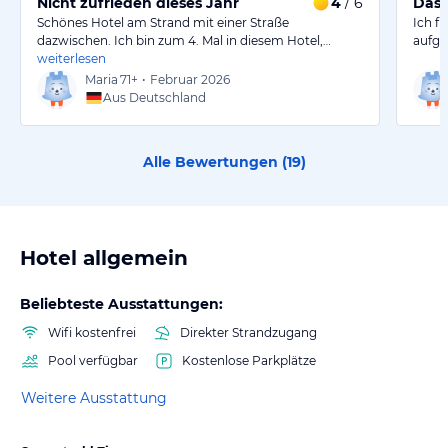
Nicht zufrieden dieses Jahr
4
/ 6
Das 
Schönes Hotel am Strand mit einer Straße
Ich fü
dazwischen. Ich bin zum 4. Mal in diesem Hotel,…
aufge
weiterlesen
Maria
71+
•
Februar 2026
Aus Deutschland
Alle Bewertungen (
19
)
Hotel allgemein
Beliebteste Ausstattungen:
Wifi kostenfrei
Direkter Strandzugang
Pool verfügbar
Kostenlose Parkplätze
Weitere Ausstattung