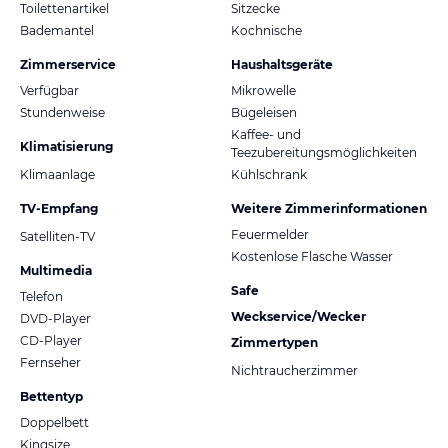
Toilettenartikel
Sitzecke
Bademantel
Kochnische
Zimmerservice
Haushaltsgeräte
Verfügbar
Mikrowelle
Stundenweise
Bügeleisen
Kaffee- und
Klimatisierung
Teezubereitungsmöglichkeiten
Klimaanlage
Kühlschrank
TV-Empfang
Weitere Zimmerinformationen
Feuermelder
Satelliten-TV
Kostenlose Flasche Wasser
Multimedia
Safe
Telefon
Weckservice/Wecker
DVD-Player
CD-Player
Zimmertypen
Fernseher
Nichtraucherzimmer
Bettentyp
Doppelbett
Kingsize