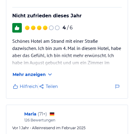
Tourenschalter hilft Ihnen gerne bei der Organisation von
Tagesausflügen. Ein Businesscenter und ein Wäscheservice stehen
ebenfalls zur Verfügung.
Nicht zufrieden dieses Jahr
Hinweis:
Verfasst von HolidayCheck mit Hilfe von KI. Alle
4
/ 6
Angaben ohne Gewähr. Bitte lies vor der Buchung die
verbindlichen
Angebotsdetails
des jeweiligen Veranstalters.
Schönes Hotel am Strand mit einer Straße
dazwischen. Ich bin zum 4. Mal in diesem Hotel, habe
aber das Gefühl, ich bin nicht mehr erwünscht. Ich
habe im August gebucht und um ein Zimmer im
oberen Stockwerk gebeten. Bekommen habe ich
Mehr anzeigen
zuerst eins im zweiten Stock und jetzt im dritten
Stock mit Blick auf eine hohe Mauer. Wenn man noch
Hilfreich
Teilen
keine Depressionen hatte, kann man jetzt welche
bekommen.
Maria
(
71+
)
126
Bewertungen
Vor 1 Jahr • Alleinreisend im Februar 2025