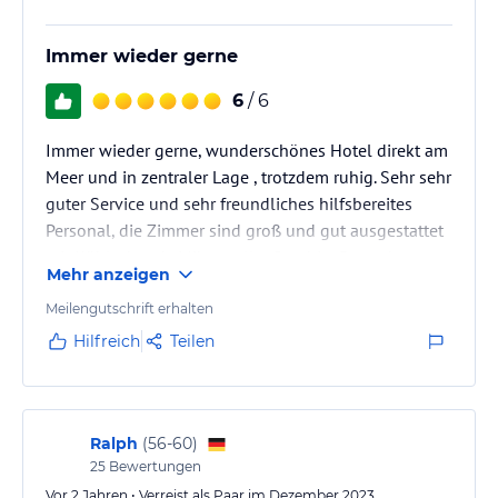
Immer wieder gerne
6
/ 6
Immer wieder gerne, wunderschönes Hotel direkt am
Meer und in zentraler Lage , trotzdem ruhig. Sehr sehr
guter Service und sehr freundliches hilfsbereites
Personal, die Zimmer sind groß und gut ausgestattet
mit Kühlschrank, Mikrowelle, Geschirr, Besteck,
Mehr anzeigen
Wasserkocher, Kaffee,-Teezubehör. Die Zimmer sind
nicht überhitzt, auch wenn die gut
Meilengutschrift erhalten
funktionierende Klimaanlage nicht angeschaltet ist.
Hilfreich
Teilen
Das Badezimmer hat eine ordentliche Dusche, die gut
funktioniert und ist geräumig, manche Zimmer haben
nur Badewanne, manche…
Ralph
(
56-60
)
25
Bewertungen
Vor 2 Jahren • Verreist als Paar im Dezember 2023