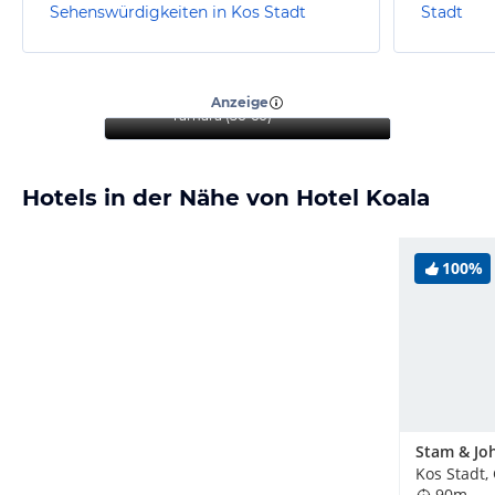
Sehenswürdigkeiten in Kos Stadt
Stadt
“
Ein ideales Hotel für
Familien und Paare
”
Anzeige
Tamara
(
56-60
)
Hotels in der Nähe von Hotel Koala
100%
Kos Stadt,
90m