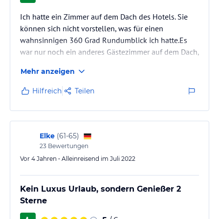
Ich hatte ein Zimmer auf dem Dach des Hotels. Sie
können sich nicht vorstellen, was für einen
wahnsinnigen 360 Grad Rundumblick ich hatte.Es
war nur noch ein anderes Gästezimmer auf dem Dach,
so dass ich letztlich über die wahrscheinlich grösste
Mehr anzeigen
Dachterrasse auf der Insel verfügte (ca. 150qm).
Wenn ich abends aus der Zimmertür trat, war da nur
Hilfreich
Teilen
eine Meeresbrise und der Sternenhimmel über mir.
Da ich als Einziger den Zugangsschlüssel zur
Dachterrasse und somit zu meinem Zimmer besaß,
fühlte ich mich da oben so…
Elke
(
61-65
)
23
Bewertungen
Vor 4 Jahren • Alleinreisend im Juli 2022
Kein Luxus Urlaub, sondern Genießer 2
Sterne