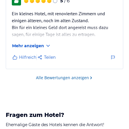
5
/ 6
Ein kleines Hotel, mit renovierten Zimmern und
einigen älteren, noch im alten Zustand.
Bin für ein kleines Geld dort angereist muss dazu
sagen, für einige Tage ist alles zu ertragen.
Nette Eigentümer, ein kleines Frühstück, nicht
Mehr anzeigen
übermäßig, doch da wir ja auf unsere Ernährung
achten sollen, war es für mich ausreichend.
Hilfreich
Teilen
Sauber und zuvorkommend
Alle Bewertungen anzeigen
Fragen zum Hotel?
Ehemalige Gäste des Hotels kennen die Antwort!