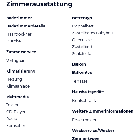
Zimmerausstattung
Badezimmer
Bettentyp
Badezimmerdetails
Doppelbett
Zustellbares Babybett
Haartrockner
Queensize
Dusche
Zustellbett
Zimmerservice
Schlafsofa
Verfügbar
Balkon
Klimatisierung
Balkontyp
Heizung
Terrasse
Klimaanlage
Haushaltsgeräte
Multimedia
Kühlschrank
Telefon
Weitere Zimmerinformationen
CD-Player
Radio
Feuermelder
Fernseher
Weckservice/Wecker
Zimmertypen