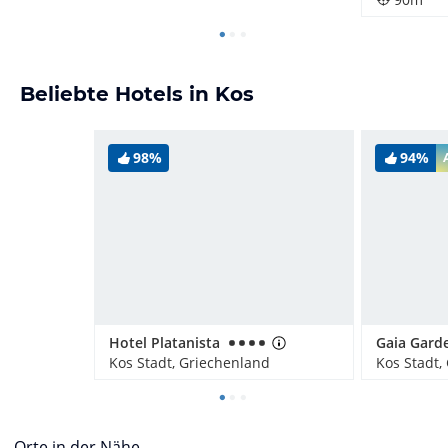
Beliebte Hotels in Kos
98%
94%
Hotel Platanista
Gaia Gard
Kos Stadt, Griechenland
Kos Stadt,
Orte in der Nähe