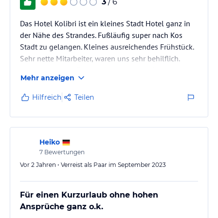
3
/ 6
Das Hotel Kolibri ist ein kleines Stadt Hotel ganz in
der Nähe des Strandes. Fußläufig super nach Kos
Stadt zu gelangen. Kleines ausreichendes Frühstück.
Sehr nette Mitarbeiter, waren uns sehr behilflich.
Leider waren die Zimmer nicht mehr im Standard.
Mehr anzeigen
Matratzen und die Dusch Vorrichtung ging gar nicht.
Habe aber gesehen, das jetzt wohl auch diese
Hilfreich
Teilen
Zimmer renoviert und neue Möbel bekommen haben.
Für ein kleines Stadt Hotel eigentlich ganz ok.
Kleiner Pool mit Terrasse u Bar auch vorhanden. Eine
Dachterrasse lädt zum…
Heiko
7
Bewertungen
Vor 2 Jahren • Verreist als Paar im September 2023
Für einen Kurzurlaub ohne hohen
Ansprüche ganz o.k.