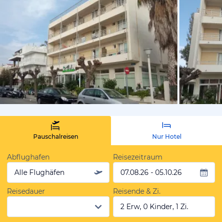
von Adame
Pauschalreisen
Nur Hotel
Abflughafen
Reisezeitraum
Alle Flughäfen
07.08.26 - 05.10.26
Reisedauer
Reisende & Zi.
2 Erw, 0 Kinder, 1 Zi.