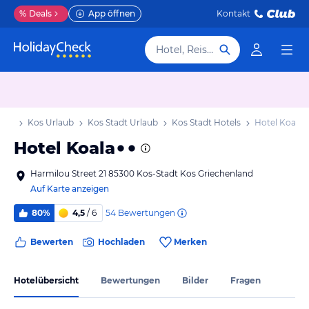
%
Deals
App öffnen
Kontakt
Hotel, Reiseziel
laub
Kos Urlaub
Kos Stadt Urlaub
Kos Stadt Hotels
Hotel Koala
Hotel Koala
Harmilou Street 21 85300 Kos-Stadt Kos Griechenland
Auf Karte anzeigen
54
Bewertungen
80%
4,5
/ 6
Bewerten
Hochladen
Merken
Hotelübersicht
Bewertungen
Bilder
Fragen