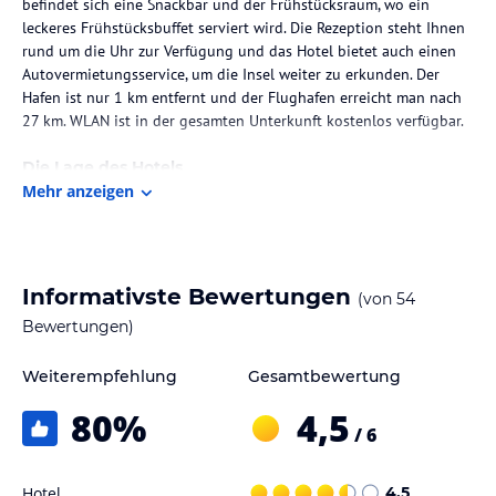
befindet sich eine Snackbar und der Frühstücksraum, wo ein
leckeres Frühstücksbuffet serviert wird. Die Rezeption steht Ihnen
rund um die Uhr zur Verfügung und das Hotel bietet auch einen
Autovermietungsservice, um die Insel weiter zu erkunden. Der
Hafen ist nur 1 km entfernt und der Flughafen erreicht man nach
27 km. WLAN ist in der gesamten Unterkunft kostenlos verfügbar.
Die Lage des Hotels
Mehr anzeigen
Das Hotel Koala liegt in einer ruhigen Gegend, nur 800 m vom
Zentrum von Kos-Stadt entfernt. Der Jachthafen von Kos und der
Strand sind nur 150 m entfernt. Von hier aus können Sie bequem
die Umgebung erkunden und die Schönheit der Insel entdecken.
Das Hotel bietet auch einen Autovermietungsservice, um Ihnen die
Informativste Bewertungen
(von
54
Erkundung anderer Teile der Insel zu ermöglichen.
Bewertungen)
Zimmer / Unterbringung im Hotel
Weiterempfehlung
Gesamtbewertung
Die Zimmer im Hotel Koala sind geräumig und hell gestaltet und
80
%
4,5
verfügen über einen eigenen Balkon, auf dem Sie die frische Luft
/ 6
und die Aussicht genießen können. Jedes Zimmer ist mit einem TV,
einem Minikühlschrank und einem Haartrockner ausgestattet. Die
klimatisierten Zimmer sorgen für angenehme Temperaturen
Hotel
4,5