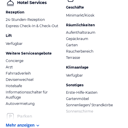
Hotel Services
Geschäfte
Rezeption
Minimarkt/Kiosk
24-Stunden-Rezeption
Räumlichkeiten
Express Check-In & Check-Out
Aufenthaltsraum
Lift
Gepäckraum
Verfügbar
Garten
Raucherbereich
Weitere Serviceangebote
Terrasse
Concierge
Arzt
Klimaanlage
Fahrradverleih
Verfügbar
Devisenwechsel
Sonstiges
Hotelsafe
Informationsschalter für
Erste-Hilfe-Kasten
Ausflüge
Gartenmöbel
Autovermietung
Sonnenliegen/ Strandkörbe
Sonnenschirme
Parken
Mehr anzeigen