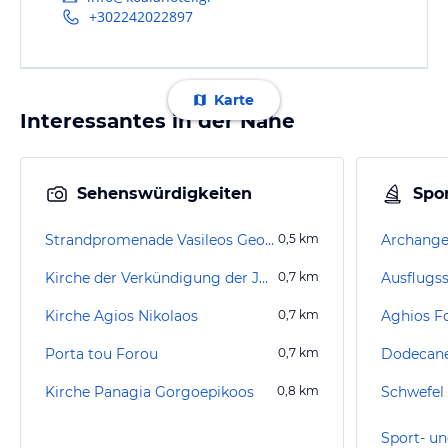
+302242022897
Karte
Interessantes in der Nähe
Sehenswürdigkeiten
Spor
Strandpromenade Vasileos Georgiou V'
0,5
km
Archangel
Kirche der Verkündigung der Jungfrau Maria
0,7
km
Ausflugss
Kirche Agios Nikolaos
0,7
km
Aghios F
Porta tou Forou
0,7
km
Dodecane
Kirche Panagia Gorgoepikoos
0,8
km
Schwefel
Sport- un