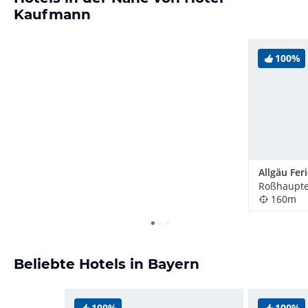
Kaufmann
100%
Roßhaupte
160m
Beliebte Hotels in Bayern
100%
100%