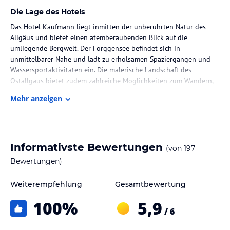
Die Lage des Hotels
Das Hotel Kaufmann liegt inmitten der unberührten Natur des
Allgäus und bietet einen atemberaubenden Blick auf die
umliegende Bergwelt. Der Forggensee befindet sich in
unmittelbarer Nähe und lädt zu erholsamen Spaziergängen und
Wassersportaktivitäten ein. Die malerische Landschaft des
Ostallgäus bietet zudem zahlreiche Möglichkeiten zum Wandern,
Radfahren und Skifahren. In der näheren Umgebung finden sich
Mehr anzeigen
auch sehenswerte Orte wie das Schloss Neuschwanstein.
Zimmer / Unterbringung im Hotel
Die Zimmer im Hotel Kaufmann sind im stilvollen Landhausstil
Informativste Bewertungen
(von
197
gestaltet und bieten eine gemütliche Atmosphäre zum
Wohlfühlen. Mit viel Liebe zum Detail wurden traditionelle
Bewertungen)
Materialien verwendet, um den Charme des Allgäus einzufangen.
Jedes Zimmer verfügt über modernen Komfort und eine
Weiterempfehlung
Gesamtbewertung
hochwertige Ausstattung. Hier können Sie sich nach einem
100
%
5,9
erlebnisreichen Tag entspannen und die Ruhe der Natur genießen.
/ 6
Gastronomie im Hotel