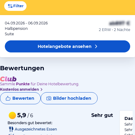
Filter
ab
897 €
04.09.2026 - 06.09.2026
Halbpension
2 ERW • 2 Nächte
Suite
Hotelangebote
ansehen
Bewertungen
Sammle
Punkte
für Deine Hotelbewertung.
Kostenlos anmelden
Bewerten
Bilder hochladen
5,9
Sehr gut
/ 6
Das 
Besonders gut bewertet:
Sehr 
Ausgezeichnetes Essen
Sehr 