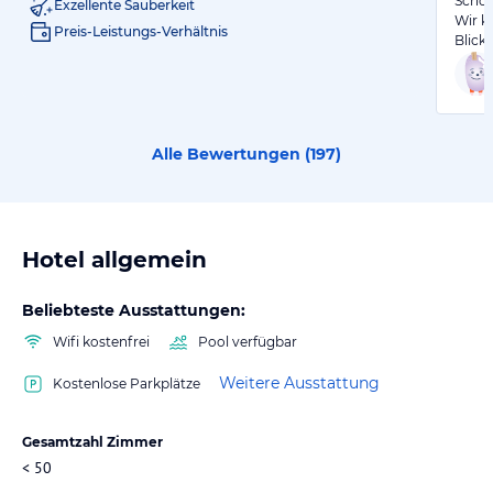
Schön
Exzellente Sauberkeit
Wir 
Preis-Leistungs-Verhältnis
Blick
Alle Bewertungen (
197
)
Hotel allgemein
Beliebteste Ausstattungen:
Wifi kostenfrei
Pool verfügbar
Weitere Ausstattung
Kostenlose Parkplätze
Gesamtzahl Zimmer
< 50