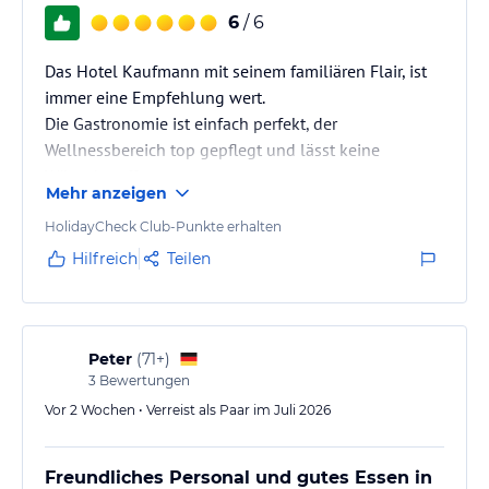
6
/ 6
Das Hotel Kaufmann mit seinem familiären Flair, ist
immer eine Empfehlung wert.
Die Gastronomie ist einfach perfekt, der
Wellnessbereich top gepflegt und lässt keine
Wünsche offen.
Mehr anzeigen
Sehr angetan waren wir auch von dem Engagement
und der Freundlichkeit des sehr netten
HolidayCheck Club-Punkte erhalten
Personals.
Hilfreich
Teilen
Peter
(
71+
)
3
Bewertungen
Vor 2 Wochen • Verreist als Paar im Juli 2026
Freundliches Personal und gutes Essen in