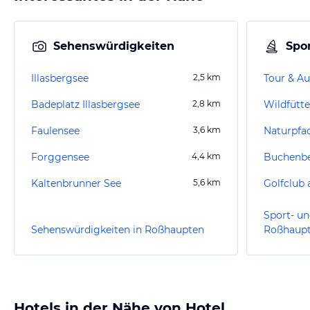
Sehenswürdigkeiten
Spor
Illasbergsee
2,5
km
Tour & Au
Badeplatz Illasbergsee
2,8
km
Wildfütt
Faulensee
3,6
km
Naturpfa
Forggensee
4,4
km
Buchenb
Kaltenbrunner See
5,6
km
Sport- un
Sehenswürdigkeiten in Roßhaupten
Roßhaup
Hotels in der Nähe von Hotel