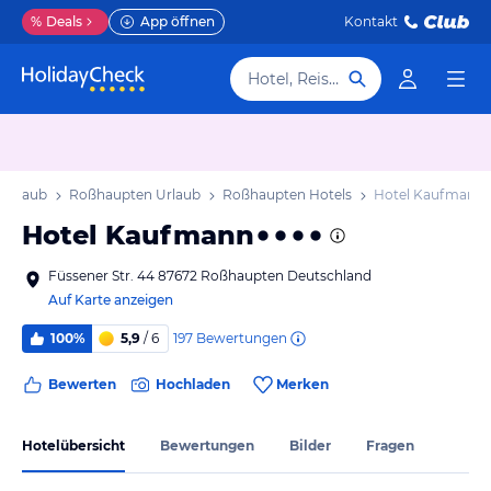
%
Deals
App öffnen
Kontakt
Hotel, Reiseziel
 Urlaub
Roßhaupten Urlaub
Roßhaupten Hotels
Hotel Kaufmann
Hotel Kaufmann
Füssener Str. 44 87672 Roßhaupten Deutschland
Auf Karte anzeigen
197
Bewertungen
100%
5,9
/ 6
Bewerten
Hochladen
Merken
Hotelübersicht
Bewertungen
Bilder
Fragen