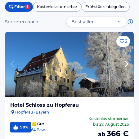
Filter
1
Kostenlos stornierbar
Frühstück inbegriffen
Sortieren nach:
2
Hotel Schloss zu Hopferau
Hopferau · Bayern
Kostenlos stornierbar
Gut
bis
27. August 2026
98%
64
Bew.
366
€
ab