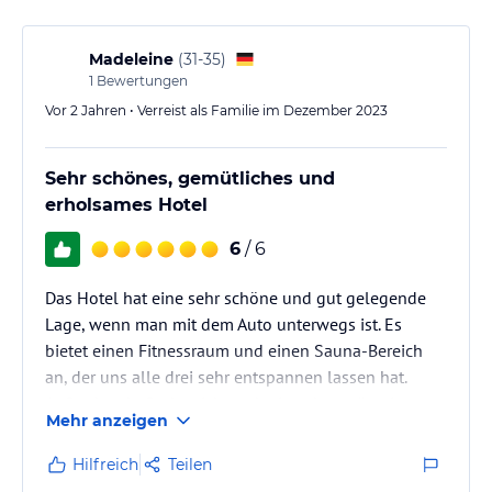
Sonstige Einrichtungen und Services
Folgende Servieleistungen stehen im Haus zur Verüfung
Madeleine
(
31-35
)
- Fitnessraum
1
Bewertungen
- Sauna
Vor 2 Jahren • Verreist als Familie im Dezember 2023
- Whirpool
- Aufenthaltsraum mit Leseecke
- Tischtennis
Sehr schönes, gemütliches und
- Waschmaschine / Trockner
erholsames Hotel
- Frühstück-Brötchen-Service
6
/ 6
Jede Wohnung ist mit Föhn, TV, Radio, Mikrowelle, Spülmaschine,
Backofen ausgestattet.
Das Hotel hat eine sehr schöne und gut gelegende
Lage, wenn man mit dem Auto unterwegs ist. Es
Hinweis:
Allgemeine und unverbindliche
bietet einen Fitnessraum und einen Sauna-Bereich
Hoteliers-/Veranstalter-/Kataloginformationen. Alle Angaben
an, der uns alle drei sehr entspannen lassen hat.
ohne Gewähr und ohne Prüfung durch HolidayCheck. Bitte
lies vor der Buchung die verbindlichen
Angebotsdetails
des
Außerdem befindet sich noch ein sehr geräumiger
Mehr anzeigen
jeweiligen Veranstalters.
Gemeinschaftsraum im Keller, der sehr ansprechend
gestaltet ist. Wir haben diese Unterkunft zwei Mal im
Hilfreich
Teilen
Jahr 2023 gebucht und kommen gerne wieder. Wir