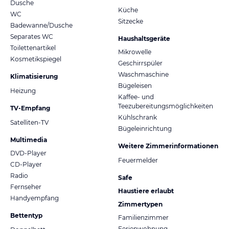
Dusche
Küche
WC
Sitzecke
Badewanne/Dusche
Separates WC
Haushaltsgeräte
Toilettenartikel
Mikrowelle
Kosmetikspiegel
Geschirrspüler
Waschmaschine
Klimatisierung
Bügeleisen
Heizung
Kaffee- und
Teezubereitungsmöglichkeiten
TV-Empfang
Kühlschrank
Satelliten-TV
Bügeleinrichtung
Multimedia
Weitere Zimmerinformationen
DVD-Player
Feuermelder
CD-Player
Radio
Safe
Fernseher
Haustiere erlaubt
Handyempfang
Zimmertypen
Bettentyp
Familienzimmer
Ferienwohnung