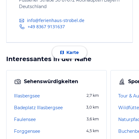
Deutschland
info@ferienhaus-strobel.de
+49 8367 9131637
Karte
Interessantes in der Nähe
Sehenswürdigkeiten
Spor
Illasbergsee
2,7
km
Tour & Au
Badeplatz Illasbergsee
3,0
km
Wildfütt
Faulensee
3,6
km
Naturpfa
Forggensee
4,5
km
Buchenb