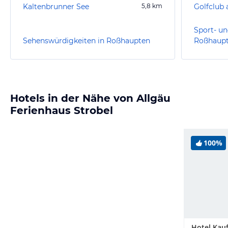
Kaltenbrunner See
5,8
km
Sport- un
Sehenswürdigkeiten in Roßhaupten
Roßhaup
Hotels in der Nähe von Allgäu
Ferienhaus Strobel
100%
Hotel Kau