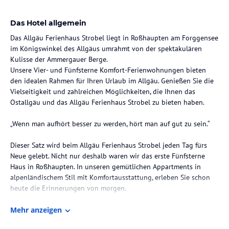
Das Hotel allgemein
Das Allgäu Ferienhaus Strobel liegt in Roßhaupten am Forggensee
im Königswinkel des Allgäus umrahmt von der spektakulären
Kulisse der Ammergauer Berge.
Unsere Vier- und Fünfsterne Komfort-Ferienwohnungen bieten
den idealen Rahmen für Ihren Urlaub im Allgäu. Genießen Sie die
Vielseitigkeit und zahlreichen Möglichkeiten, die Ihnen das
Ostallgäu und das Allgäu Ferienhaus Strobel zu bieten haben.
„Wenn man aufhört besser zu werden, hört man auf gut zu sein.“
Dieser Satz wird beim Allgäu Ferienhaus Strobel jeden Tag fürs
Neue gelebt. Nicht nur deshalb waren wir das erste Fünfsterne
Haus in Roßhaupten. In unseren gemütlichen Appartments in
alpenländischem Stil mit Komfortausstattung, erleben Sie schon
heute die Erinnerungen von morgen.
Die Lage des Hotels
Mehr anzeigen
Unser Haus befindet sich am Ortsrand von Roßhaupten nicht weit