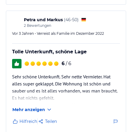
haben uns sehr wohl gefühlt!
Petra und Markus
(
46-50
)
2
Bewertungen
Vor 3 Jahren • Verreist als Familie im Dezember 2022
Tolle Unterkunft, schöne Lage
6
/ 6
Sehr schöne Unterkunft. Sehr nette Vermieter. Hat
alles super geklappt. Die Wohnung ist schön und
sauber und es ist alles vorhanden, was man braucht.
Es hat nichts gefehlt.
Die Lage ist super, nur etwa 400 m zum Bäcker. Auch
Mehr anzeigen
gibt es in Roßhaupten eine Skipiste und eine Loipe,
die wir mangels Schnee nicht testen konnten. Da wir
Hilfreich
Teilen
aber sowieso nach Nesselwang zur beschneiten Piste