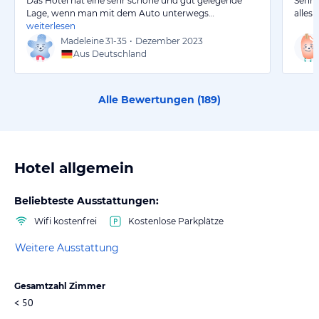
Das Hotel hat eine sehr schöne und gut gelegende
Sehr 
Lage, wenn man mit dem Auto unterwegs…
alles
weiterlesen
Madeleine
31-35
•
Dezember 2023
Aus Deutschland
Alle Bewertungen (
189
)
Hotel allgemein
Beliebteste Ausstattungen:
Wifi kostenfrei
Kostenlose Parkplätze
Weitere Ausstattung
Gesamtzahl Zimmer
< 50