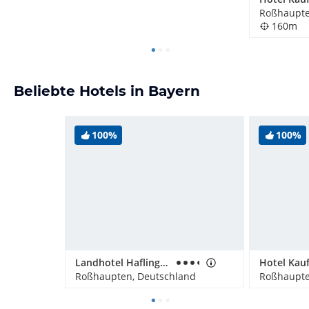
Roßhaupte
160m
Beliebte Hotels in Bayern
100%
100%
Landhotel Haflingerhof
Hotel Kau
Roßhaupten, Deutschland
Roßhaupte