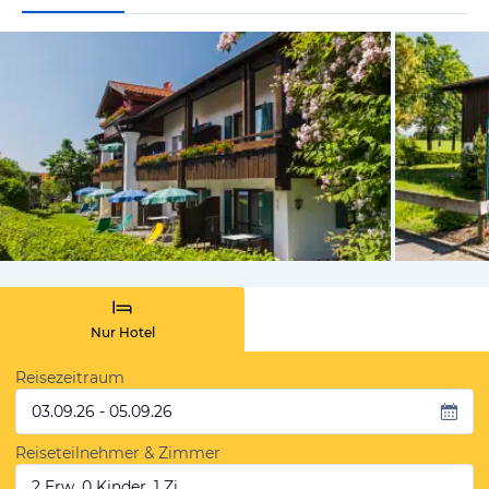
vom Hotelie
Nur Hotel
Reisezeitraum
03.09.26 - 05.09.26
Reiseteilnehmer & Zimmer
2 Erw, 0 Kinder, 1 Zi.