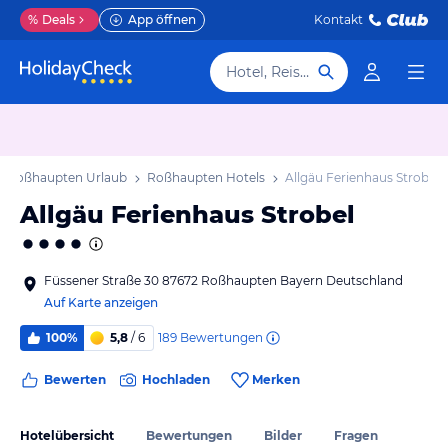
%
Deals
App öffnen
Kontakt
Hotel, Reiseziel
Roßhaupten Urlaub
Roßhaupten Hotels
Allgäu Ferienhaus Strobel
Allgäu Ferienhaus Strobel
Füssener Straße 30 87672 Roßhaupten Bayern Deutschland
Auf Karte anzeigen
189
Bewertungen
100%
5,8
/ 6
Bewerten
Hochladen
Merken
Hotelübersicht
Bewertungen
Bilder
Fragen