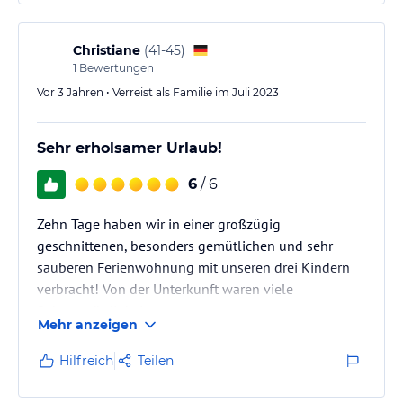
fahren wollten (ca. 20 km), war das kein Problem für
uns. Alles in toller erreichbarer Nähe und wir
kommen sehr gerne wieder.
Christiane
(
41-45
)
1
Bewertungen
Vor 3 Jahren • Verreist als Familie im Juli 2023
Sehr erholsamer Urlaub!
6
/ 6
Zehn Tage haben wir in einer großzügig
geschnittenen, besonders gemütlichen und sehr
sauberen Ferienwohnung mit unseren drei Kindern
verbracht! Von der Unterkunft waren viele
Sehenswürdigkeiten
Mehr anzeigen
super zu erreichen! Abends Tischtennis im
Gemeinschaftsraum!
Hilfreich
Teilen
Sehr zu empfehlen!