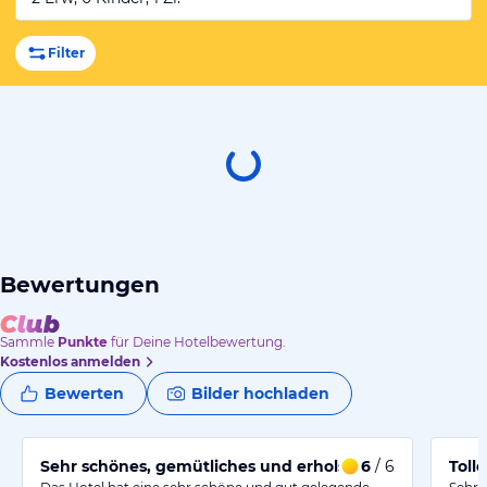
Filter
Bewertungen
Sammle
Punkte
für Deine Hotelbewertung.
Kostenlos anmelden
Bewerten
Bilder hochladen
Sehr schönes, gemütliches und erholsames Hotel
6
/ 6
Toll