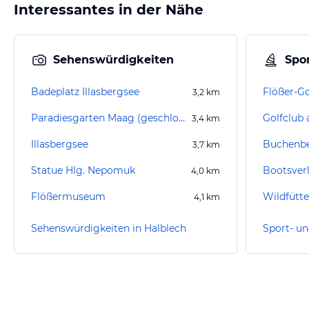
Interessantes in der Nähe
Sehenswürdigkeiten
Spor
Badeplatz Illasbergsee
Flößer-G
3,2
km
Paradiesgarten Maag (geschlossen)
3,4
km
Illasbergsee
Buchenb
3,7
km
Statue Hlg. Nepomuk
Bootsver
4,0
km
Flößermuseum
Wildfütt
4,1
km
Sehenswürdigkeiten in Halblech