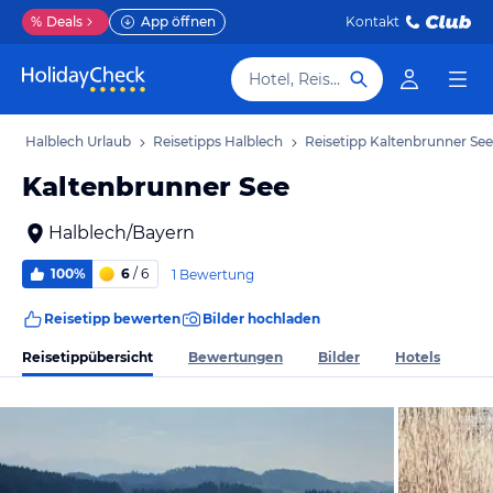
%
Deals
App öffnen
Kontakt
Hotel, Reiseziel
b
Halblech Urlaub
Reisetipps Halblech
Reisetipp Kaltenbrunner See
Kaltenbrunner See
Halblech/Bayern
100%
6
/ 6
1 Bewertung
Reisetipp bewerten
Bilder hochladen
Reisetippübersicht
Bewertungen
Bilder
Hotels