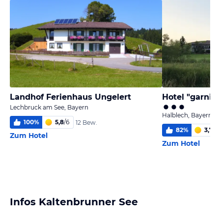
Landhof Ferienhaus Ungelert
Hotel "garni"
Lechbruck am See, Bayern
Halblech, Bayern
100
%
5,8
/
6
12 Bew.
82
%
3,7
/
6
Zum Hotel
Zum Hotel
Infos Kaltenbrunner See