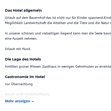
Das Hotel allgemein
Urlaub auf dem Bauernhof-das ist nicht nur für Kinder spannend.Kin
Möglichkeit Landwirtschaft-die Arbeiten und die Tiere und die Natur
In unserer schönen und vielseitigen Gegend kann man die Seele baum
eine Auszeit nehmen.
Urlaub mit Hund
Die Lage des Hotels
Inmitten grüner Wiesen ,Gasthaus in wenigen Gehminuten zu erreich
Gastronomie im Hotel
nur Übernachtung
Sport und Unterhaltung
Mehr anzeigen
Wandern,Bergtouren,Nordic Walking ,Inlineskaten,Radfahren,Schwimm