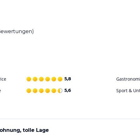
nd Radkartensortiment wird zur Verfügung
ewertungen)
ataloginformationen. Alle Angaben ohne
uchung die verbindlichen
Angebotsdetails
des
ice
5,8
Gastronom
e
5,6
Sport & Un
ohnung, tolle Lage