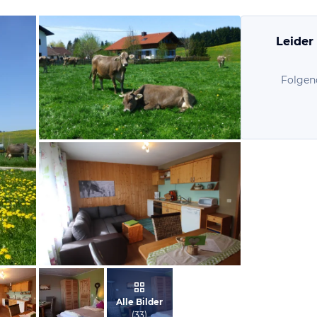
Leider
Folgen
vom Hotelier, März 2013
vom Hotelier, Juni 2016
Alle Bilder
(
33
)