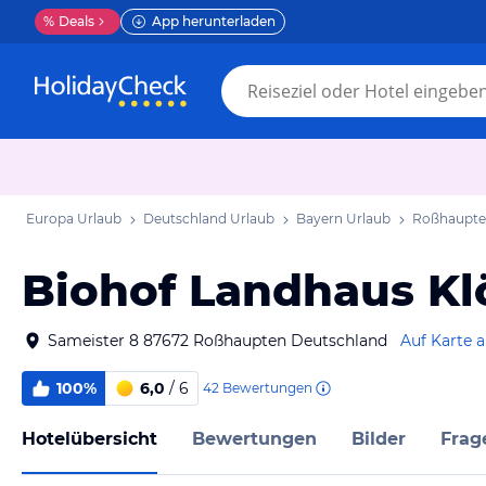
%
Deals
App herunterladen
Europa Urlaub
Deutschland Urlaub
Bayern Urlaub
Roßhaupte
Biohof Landhaus Kl
Sameister 8 87672 Roßhaupten Deutschland
Auf Karte 
100%
6,0
/ 6
42
Bewertungen
Hotelübersicht
Bewertungen
Bilder
Frag