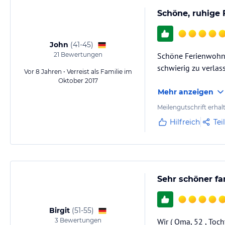
Schöne, ruhige
John
(
41-45
)
21
Bewertungen
Schöne Ferienwohnu
schwierig zu verlas
Vor 8 Jahren • Verreist als Familie im
Oktober 2017
Mehr anzeigen
Meilengutschrift erhal
Hilfreich
Tei
Sehr schöner fa
Birgit
(
51-55
)
3
Bewertungen
Wir ( Oma, 52 , Toc