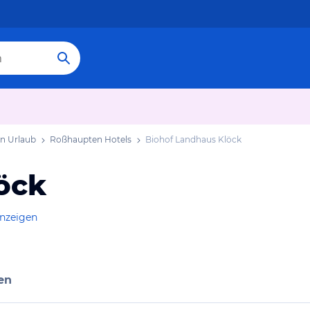
n Urlaub
Roßhaupten Hotels
Biohof Landhaus Klöck
öck
anzeigen
en