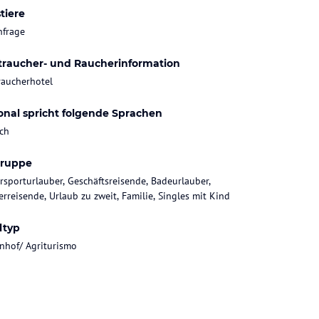
tiere
nfrage
traucher- und Raucherinformation
raucherhotel
onal spricht folgende Sprachen
ch
gruppe
rsporturlauber, Geschäftsreisende, Badeurlauber,
rreisende, Urlaub zu zweit, Familie, Singles mit Kind
ltyp
nhof/ Agriturismo