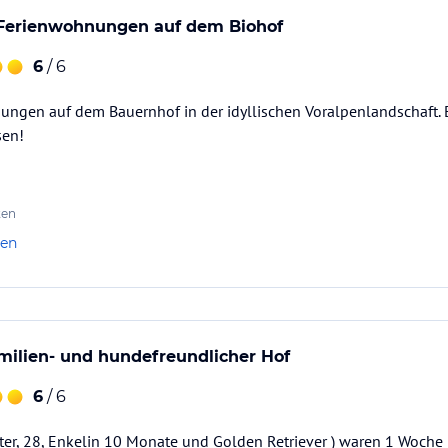
 Ferienwohnungen auf dem Biohof
6
/ 6
ngen auf dem Bauernhof in der idyllischen Voralpenlandschaft. E
sen!
ten
len
milien- und hundefreundlicher Hof
6
/ 6
hter, 28, Enkelin 10 Monate und Golden Retriever ) waren 1 Woch