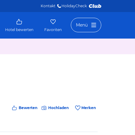
Kontakt
HolidayCheck 
Menü
Hotel bewerten
Favoriten
Bewerten
Hochladen
Merken