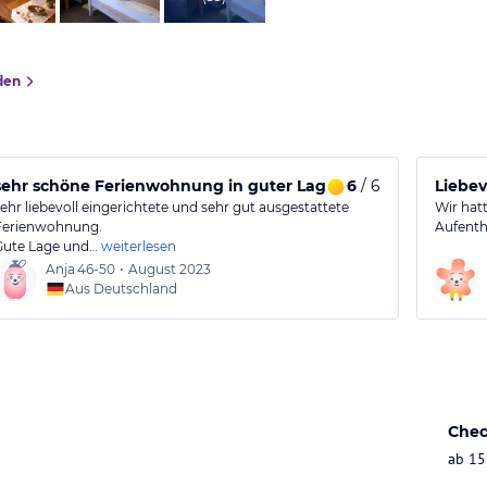
den
sehr schöne Ferienwohnung in guter Lage
6
/ 6
Liebev
sehr liebevoll eingerichtete und sehr gut ausgestattete
Wir hat
Ferienwohnung.
Aufentha
Gute Lage und…
weiterlesen
Anja
46-50
•
August 2023
Aus Deutschland
Chec
ab 15