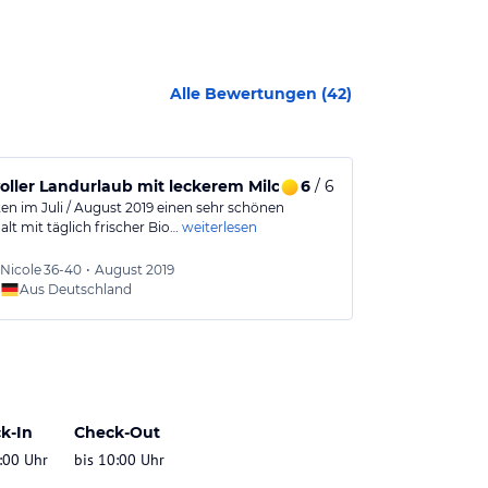
Alle Bewertungen (
42
)
oller Landurlaub mit leckerem Milch
6
/ 6
Schöne, ruh
ten im Juli / August 2019 einen sehr schönen
Schöne Ferien
lt mit täglich frischer Bio…
weiterlesen
idyllischen Vor
Nicole
36-40
•
August 2019
John
4
Aus Deutschland
Aus
k-In
Check-Out
:00 Uhr
bis 10:00 Uhr