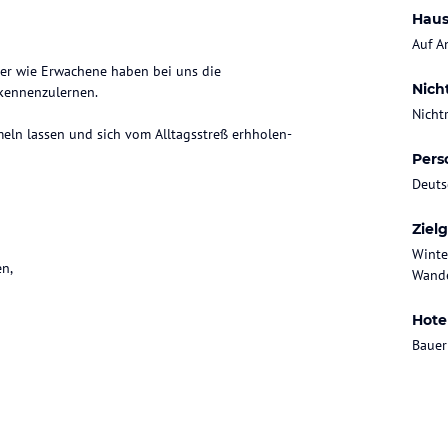
Haus
Auf A
der wie Erwachene haben bei uns die
Nich
 kennenzulernen.
Nicht
eln lassen und sich vom Alltagsstreß erhholen-
Pers
Deuts
Ziel
Winte
en,
Wande
Hote
Bauer
en,Angeln,Bootfahren,