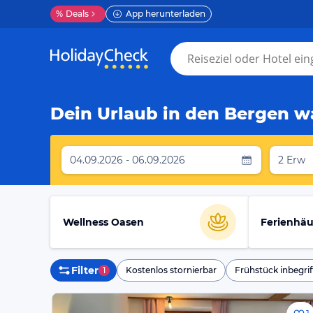
%
Deals
App herunterladen
Dein Urlaub in den Bergen wa
04.09.2026 - 06.09.2026
2 Erw
Wellness Oasen
Ferienhäu
Filter
1
Kostenlos stornierbar
Frühstück inbegrif