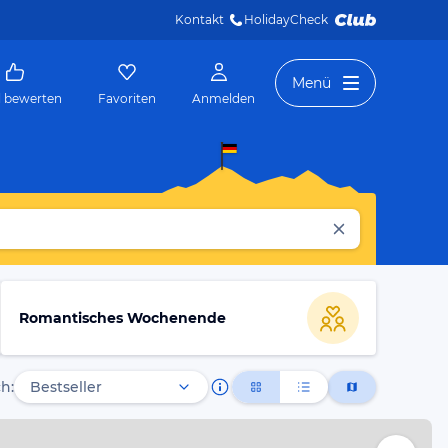
Kontakt
HolidayCheck 
Menü
l bewerten
Favoriten
Anmelden
Romantisches Wochenende
h: