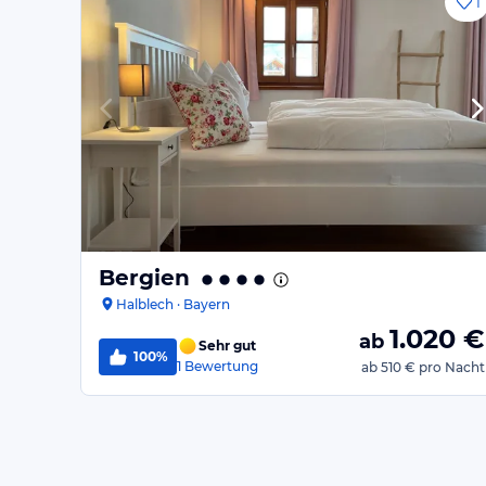
1
Bergien
Halblech · Bayern
1.020
€
ab
Sehr gut
100%
1
Bewertung
ab
510 €
pro Nacht