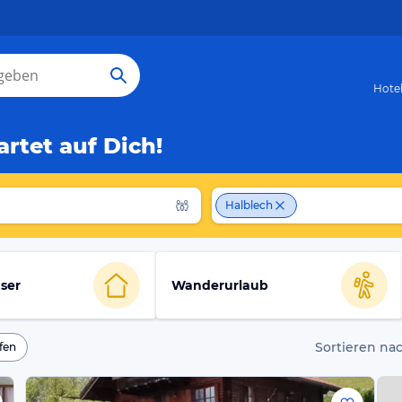
Hote
rtet auf Dich!
Halblech
ser
Wanderurlaub
Sortieren nac
fen