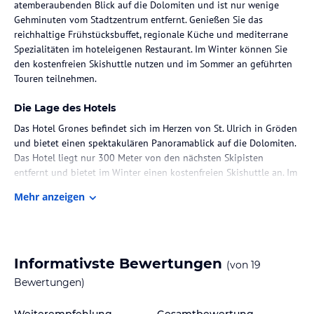
atemberaubenden Blick auf die Dolomiten und ist nur wenige
Gehminuten vom Stadtzentrum entfernt. Genießen Sie das
reichhaltige Frühstücksbuffet, regionale Küche und mediterrane
Spezialitäten im hoteleigenen Restaurant. Im Winter können Sie
den kostenfreien Skishuttle nutzen und im Sommer an geführten
Touren teilnehmen.
Die Lage des Hotels
Das Hotel Grones befindet sich im Herzen von St. Ulrich in Gröden
und bietet einen spektakulären Panoramablick auf die Dolomiten.
Das Hotel liegt nur 300 Meter von den nächsten Skipisten
entfernt und bietet im Winter einen kostenfreien Skishuttle an. Im
Sommer können Gäste an geführten Touren durch die Umgebung
Mehr anzeigen
teilnehmen.
Zimmer / Unterbringung im Hotel
Die Zimmer im Hotel Grones sind nach Süden, Osten oder Westen
Informativste Bewertungen
(von
19
ausgerichtet und bieten einen eigenen Balkon oder Garten. Die
Zimmer sind mit modernen Annehmlichkeiten wie Internetzugang
Bewertungen)
ausgestattet.
Weiterempfehlung
Gesamtbewertung