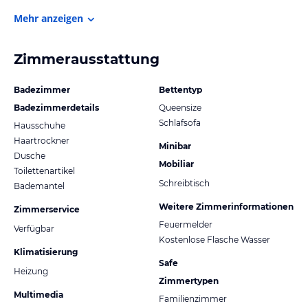
Mehr anzeigen
Zimmerausstattung
Badezimmer
Bettentyp
Badezimmerdetails
Queensize
Schlafsofa
Hausschuhe
Haartrockner
Minibar
Dusche
Mobiliar
Toilettenartikel
Schreibtisch
Bademantel
Weitere Zimmerinformationen
Zimmerservice
Feuermelder
Verfügbar
Kostenlose Flasche Wasser
Klimatisierung
Safe
Heizung
Zimmertypen
Multimedia
Familienzimmer