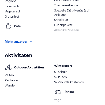
Gehobene Küche
Regional
Themen-Abende
Italienisch
Spezielle Diät-Menüs (auf
Vegetarisch
Anfrage)
Glutenfrei
Snack Bar
Lunchpakete
Cafe
Allergiker Speisen
Mehr anzeigen
Aktivitäten
Wintersport
Outdoor-Aktivitäten
Skischule
Reiten
Skilaufen
Radfahren
Ski-Shuttle kostenlos
Wandern
Fitness
Yoga