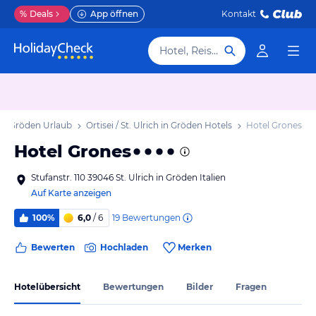
%
Deals
App öffnen
Kontakt
Hotel, Reiseziel
ch in Gröden Urlaub
Ortisei / St. Ulrich in Gröden Hotels
Hotel Grones
Hotel Grones
Stufanstr. 110 39046 St. Ulrich in Gröden Italien
Auf Karte anzeigen
19
Bewertungen
100%
6,0
/ 6
Bewerten
Hochladen
Merken
Hotelübersicht
Bewertungen
Bilder
Fragen