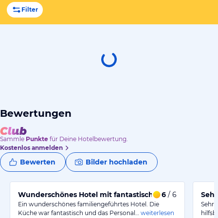
Filter
Bewertungen
Sammle
Punkte
für Deine Hotelbewertung.
Kostenlos anmelden
Bewerten
Bilder hochladen
Wunderschönes Hotel mit fantastischer Küche und seh
6
/ 6
Sehr
Ein wunderschönes familiengeführtes Hotel. Die
Sehr 
Küche war fantastisch und das Personal…
weiterlesen
hilfs