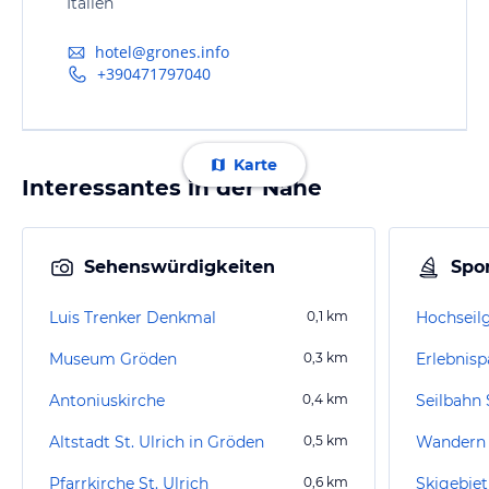
Italien
hotel@grones.info
+390471797040
Karte
Interessantes in der Nähe
Sehenswürdigkeiten
Spor
Luis Trenker Denkmal
0,1
km
Hochseil
Museum Gröden
0,3
km
Erlebnisp
Antoniuskirche
0,4
km
Seilbahn
Altstadt St. Ulrich in Gröden
0,5
km
Wandern S
Pfarrkirche St. Ulrich
0,6
km
Skigebiet