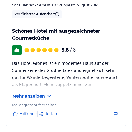
Vor 11 Jahren • Verreist als Gruppe im August 2014
Verifizierter Aufenthalt
Schönes Hotel mit ausgezeichneter
Gourmetküche
5,8
/ 6
Das Hotel Grones ist ein modernes Haus auf der
Sonnenseite des Grödnertales und eignet sich sehr
gut für Wanderbegeisterte, Wintersportler sowie auch
als Etappenort. Mein Doppelzimmer zur
Einzelbenützung war eher klein, im obersten Stock
Mehr anzeigen
unter dem Dach. Aber es war schön und zweckmässig
eingerichtet mit einem recht grossen Badzimmer mit
Meilengutschrift erhalten
Dusche. Es fehlte an nichts! Es gibt aber auch
Hilfreich
Teilen
grössere Zimmer mit Sicht gegen Süden auf das Tal.
Der Juniorchef steht der Küche vor und versteht sein