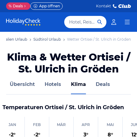
%
Deals
App öffnen
Kontakt
Hotel, Reiseziel
Italien Urlaub
Südtirol Urlaub
Wetter Ortisei / St. Ulrich in Gröden
Klima & Wetter Ortisei /
St. Ulrich in Gröden
Übersicht
Hotels
Klima
Deals
Temperaturen
Ortisei / St. Ulrich in Gröden
JAN
FEB
MÄR
APR
MAI
JU
-2
°
-2
°
3
°
8
°
12