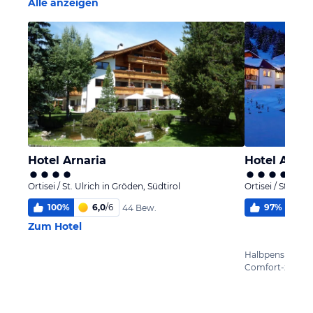
Alle anzeigen
Hotel Arnaria
Hotel Alpe
Ortisei / St. Ulrich in Gröden, Südtirol
Ortisei / St. Ulr
100
%
6,0
/
6
97
%
5,
44 Bew.
Zum Hotel
Halbpension
Comfort-zimme