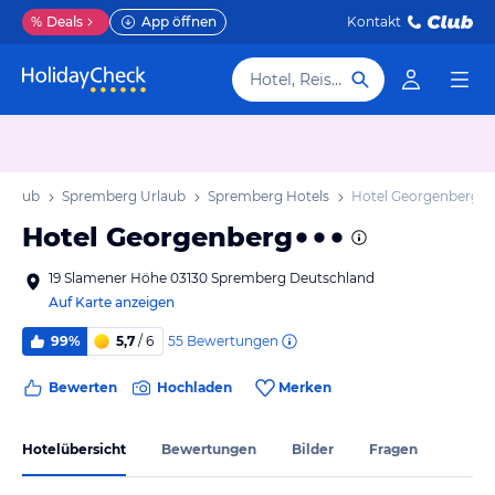
%
Deals
App öffnen
Kontakt
Hotel, Reiseziel
Urlaub
Spremberg Urlaub
Spremberg Hotels
Hotel Georgenberg
Hotel Georgenberg
19 Slamener Höhe 03130 Spremberg Deutschland
Auf Karte anzeigen
55
Bewertungen
99%
5,7
/ 6
Bewerten
Hochladen
Merken
Hotelübersicht
Bewertungen
Bilder
Fragen