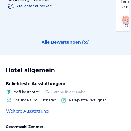
Famili
Exzellente Sauberkeit
sehr 
Alle Bewertungen (
55
)
Hotel allgemein
Beliebteste Ausstattungen:
Wifi kostenfrei
Strand in der Nähe
1 Stunde zum Flughafen
Parkplätze verfügbar
Weitere Ausstattung
Gesamtzahl Zimmer