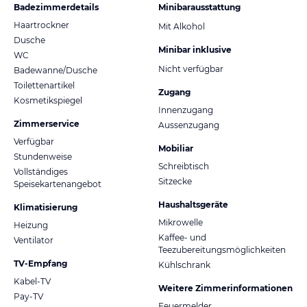
Badezimmerdetails
Minibarausstattung
Haartrockner
Mit Alkohol
Dusche
Minibar inklusive
WC
Nicht verfügbar
Badewanne/Dusche
Toilettenartikel
Zugang
Kosmetikspiegel
Innenzugang
Zimmerservice
Aussenzugang
Verfügbar
Mobiliar
Stundenweise
Schreibtisch
Vollständiges
Sitzecke
Speisekartenangebot
Haushaltsgeräte
Klimatisierung
Mikrowelle
Heizung
Kaffee- und
Ventilator
Teezubereitungsmöglichkeiten
TV-Empfang
Kühlschrank
Kabel-TV
Weitere Zimmerinformationen
Pay-TV
Feuermelder