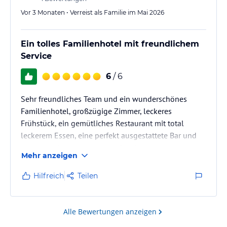
Vor 3 Monaten • Verreist als Familie im Mai 2026
Ein tolles Familienhotel mit freundlichem
Service
6
/ 6
Sehr freundliches Team und ein wunderschönes
Familienhotel, großzügige Zimmer, leckeres
Frühstück, ein gemütliches Restaurant mit total
leckerem Essen, eine perfekt ausgestattete Bar und
überall so kleine Inseln mit Goodies, weil man merkt,
Mehr anzeigen
der Gastgeber denkt nur uns bietet seinen Gast etwas
wirklich besonderes. Toll war auch Minigolf und die
Hilfreich
Teilen
großen Picknickfässer draußen, ideal für gemütliche
Abende mit Cocktails. Eine absolute Empfehlung für
dieses Hotel👌🫶
Alle Bewertungen anzeigen