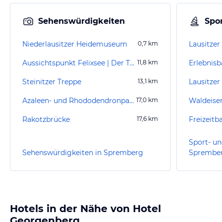
Sehenswürdigkeiten
Spor
Niederlausitzer Heidemuseum
0,7
km
Lausitzer 
Aussichtspunkt Felixsee | Der Turm
11,8
km
Erlebnis
Steinitzer Treppe
13,1
km
Lausitzer
Azaleen- und Rhododendronpark Kromlau
17,0
km
Waldeise
Rakotzbrücke
17,6
km
Freizeitb
Sport- un
Sehenswürdigkeiten in Spremberg
Sprembe
Hotels in der Nähe von Hotel
Georgenberg