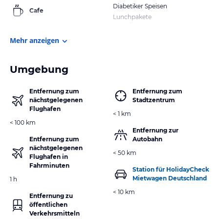
Diabetiker Speisen
Cafe
Lunchpakete
Mehr anzeigen
Umgebung
Entfernung zum
Entfernung zum
nächstgelegenen
Stadtzentrum
Flughafen
< 1 km
< 100 km
Entfernung zur
Entfernung zum
Autobahn
nächstgelegenen
< 50 km
Flughafen in
Fahrminuten
Station für HolidayCheck
Mietwagen Deutschland
1 h
< 10 km
Entfernung zu
öffentlichen
Verkehrsmitteln