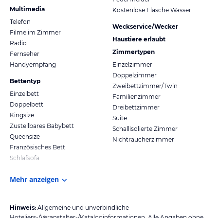
Multimedia
Kostenlose Flasche Wasser
Telefon
Weckservice/Wecker
Filme im Zimmer
Haustiere erlaubt
Radio
Zimmertypen
Fernseher
Handyempfang
Einzelzimmer
Doppelzimmer
Bettentyp
Zweibettzimmer/Twin
Einzelbett
Familienzimmer
Doppelbett
Dreibettzimmer
Kingsize
Suite
Zustellbares Babybett
Schallisolierte Zimmer
Queensize
Nichtraucherzimmer
Französisches Bett
Schlafsofa
Mehr anzeigen
Hinweis:
Allgemeine und unverbindliche
Hoteliers-/Veranstalter-/Kataloginformationen. Alle Angaben ohne