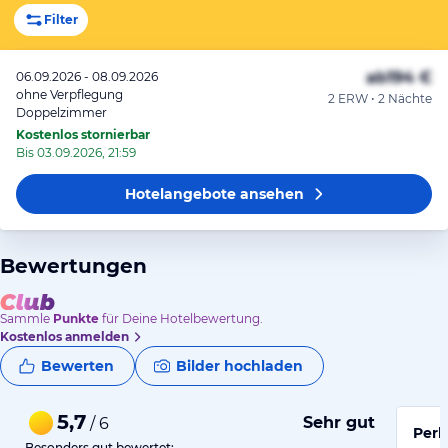
Filter
ab
194 €
06.09.2026 - 08.09.2026
ohne Verpflegung
2 ERW • 2 Nächte
Doppelzimmer
Kostenlos stornierbar
Bis 03.09.2026, 21:59
Hotelangebote
ansehen
Bewertungen
Sammle
Punkte
für Deine Hotelbewertung.
Kostenlos anmelden
Bewerten
Bilder hochladen
5,7
Sehr gut
/ 6
Perl
Besonders gut bewertet: