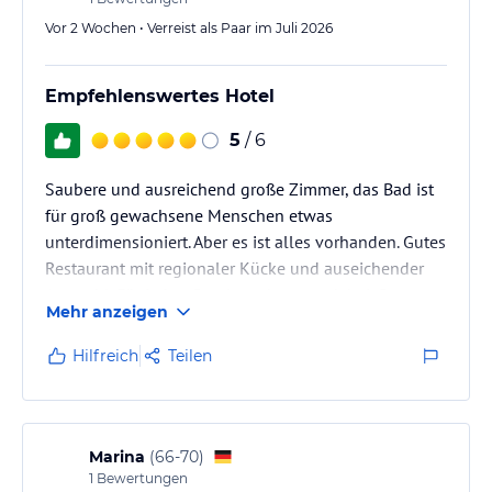
Vor 2 Wochen • Verreist als Paar im Juli 2026
Empfehlenswertes Hotel
5
/ 6
Saubere und ausreichend große Zimmer, das Bad ist
für groß gewachsene Menschen etwas
unterdimensioniert. Aber es ist alles vorhanden. Gutes
Restaurant mit regionaler Kücke und auseichender
Auswahl. Für jeden Geschmack etwas dabei. Gutes
Mehr anzeigen
Getränkeangebot mit mehreren Bier- iund Weinsorten.
Sehr großes Angebot an alkoholischen Getränken z.B.
Hilfreich
Teilen
Cocktails. Sehr nettes Personal. Großer Parkplatz.
Abschließbare Möglichkeit, um Fahrräder
unterzustellen.
Marina
(
66-70
)
1
Bewertungen