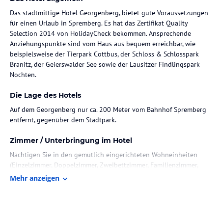
Das stadtmittige Hotel Georgenberg, bietet gute Voraussetzungen
für einen Urlaub in Spremberg. Es hat das Zertifikat Quality
Selection 2014 von HolidayCheck bekommen. Ansprechende
Anziehungspunkte sind vom Haus aus bequem erreichbar, wie
beispielsweise der Tierpark Cottbus, der Schloss & Schlosspark
Branitz, der Geierswalder See sowie der Lausitzer Findlingspark
Nochten.
Die Lage des Hotels
Auf dem Georgenberg nur ca. 200 Meter vom Bahnhof Spremberg
entfernt, gegenüber dem Stadtpark.
Zimmer / Unterbringung im Hotel
Nächtigen Sie in den gemütlich eingerichteten Wohneinheiten
(Einzelzimmer, Doppelzimmer, Zweibettzimmer, Familienzimmer,
Dreibettzimmer, Suite mit Balkon). Auf jedem Zimmer gibt es ein
Mehr anzeigen
Badezimmer. Im privaten Badezimmer erwarten Sie Badewanne
oder Dusche, Haartrockner und Toilettenartikel. Die bequeme
Sitzecke zählt zur Ausstattung. Die Raumausstattung beinhaltet
einen Schreibtisch. Darüber hinaus gehören eine Minibar, ein