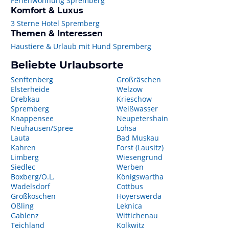
Ferienwohnung Spremberg
Komfort & Luxus
3 Sterne Hotel Spremberg
Themen & Interessen
Haustiere & Urlaub mit Hund Spremberg
Beliebte Urlaubsorte
Senftenberg
Großräschen
Elsterheide
Welzow
Drebkau
Krieschow
Spremberg
Weißwasser
Knappensee
Neupetershain
Neuhausen/Spree
Lohsa
Lauta
Bad Muskau
Kahren
Forst (Lausitz)
Limberg
Wiesengrund
Siedlec
Werben
Boxberg/O.L.
Königswartha
Wadelsdorf
Cottbus
Großkoschen
Hoyerswerda
Oßling
Leknica
Gablenz
Wittichenau
Teichland
Kolkwitz