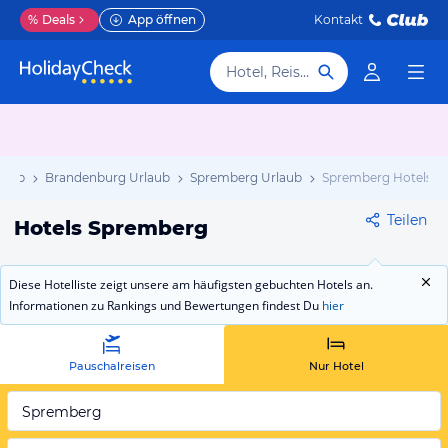
%
Deals
App öffnen
Kontakt
Hotel, Reiseziel
laub
Brandenburg Urlaub
Spremberg Urlaub
Spremberg Hotels
Teilen
Hotels Spremberg
Diese Hotelliste zeigt unsere am häufigsten gebuchten Hotels an.
Informationen zu Rankings und Bewertungen findest Du
hier
Pauschalreisen
Nur Hotel
Spremberg