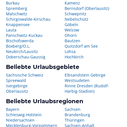
Burkau
Kamenz
Spremberg
Bernsdorf (Oberlausitz)
Malschwitz
Schwepnitz
Schirgiswalde-Kirschau
Nebelschütz
Knappensee
Göbeln
Lauta
Welzow
Panschwitz-Kuckau
Ohorn
Bischofswerda
Bautzen
Boxberg/O.L.
Quitzdorf am See
Neukirch/Lausitz
Lohsa
Doberschau-Gaussig
Hochkirch
Beliebte Urlaubsgebiete
Sächsische Schweiz
Elbsandstein Gebirge
Spreewald
Westsudeten
Isergebirge
Rinne Dresden (Rudolf-
Oberlausitz
Harbig-Stadion)
Beliebte Urlaubsregionen
Bayern
Sachsen
Schleswig-Holstein
Brandenburg
Niedersachsen
Thüringen
Mecklenburg-Vorpommern
Sachsen-Anhalt