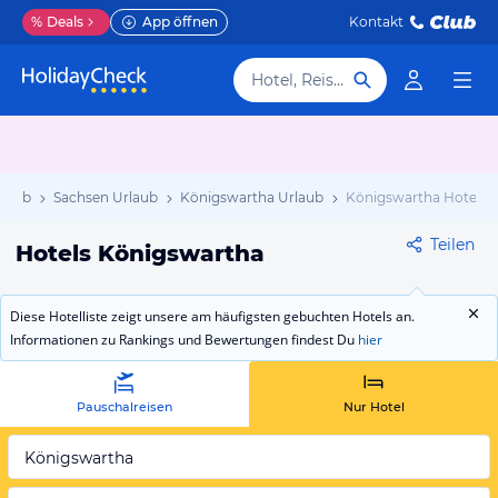
%
Deals
App öffnen
Kontakt
Hotel, Reiseziel
rlaub
Sachsen Urlaub
Königswartha Urlaub
Königswartha Hotels
Teilen
Hotels Königswartha
Diese Hotelliste zeigt unsere am häufigsten gebuchten Hotels an.
Informationen zu Rankings und Bewertungen findest Du
hier
Pauschalreisen
Nur Hotel
Königswartha