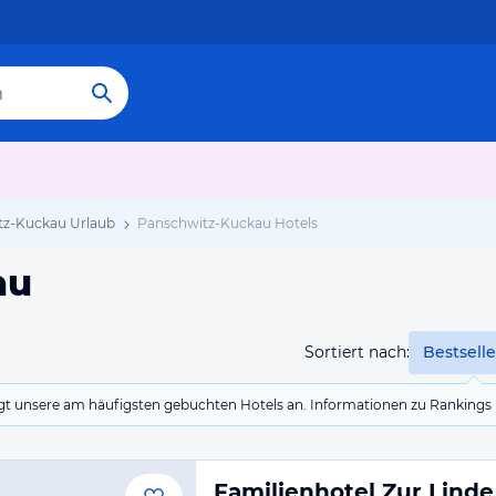
tz-Kuckau Urlaub
Panschwitz-Kuckau Hotels
au
Sortiert nach:
Bestselle
eigt unsere am häufigsten gebuchten Hotels an. Informationen zu Rankin
Familienhotel Zur Linde