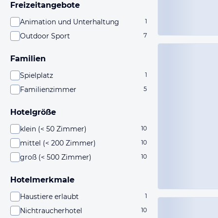
Freizeitangebote
Animation und Unterhaltung
1
Outdoor Sport
7
Familien
Spielplatz
1
Familienzimmer
5
Hotelgröße
klein (< 50 Zimmer)
10
mittel (< 200 Zimmer)
10
groß (< 500 Zimmer)
10
Hotelmerkmale
Haustiere erlaubt
1
Nichtraucherhotel
10