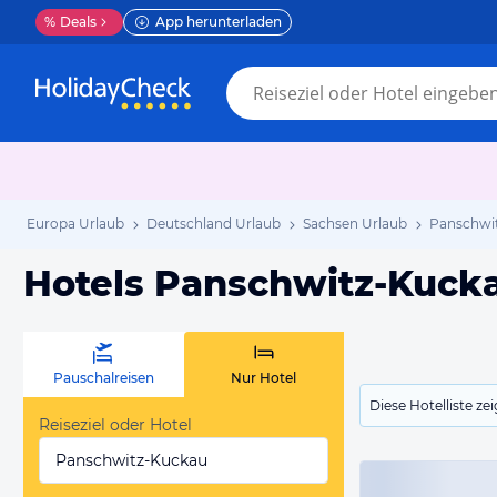
%
Deals
App herunterladen
Europa Urlaub
Deutschland Urlaub
Sachsen Urlaub
Panschwi
Hotels Panschwitz-Kuck
Pauschalreisen
Nur Hotel
Diese Hotelliste z
Reiseziel oder Hotel
Panschwitz-Kuckau