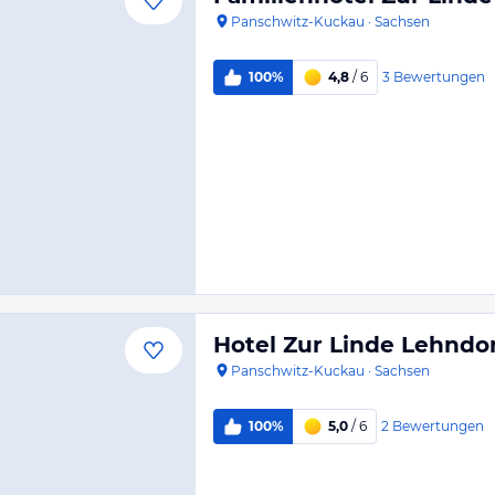
Panschwitz-Kuckau
·
Sachsen
3
Bewertungen
100%
4,8
/ 6
Hotel Zur Linde Lehndo
Panschwitz-Kuckau
·
Sachsen
2
Bewertungen
100%
5,0
/ 6