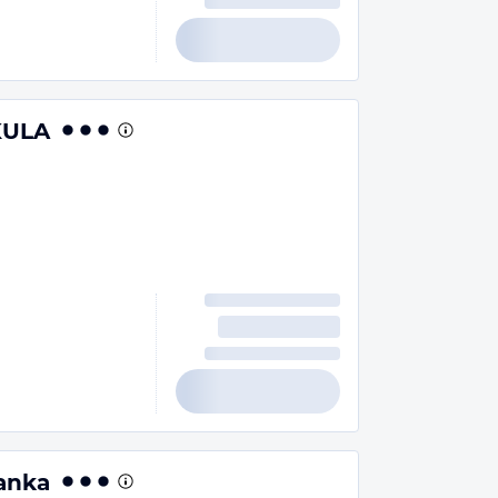
KULA
anka