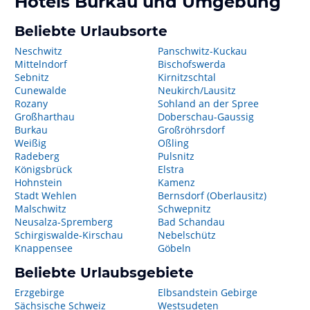
Hotels
Burkau
und Umgebung
Beliebte Urlaubsorte
Neschwitz
Panschwitz-Kuckau
Mittelndorf
Bischofswerda
Sebnitz
Kirnitzschtal
Cunewalde
Neukirch/Lausitz
Rozany
Sohland an der Spree
Großharthau
Doberschau-Gaussig
Burkau
Großröhrsdorf
Weißig
Oßling
Radeberg
Pulsnitz
Königsbrück
Elstra
Hohnstein
Kamenz
Stadt Wehlen
Bernsdorf (Oberlausitz)
Malschwitz
Schwepnitz
Neusalza-Spremberg
Bad Schandau
Schirgiswalde-Kirschau
Nebelschütz
Knappensee
Göbeln
Beliebte Urlaubsgebiete
Erzgebirge
Elbsandstein Gebirge
Sächsische Schweiz
Westsudeten