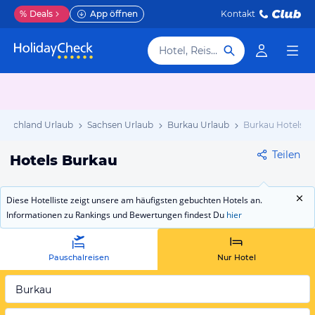
%
Deals
App öffnen
Kontakt
Hotel, Reiseziel
utschland Urlaub
Sachsen Urlaub
Burkau Urlaub
Burkau Hotels
Teilen
Hotels Burkau
Diese Hotelliste zeigt unsere am häufigsten gebuchten Hotels an.
Informationen zu Rankings und Bewertungen findest Du
hier
Pauschalreisen
Nur Hotel
Burkau