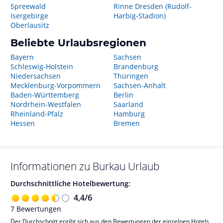
Spreewald
Rinne Dresden (Rudolf-
Isergebirge
Harbig-Stadion)
Oberlausitz
Beliebte Urlaubsregionen
Bayern
Sachsen
Schleswig-Holstein
Brandenburg
Niedersachsen
Thüringen
Mecklenburg-Vorpommern
Sachsen-Anhalt
Baden-Württemberg
Berlin
Nordrhein-Westfalen
Saarland
Rheinland-Pfalz
Hamburg
Hessen
Bremen
Informationen zu
Burkau
Urlaub
Durchschnittliche Hotelbewertung:
4,4
/
6
7
Bewertungen
Der Durchschnitt ergibt sich aus den Bewertungen der einzelnen Hotels