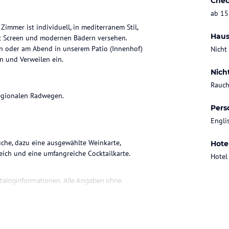
Chec
ab 15
Zimmer ist individuell, in mediterranem Stil,
Haus
lat Screen und modernen Bädern versehen.
n oder am Abend in unserem Patio (Innenhof)
Nicht
 und Verweilen ein.
Nich
Rauch
regionalen Radwegen.
Pers
Engli
üche, dazu eine ausgewählte Weinkarte,
Hote
ich und eine umfangreiche Cocktailkarte.
Hotel
ataloginformationen. Alle Angaben ohne
uchung die verbindlichen
Angebotsdetails
des