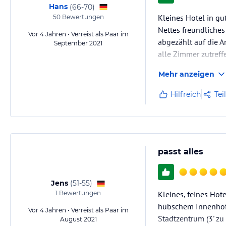
Hans
(
66-70
)
Kleines Hotel in gu
50
Bewertungen
Nettes freundliches
Vor 4 Jahren • Verreist als Paar im
abgezählt auf die A
September 2021
alle Zimmer zutreff
Mehr anzeigen
Hilfreich
Tei
passt alles
Jens
(
51-55
)
1
Bewertungen
Kleines, feines Hot
hübschem Innenhof,
Vor 4 Jahren • Verreist als Paar im
Stadtzentrum (3' zu
August 2021