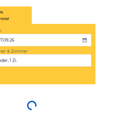
Hotel
m
07.09.26
mer & Zimmer
der, 1 Zi.