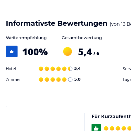
Informativste Bewertungen
(von
13
B
Weiterempfehlung
Gesamtbewertung
100
%
5,4
/ 6
Hotel
5,4
Serv
Zimmer
5,0
Lag
Für Kurzaufenth