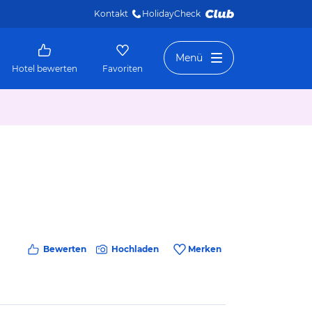
Kontakt
HolidayCheck 
Menü
Hotel bewerten
Favoriten
Bewerten
Hochladen
Merken