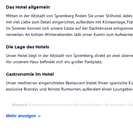
Das Hotel allgemein
Mitten in der Altstadt von Spremberg finden Sie unser Stilhotel. Jedes 
mit viel Liebe zum Detail eingerichtet, außerdem mit Klimaanlage, F
Im Sommer können sich unsere Gäste auf der Dachterrasse entspanne
verweilen. An kühlen Winterabenden lädt unser Kamin zum Aufwärmen
Die Lage des Hotels
Unser Hotel liegt in der Altstadt von Spremberg, direkt an zwei über
Vor unserem Haus befindet sich ein großer Parkplatz.
Gastronomie im Hotel
Unser mediterran eingerichtetes Restaurant bietet Ihnen spanische K
exclusive Brandys und feinste Rumsorten, außerdem einen Loungebere
Hinweis:
Allgemeine und unverbindliche Hoteliers-/Veranstalter-/K
Gewähr und ohne Prüfung durch HolidayCheck. Bitte lies vor der B
Mehr anzeigen
jeweiligen Veranstalters.