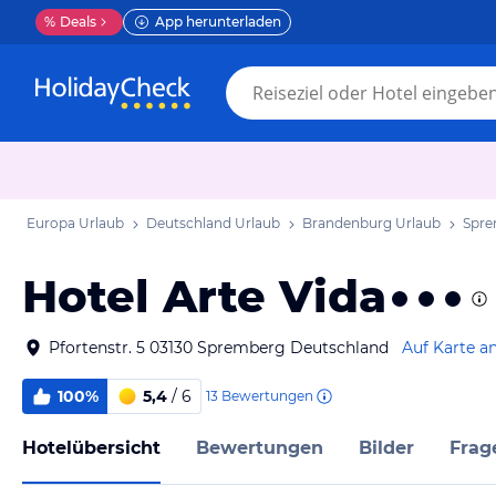
%
Deals
App herunterladen
Europa Urlaub
Deutschland Urlaub
Brandenburg Urlaub
Spre
Hotel Arte Vida
Pfortenstr. 5 03130 Spremberg Deutschland
Auf Karte a
100%
5,4
/ 6
13
Bewertungen
Hotelübersicht
Bewertungen
Bilder
Frag