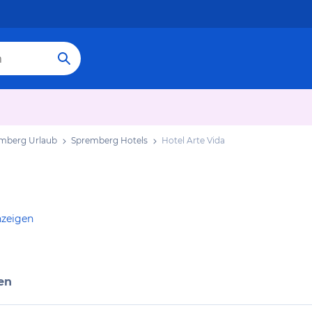
mberg Urlaub
Spremberg Hotels
Hotel Arte Vida
nzeigen
en