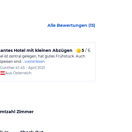
Alle Bewertungen (
13
)
antes Hotel mit kleinen Abzügen
5
/ 6
Konzerttrip
l ist zentral gelegen, hat gutes Frühstück. Auch
Sehr schönes H
peisen sind…
weiterlesen
Nur 7 min Geh
Günther
41-45
•
April 2021
Dirk
51
Aus Österreich
Aus
mtzahl Zimmer