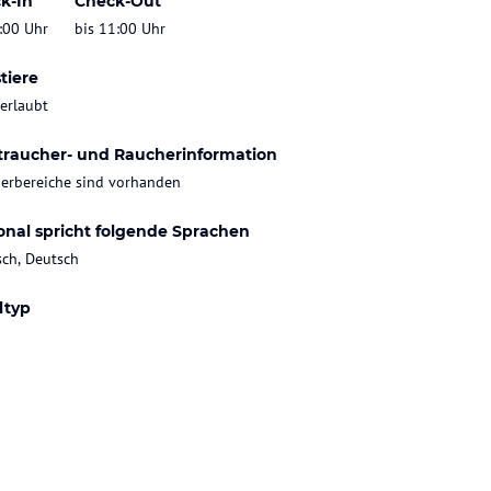
k-In
Check-Out
:00 Uhr
bis 11:00 Uhr
tiere
 erlaubt
traucher- und Raucherinformation
erbereiche sind vorhanden
onal spricht folgende Sprachen
sch, Deutsch
ltyp