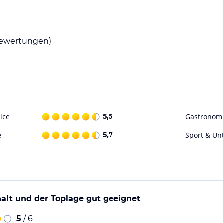
ewertungen)
ice
5,5
Gastronom
e
5,7
Sport & Un
alt und der Toplage gut geeignet
5
/ 6