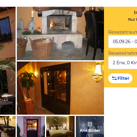
Nur 
Reisezeitrau
05.09.26 - 
Reiseteilneh
2 Erw, 0 Kin
vom Hotelier, März 2014
Filter
vom Hotelier, März 2014
Alle Bilder
(
30
)