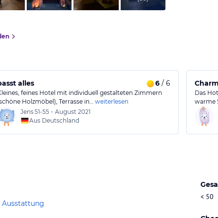
den
passt alles
6
/ 6
Charm
Kleines, feines Hotel mit individuell gestalteten Zimmern
Das Hote
(schöne Holzmöbel), Terrasse in…
weiterlesen
warme S
Jens
51-55
•
August 2021
Aus Deutschland
Gesa
< 50
 Ausstattung