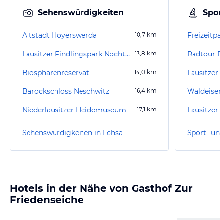
Sehenswürdigkeiten
Spor
Altstadt Hoyerswerda
10,7
km
Freizeit
Lausitzer Findlingspark Nochten
13,8
km
Radtour 
Biosphärenreservat
14,0
km
Lausitzer 
Barockschloss Neschwitz
16,4
km
Waldeise
Niederlausitzer Heidemuseum
17,1
km
Lausitzer
Sehenswürdigkeiten in Lohsa
Sport- un
Hotels in der Nähe von Gasthof Zur
Friedenseiche