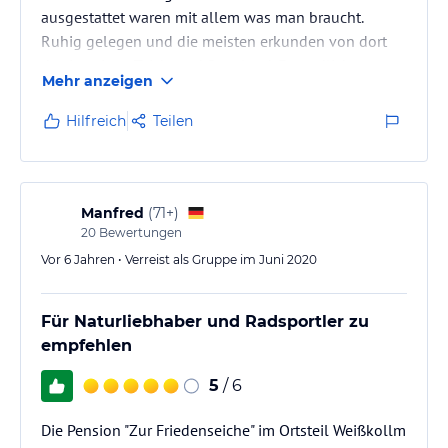
ausgestattet waren mit allem was man braucht.
Ruhig gelegen und die meisten erkunden von dort
das Lausitzer Teich.-und Seenland. Freundliches
Mehr anzeigen
Personal das immer Infos und Tipps parat hatte.
Hilfreich
Teilen
Manfred
(
71+
)
20
Bewertungen
Vor 6 Jahren • Verreist als Gruppe im Juni 2020
Für Naturliebhaber und Radsportler zu
empfehlen
5
/ 6
Die Pension "Zur Friedenseiche" im Ortsteil Weißkollm