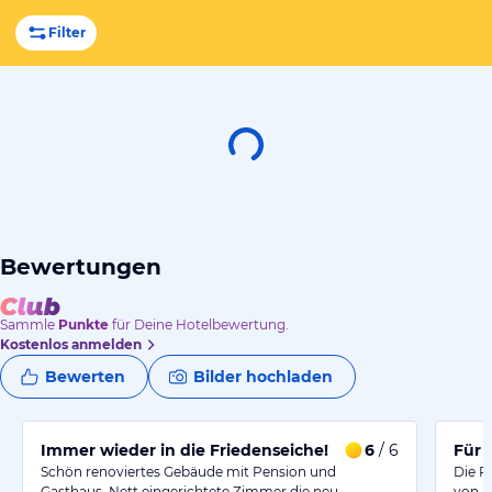
Filter
Bewertungen
Sammle
Punkte
für Deine Hotelbewertung.
Kostenlos anmelden
Bewerten
Bilder hochladen
Immer wieder in die Friedenseiche!
6
/ 6
Für 
Schön renoviertes Gebäude mit Pension und
Die P
Gasthaus. Nett eingerichtete Zimmer die neu…
von L