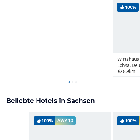
100%
Lohsa, De
8,9km
Beliebte Hotels in Sachsen
100%
100%
AWARD