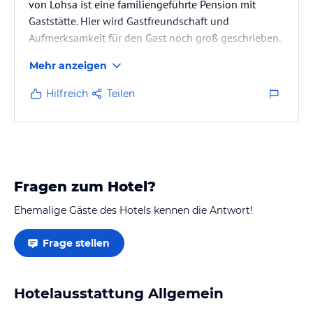
von Lohsa ist eine familiengeführte Pension mit
Gaststätte. Hier wird Gastfreundschaft und
Aufmerksamkeit für den Gast noch groß geschrieben.
Für Gäste mit Gehbehinderung eher ungeeignet, da
Mehr anzeigen
die Zimmer alle im oberen Bereich liegen, zu
Erreichen
Hilfreich
Teilen
über drei Treppenabsätze mit je 12 bzw 11 Stufen
(mit großer Steigung)
Parken vor dem Haus.
Fragen zum Hotel?
Ehemalige Gäste des Hotels kennen die Antwort!
Frage stellen
Hotelausstattung Allgemein