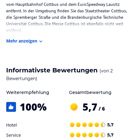
vom Hauptbahnhof Cottbus und dem EuroSpeedway Lausitz
entfernt. In der Umgebung finden Sie das Staatstheater Cottbus,
die Spremberger Straße und die Brandenburgische Technische
Universität Cottbus. Die Messe Cottbus ist ebenfalls nicht weit
entfernt.
Mehr anzeigen
Zimmer / Unterbringung im Hotel
Jedes Zimmer im Gasthof Zur Friedenseiche ist geschmackvoll
eingerichtet und verfügt über Annehmlichkeiten wie einen
Kleiderschrank und einen Flachbild-TV. Das private Badezimmer ist
Informativste Bewertungen
(von
2
mit einer Dusche und kostenlosen Pflegeprodukten ausgestattet.
Einige Zimmer verfügen über eine Küchenzeile mit einem
Bewertungen)
Kühlschrank. Bettwäsche und Handtücher werden gestellt.
Weiterempfehlung
Gesamtbewertung
Gastronomie im Hotel
100
%
5,7
Beginnen Sie Ihren Tag mit einem köstlichen kontinentalen
/ 6
Frühstück, das in der Unterkunft serviert wird.
Hotel
5,7
Sport und Unterhaltung
Während Ihres Aufenthalts im Gasthof Zur Friedenseiche können
Service
5,7