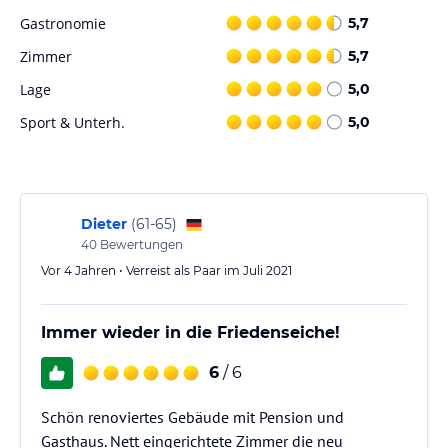
Sie die schöne Umgebung von Lohsa erkunden und Aktivitäten
Gastronomie
5,7
wie Wandern und Radfahren nachgehen. Der Zoo Hoyerswerda
und das Konrad Zuse Computermuseum sind ebenfalls in der
Zimmer
5,7
Nähe und einen Besuch wert.
Lage
5,0
Hinweis:
Verfasst von HolidayCheck mit Hilfe von KI. Alle
Sport & Unterh.
5,0
Angaben ohne Gewähr. Bitte lies vor der Buchung die
verbindlichen
Angebotsdetails
des jeweiligen Veranstalters.
Dieter
(
61-65
)
40
Bewertungen
Vor 4 Jahren • Verreist als Paar im Juli 2021
Immer wieder in die Friedenseiche!
6
/ 6
Schön renoviertes Gebäude mit Pension und
Gasthaus. Nett eingerichtete Zimmer die neu