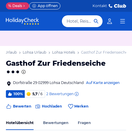
%
Deals
App öffnen
Kontakt
Hotel, Reiseziel
en Urlaub
Lohsa Urlaub
Lohsa Hotels
Gasthof Zur Friedenseiche
Gasthof Zur Friedenseiche
Dorfstraße 29 02999 Lohsa Deutschland
Auf Karte anzeigen
2
Bewertungen
100%
5,7
/ 6
Bewerten
Hochladen
Merken
Hotelübersicht
Bewertungen
Fragen