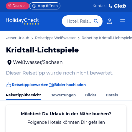
%
Deals
App öffnen
Kontakt
Hotel, Reiseziel
ißwasser Urlaub
Reisetipps Weißwasser
Reisetipp Kridtall-Lichtspiele
Kridtall-Lichtspiele
Weißwasser/Sachsen
Dieser Reisetipp wurde noch nicht bewertet.
Reisetipp bewerten
Bilder hochladen
Reisetippübersicht
Bewertungen
Bilder
Hotels
Möchtest Du Urlaub in der Nähe buchen?
Folgende Hotels könnten Dir gefallen