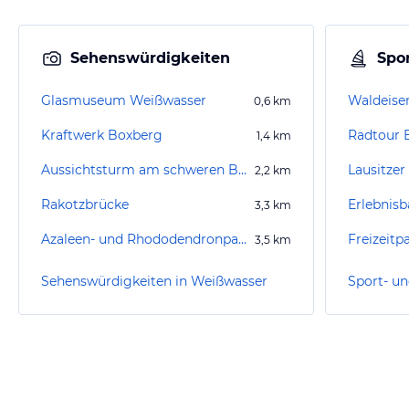
Sehenswürdigkeiten
Spor
Glasmuseum Weißwasser
Waldeise
0,6
km
Kraftwerk Boxberg
Radtour 
1,4
km
Aussichtsturm am schweren Berg
Lausitzer 
2,2
km
Rakotzbrücke
Erlebnis
3,3
km
Azaleen- und Rhododendronpark Kromlau
Freizeit
3,5
km
Sehenswürdigkeiten in Weißwasser