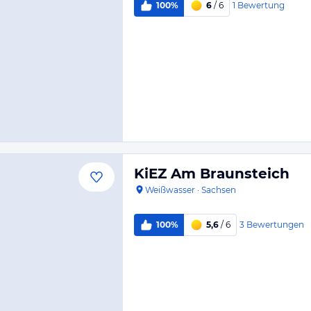
1
Bewertung
100%
6
/ 6
KiEZ Am Braunsteich
Weißwasser
·
Sachsen
3
Bewertungen
100%
5,6
/ 6