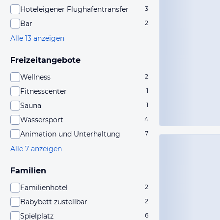
Hoteleigener Flughafentransfer
3
Bar
2
Alle 13 anzeigen
Freizeitangebote
Wellness
2
Fitnesscenter
1
Sauna
1
Wassersport
4
Animation und Unterhaltung
7
Alle 7 anzeigen
Familien
Familienhotel
2
Babybett zustellbar
2
Spielplatz
6