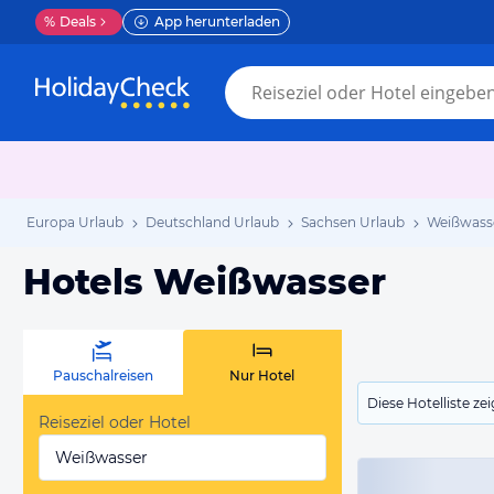
%
Deals
App herunterladen
Europa Urlaub
Deutschland Urlaub
Sachsen Urlaub
Weißwass
Hotels Weißwasser
Pauschalreisen
Nur Hotel
Diese Hotelliste z
Reiseziel oder Hotel
Weißwasser