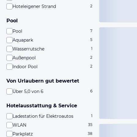
Hoteleigener Strand
2
Pool
Pool
7
Aquapark
5
Wasserrutsche
1
Außenpool
2
Indoor Pool
2
Von Urlaubern gut bewertet
Über 5,0 von 6
6
Hotelausstattung & Service
Ladestation für Elektroautos
1
WLAN
35
Parkplatz
38