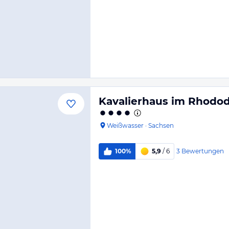
Kavalierhaus im Rhodo
Weißwasser
·
Sachsen
3
Bewertungen
100%
5,9
/ 6