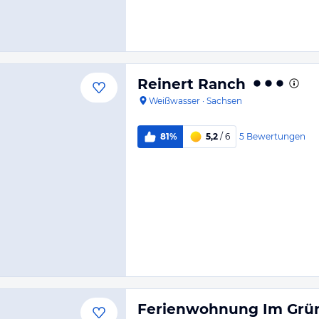
Reinert Ranch
Weißwasser
·
Sachsen
5
Bewertungen
81%
5,2
/ 6
Ferienwohnung Im Grü