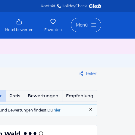
Kontakt
HolidayCheck 
Menü
Hotel bewerten
Favoriten
Teilen
r
Preis
Bewertungen
Empfehlung
gs und Bewertungen findest Du
hier
m Wald