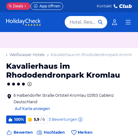
%
Deals
App öffnen
Kontakt
Hotel, Reiseziel
ub
Weißwasser Hotels
Kavalierhaus im Rhododendronpark Kromlau
Kavalierhaus im
Rhododendronpark Kromlau
6 Halbendorfer Straße Ortsteil Kromlau 02953 Gablenz
Deutschland
Auf Karte anzeigen
3
Bewertungen
100%
5,9
/ 6
Bewerten
Hochladen
Merken