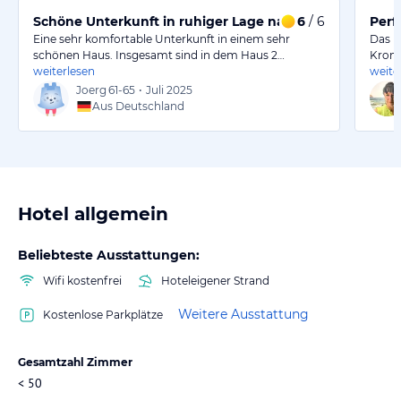
Schöne Unterkunft in ruhiger Lage nahe der Rakotzbr
6
/ 6
Perf
Eine sehr komfortable Unterkunft in einem sehr
Das H
schönen Haus. Insgesamt sind in dem Haus 2…
Kroml
weiterlesen
weite
Joerg
61-65
•
Juli 2025
Aus Deutschland
Hotel allgemein
Beliebteste Ausstattungen:
Wifi kostenfrei
Hoteleigener Strand
Weitere Ausstattung
Kostenlose Parkplätze
Gesamtzahl Zimmer
< 50