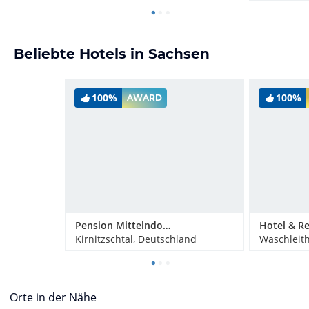
Beliebte Hotels in Sachsen
100%
100%
AWARD
Pension Mittelndorfer Mühle
Kirnitzschtal, Deutschland
Waschleit
Orte in der Nähe