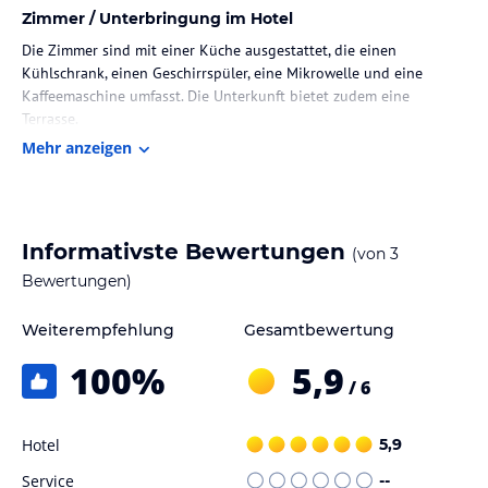
Zimmer / Unterbringung im Hotel
Die Zimmer sind mit einer Küche ausgestattet, die einen
Kühlschrank, einen Geschirrspüler, eine Mikrowelle und eine
Kaffeemaschine umfasst. Die Unterkunft bietet zudem eine
Terrasse.
Mehr anzeigen
Sport und Unterhaltung
Gäste haben die Möglichkeit, in der Umgebung Wandern und
Fahrradfahren zu gehen. Vor Ort kann der Garten genutzt werden.
Informativste Bewertungen
(von
3
Hinweis:
Verfasst von HolidayCheck mit Hilfe von KI. Alle
Bewertungen)
Angaben ohne Gewähr. Bitte lies vor der Buchung die
verbindlichen
Angebotsdetails
des jeweiligen Veranstalters.
Weiterempfehlung
Gesamtbewertung
100
%
5,9
/ 6
Hotel
5,9
Service
--