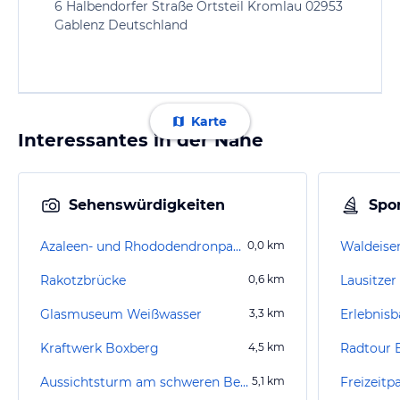
6 Halbendorfer Straße Ortsteil Kromlau 02953
Gablenz Deutschland
Karte
Interessantes in der Nähe
Sehenswürdigkeiten
Spor
Azaleen- und Rhododendronpark Kromlau
0,0
km
Waldeise
Rakotzbrücke
0,6
km
Lausitzer 
Glasmuseum Weißwasser
3,3
km
Erlebnis
Kraftwerk Boxberg
4,5
km
Radtour 
Aussichtsturm am schweren Berg
5,1
km
Freizeit