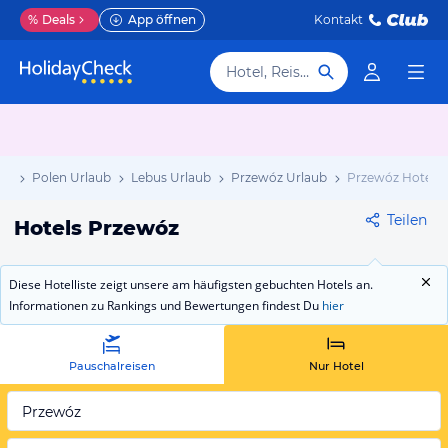
%
Deals
App öffnen
Kontakt
Hotel, Reiseziel
ub
Polen Urlaub
Lebus Urlaub
Przewóz Urlaub
Przewóz Hotels
Teilen
Hotels Przewóz
Diese Hotelliste zeigt unsere am häufigsten gebuchten Hotels an.
Informationen zu Rankings und Bewertungen findest Du
hier
Pauschalreisen
Nur Hotel
Przewóz