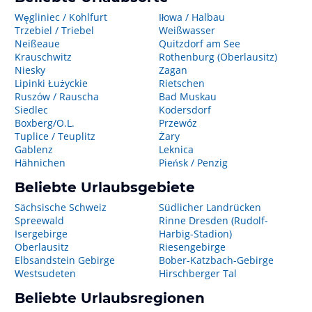
Węgliniec / Kohlfurt
Iłowa / Halbau
Trzebiel / Triebel
Weißwasser
Neißeaue
Quitzdorf am See
Krauschwitz
Rothenburg (Oberlausitz)
Niesky
Zagan
Lipinki Łużyckie
Rietschen
Ruszów / Rauscha
Bad Muskau
Siedlec
Kodersdorf
Boxberg/O.L.
Przewóz
Tuplice / Teuplitz
Żary
Gablenz
Leknica
Hähnichen
Pieńsk / Penzig
Beliebte Urlaubsgebiete
Sächsische Schweiz
Südlicher Landrücken
Spreewald
Rinne Dresden (Rudolf-
Isergebirge
Harbig-Stadion)
Oberlausitz
Riesengebirge
Elbsandstein Gebirge
Bober-Katzbach-Gebirge
Westsudeten
Hirschberger Tal
Beliebte Urlaubsregionen