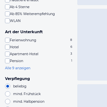
Haustiere erlaubt
Ab 4 Sterne
Ab 85% Weiterempfehlung
WLAN
Art der Unterkunft
Ferienwohnung
8
Hotel
6
Apartment-Hotel
3
Pension
1
Alle 9 anzeigen
Verpflegung
beliebig
mind. Frühstück
mind. Halbpension