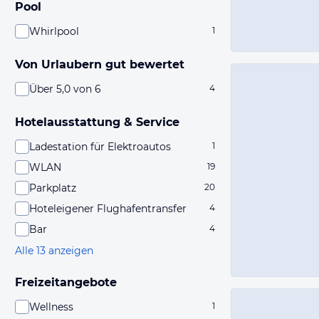
Pool
Whirlpool
1
Von Urlaubern gut bewertet
Über 5,0 von 6
4
Hotelausstattung & Service
Ladestation für Elektroautos
1
WLAN
19
Parkplatz
20
Hoteleigener Flughafentransfer
4
Bar
4
Alle 13 anzeigen
Freizeitangebote
Wellness
1