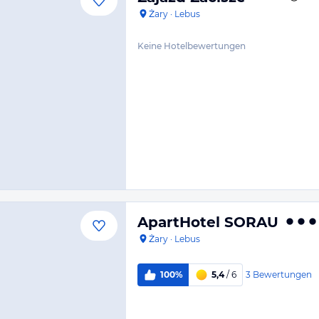
Żary
·
Lebus
Keine Hotelbewertungen
ApartHotel SORAU
Żary
·
Lebus
3
Bewertungen
100%
5,4
/ 6