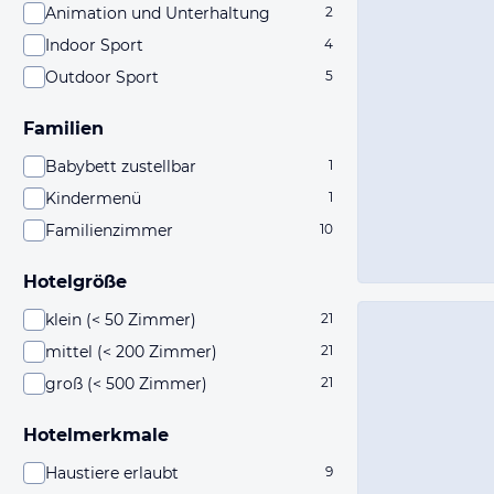
Animation und Unterhaltung
2
Indoor Sport
4
Outdoor Sport
5
Familien
Babybett zustellbar
1
Kindermenü
1
Familienzimmer
10
Hotelgröße
klein (< 50 Zimmer)
21
mittel (< 200 Zimmer)
21
groß (< 500 Zimmer)
21
Hotelmerkmale
Haustiere erlaubt
9