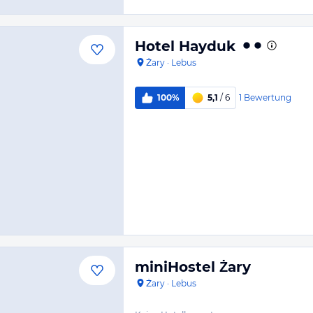
Hotel Hayduk
Żary
·
Lebus
1
Bewertung
100%
5,1
/ 6
miniHostel Żary
Żary
·
Lebus