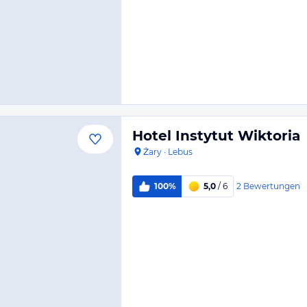
Hotel Instytut Wiktoria
Żary
·
Lebus
2
Bewertungen
100%
5,0
/ 6