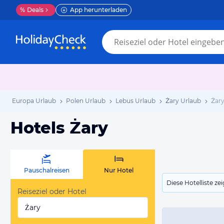
%
Deals
App herunterladen
Europa Urlaub
Polen Urlaub
Lebus Urlaub
Żary Urlaub
Żary
Hotels Żary
Pauschalreisen
Nur Hotel
Diese Hotelliste z
Reiseziel oder Hotel
Żary