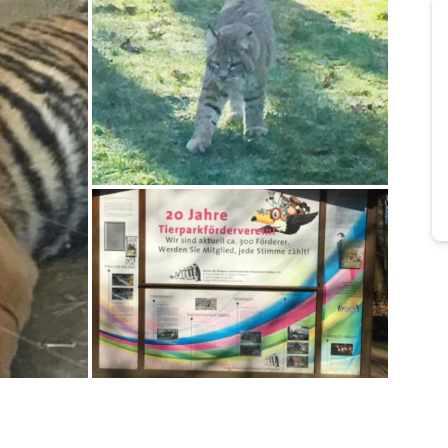
Bild melden
von Edgar
Bild melden
von Edgar