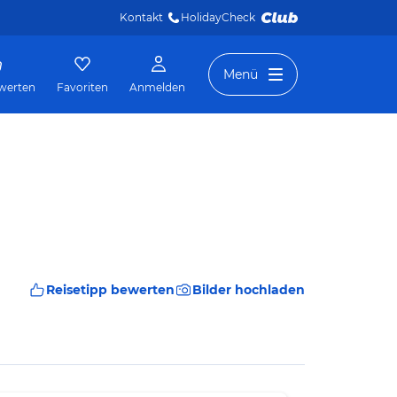
Kontakt
HolidayCheck 
Menü
werten
Favoriten
Anmelden
Reisetipp bewerten
Bilder hochladen