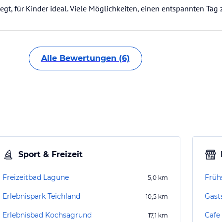
egt, für Kinder ideal. Viele Möglichkeiten, einen entspannten Tag 
Alle Bewertungen (6)
Sport & Freizeit
Freizeitbad Lagune
Früh
5,0
km
Erlebnispark Teichland
Gast
10,5
km
Erlebnisbad Kochsagrund
Cafe
17,1
km