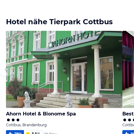
Hotel nähe Tierpark Cottbus
Ahorn Hotel & Bionome Spa
Best
Cottbus, Brandenburg
Cottb
78
%
3,3
/
6
9