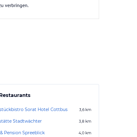
zu verbringen.
Restaurants
stückbistro Sorat Hotel Cottbus
3,6
km
stätte Stadtwächter
3,8
km
 & Pension Spreeblick
4,0
km