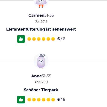
Carmen
51-55
Juli 2015
Elefantenfütterung ist sehenswert
6
/ 6
Anne
51-55
April 2013
Schöner Tierpark
6
/ 6