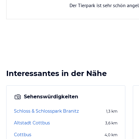
Der Tierpark ist sehr schön angel
Interessantes in der Nähe
Sehenswürdigkeiten
Schloss & Schlosspark Branitz
1,3
km
Altstadt Cottbus
3,6
km
Cottbus
4,0
km