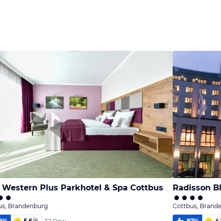
 Western Plus Parkhotel & Spa Cottbus
Radisson B
us, Brandenburg
Cottbus, Brand
9
%
5,6
/
6
87
%
4,