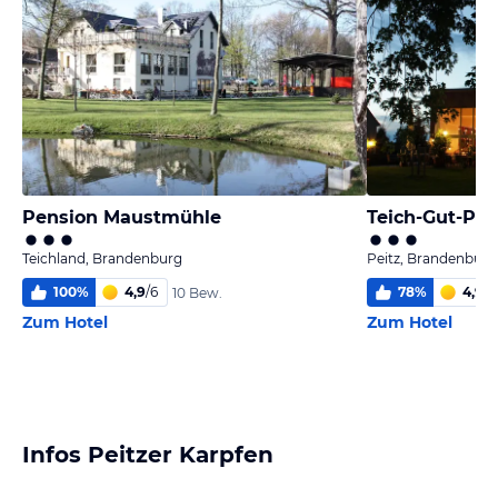
Pension Maustmühle
Teich-Gut-Pei
Teichland, Brandenburg
Peitz, Brandenburg
100
%
4,9
/
6
78
%
4,9
/
6
10 Bew.
Zum Hotel
Zum Hotel
Infos Peitzer Karpfen