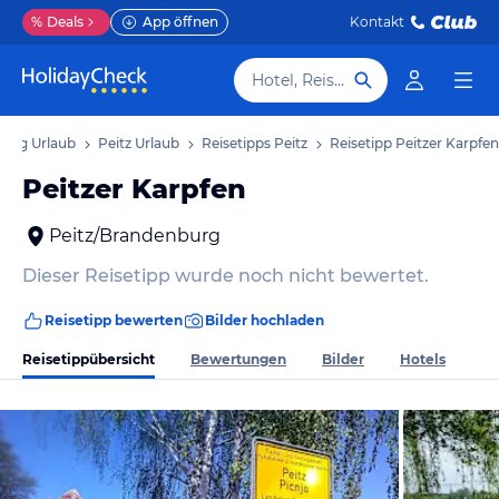
%
Deals
App öffnen
Kontakt
Hotel, Reiseziel
urg Urlaub
Peitz Urlaub
Reisetipps Peitz
Reisetipp Peitzer Karpfen
Peitzer Karpfen
Peitz/Brandenburg
Dieser Reisetipp wurde noch nicht bewertet.
Reisetipp bewerten
Bilder hochladen
Reisetippübersicht
Bewertungen
Bilder
Hotels