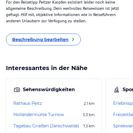
Für den Reisetipp Peitzer Karpfen existiert leider noch keine
allgemeine Beschreibung. Dein wertvolles Reisewissen ist jetzt
gefragt. Hilf mit, objektive Informationen wie in Reiseführern
anderen Urlaubern zur Verfügung zu stellen.
Beschreibung bearbeiten
Interessantes in der Nähe
Sehenswürdigkeiten
Spor
Rathaus Peitz
Erlebnisp
2,1
km
Holländermühle Turnow
Freizeitb
3,3
km
Tagebau Grießen (Jänschwalde)
Spreewal
7,3
km