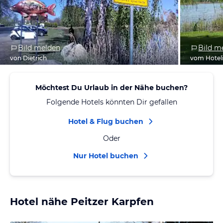
Bild melden
Bild m
von Dietrich
vom Hotel
Möchtest Du Urlaub in der Nähe buchen?
Folgende Hotels könnten Dir gefallen
Hotel & Flug buchen
Oder
Nur Hotel buchen
Hotel nähe Peitzer Karpfen