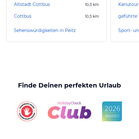
Altstadt Cottbus
Kanutour
10,3
km
Cottbus
10,5
km
Sehenswürdigkeiten in Peitz
Sport- un
Finde Deinen perfekten Urlaub