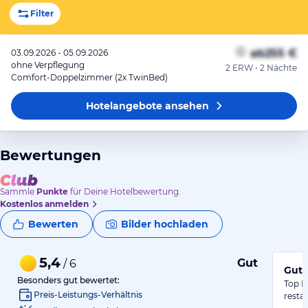
Filter
ab
255 €
03.09.2026 - 05.09.2026
ohne Verpflegung
2 ERW • 2 Nächte
Comfort-Doppelzimmer (2x TwinBed)
Hotelangebote
ansehen
Bewertungen
Sammle
Punkte
für Deine Hotelbewertung.
Kostenlos anmelden
Bewerten
Bilder hochladen
5,4
Gut
/ 6
Gute
Besonders gut bewertet:
Top L
Preis-Leistungs-Verhältnis
resta