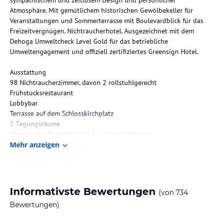
Atmosphäre. Mit gemütlichem historischen Gewölbekeller für
Veranstaltungen und Sommerterrasse mit Boulevardblick für das
Freizeitvergnügen. Nichtraucherhotel. Ausgezeichnet mit dem
Dehoga Umweltcheck Level Gold für das betriebliche
Umweltengagement und offiziell zertifiziertes Greensign Hotel.
Ausstattung
98 Nichtraucherzimmer, davon 2 rollstuhlgerecht
Frühstücksrestaurant
Lobbybar
Terrasse auf dem Schlosskirchplatz
2 Tagungsräume
Historischer Gewölbekeller für Veranstaltungen
Spielzimmer
Mehr anzeigen
Fitnessraum
Fahrräder
E-Bike Charging Station
Öffentliche Tiefgarage
Informativste Bewertungen
(von
734
Ladestationen Elektroautos
Bewertungen)
Die Lage des Hotels