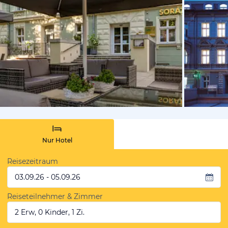
vom Hotelie
Nur Hotel
Reisezeitraum
03.09.26 - 05.09.26
Reiseteilnehmer & Zimmer
2 Erw, 0 Kinder, 1 Zi.