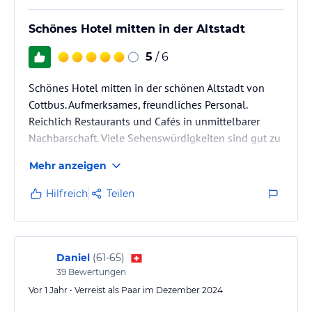
Spielzimmer
Schönes Hotel mitten in der Altstadt
Sonstige Einrichtungen und Services
5
/ 6
Wireless LAN kostenfrei
Rezeption 24 Stunden geöffnet
Schönes Hotel mitten in der schönen Altstadt von
Cottbus. Aufmerksames, freundliches Personal.
Hinweis:
Allgemeine und unverbindliche
Reichlich Restaurants und Cafés in unmittelbarer
Hoteliers-/Veranstalter-/Kataloginformationen. Alle Angaben
ohne Gewähr und ohne Prüfung durch HolidayCheck. Bitte
Nachbarschaft. Viele Sehenswürdigkeiten sind gut zu
lies vor der Buchung die verbindlichen
Angebotsdetails
des
Fuß erreichbar.
jeweiligen Veranstalters.
Mehr anzeigen
Hilfreich
Teilen
Daniel
(
61-65
)
39
Bewertungen
Vor 1 Jahr • Verreist als Paar im Dezember 2024