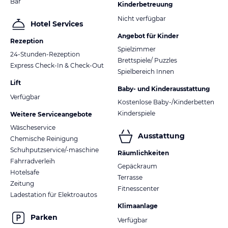
Bar
Kinderbetreuung
Nicht verfügbar
Hotel Services
Angebot für Kinder
Rezeption
Spielzimmer
24-Stunden-Rezeption
Brettspiele/ Puzzles
Express Check-In & Check-Out
Spielbereich Innen
Lift
Baby- und Kinderausstattung
Verfügbar
Kostenlose Baby-/Kinderbetten
Kinderspiele
Weitere Serviceangebote
Wäscheservice
Ausstattung
Chemische Reinigung
Schuhputzservice/-maschine
Räumlichkeiten
Fahrradverleih
Gepäckraum
Hotelsafe
Terrasse
Zeitung
Fitnesscenter
Ladestation für Elektroautos
Klimaanlage
Parken
Verfügbar