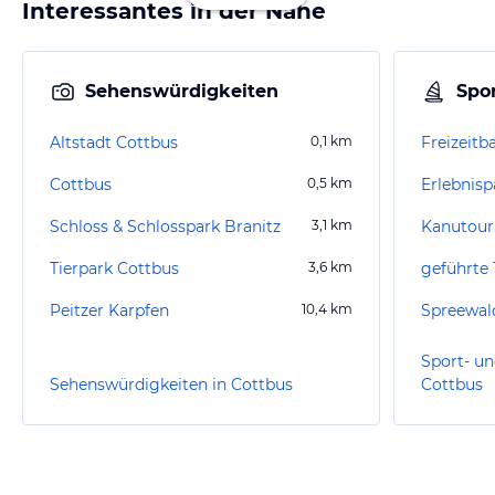
Interessantes in der Nähe
Sehenswürdigkeiten
Spor
Altstadt Cottbus
0,1
km
Freizeitb
Cottbus
0,5
km
Erlebnisp
Schloss & Schlosspark Branitz
3,1
km
Kanutour
Tierpark Cottbus
3,6
km
Peitzer Karpfen
10,4
km
Spreewal
Sport- un
Sehenswürdigkeiten in Cottbus
Cottbus