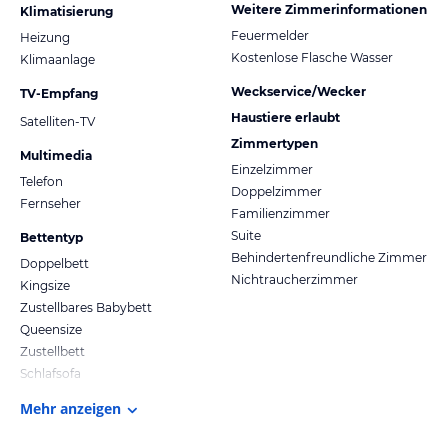
Weitere Zimmerinformationen
Klimatisierung
Feuermelder
Heizung
Kostenlose Flasche Wasser
Klimaanlage
Weckservice/Wecker
TV-Empfang
Haustiere erlaubt
Satelliten-TV
Zimmertypen
Multimedia
Einzelzimmer
Telefon
Doppelzimmer
Fernseher
Familienzimmer
Suite
Bettentyp
Behindertenfreundliche Zimmer
Doppelbett
Nichtraucherzimmer
Kingsize
Zustellbares Babybett
Queensize
Zustellbett
Schlafsofa
Mehr anzeigen