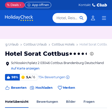
%
Deals
App öffnen
Kontakt
Hotel, Reiseziel
burg Urlaub
Cottbus Urlaub
Cottbus Hotels
Hotel Sorat Cottbus
Hotel Sorat Cottbus
Schlosskirchplatz 2 03046 Cottbus Brandenburg Deutschland
Auf Karte anzeigen
734
Bewertungen
98%
5,4
/ 6
Bewerten
Hochladen
Merken
Hotelübersicht
Bewertungen
Bilder
Fragen