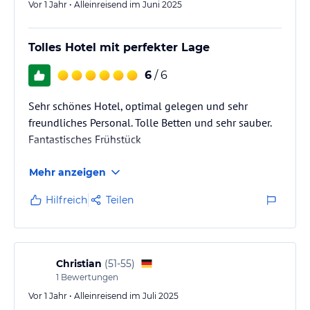
Vor 1 Jahr • Alleinreisend im Juni 2025
Minibar
Überraschung für Kinder
Frühstück bis 12 Jahre gratis
Tolles Hotel mit perfekter Lage
20 bis 27 qm
6
/ 6
2 Handicap Zimmer
Großzügig geschnitten
Sehr schönes Hotel, optimal gelegen und sehr
Kaffee- und Teeset
freundliches Personal. Tolle Betten und sehr sauber.
Minibar
Ruhige Gartenseite
Fantastisches Frühstück
Barrierefreies Bad
25 qm
Mehr anzeigen
Gastronomie im Hotel
Hilfreich
Teilen
Frühstücksrestaurant
Lobbybar
Terrasse
Christian
(
51-55
)
Sport und Unterhaltung
1
Bewertungen
Fahrradverleih
Vor 1 Jahr • Alleinreisend im Juli 2025
Fitnessraum