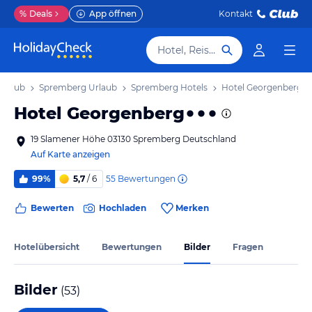
%
Deals
App öffnen
Kontakt
Hotel, Reiseziel
Urlaub
Spremberg Urlaub
Spremberg Hotels
Hotel Georgenberg
Hotel Georgenberg
19 Slamener Höhe 03130 Spremberg Deutschland
Auf Karte anzeigen
55
Bewertungen
99%
5,7
/ 6
Bewerten
Hochladen
Merken
Hotelübersicht
Bewertungen
Bilder
Fragen
Bilder
(
53
)