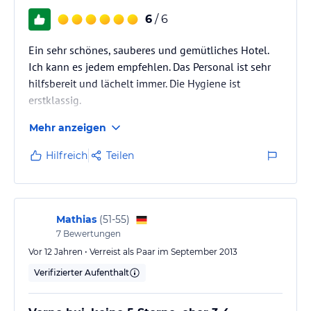
verfügt über 2 Schlafräume un 1 Wohnraum, 2 Badezimmer, das
eine Bad mit Hydromaasagedusche, Kitchentte, Essecke und
6
/ 6
Balkon
- Ausstattung der Studios, Apratments und Maisonetten
Ein sehr schönes, sauberes und gemütliches Hotel.
Direktwahltelefon, Sat-TV, Klimaanlage, Safe, Bad mit Duschkabine
Ich kann es jedem empfehlen. Das Personal ist sehr
und Badewanne, separate WC, Föhn und Musikanlage, Kitchenette
hilfsbereit und lächelt immer. Die Hygiene ist
erstklassig.
Gastronomie im Hotel
Mehr anzeigen
Restaurante und Bars
Lobby Bar
Hilfreich
Teilen
Restaurant "Atrium" - Frühstück - von 7.30 bis 10.30 Uhr
Sport und Unterhaltung
Mathias
(
51-55
)
Die Gäste des Hotels können folgende Leistungen benutzen:
7
Bewertungen
Spa-Zentrum - im Hotel Flamingo Grand
Vor 12 Jahren • Verreist als Paar im September 2013
Großer Swimmingpool im Außenbereich mit einer Fläche von
Verifizierter Aufenthalt
1200 qm und Splash-Park
Kinderbecken