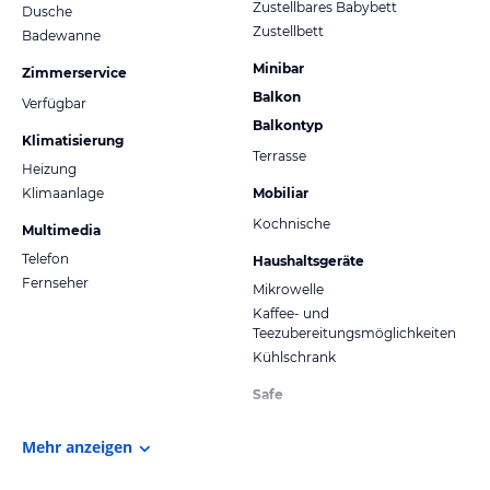
Zustellbares Babybett
Dusche
Zustellbett
Badewanne
Minibar
Zimmerservice
Balkon
Verfügbar
Balkontyp
Klimatisierung
Terrasse
Heizung
Klimaanlage
Mobiliar
Kochnische
Multimedia
Telefon
Haushaltsgeräte
Fernseher
Mikrowelle
Kaffee- und
Teezubereitungsmöglichkeiten
Kühlschrank
Safe
Mehr anzeigen