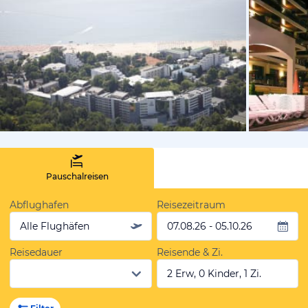
vom Hotelie
Pauschalreisen
Abflughafen
Reisezeitraum
Alle Flughäfen
07.08.26 - 05.10.26
Reisedauer
Reisende & Zi.
2 Erw, 0 Kinder, 1 Zi.