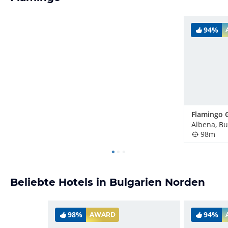
94%
Albena, Bu
98m
Beliebte Hotels in Bulgarien Norden
98%
94%
AWARD