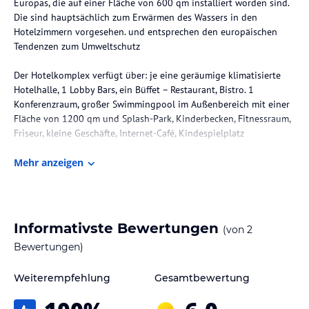
Europas, die auf einer Fläche von 600 qm installiert worden sind.
Die sind hauptsächlich zum Erwärmen des Wassers in den
Hotelzimmern vorgesehen. und entsprechen den europäischen
Tendenzen zum Umweltschutz
Der Hotelkomplex verfügt über: je eine geräumige klimatisierte
Hotelhalle, 1 Lobby Bars, ein Büffet – Restaurant, Bistro. 1
Konferenzraum, großer Swimmingpool im Außenbereich mit einer
Fläche von 1200 qm und Splash-Park, Kinderbecken, Fitnessraum,
Friseur, kleine Geschäfte, Internet-Café, Kindespielplatz
Die Lage des Hotels
Mehr anzeigen
Hotelkomplex "Flamingo & Flamingo Grand" liegt direkt im
Zentrum vom Ferienclub Albena, an der Schwarzmeerküste
Bulgariens, nur 150m vom Strand entfernt
Informativste Bewertungen
(von
2
Zimmer / Unterbringung im Hotel
Bewertungen)
Hotel Flamingo 4* verfügt über folgende Zimmer
- Doppelzimmer mit einer Fläche von 26 qm und Einzelzimmer mit
Weiterempfehlung
Gesamtbewertung
einer Fläche von 12 qm
- Ausstattung der Doppel- und Einzelzimmer