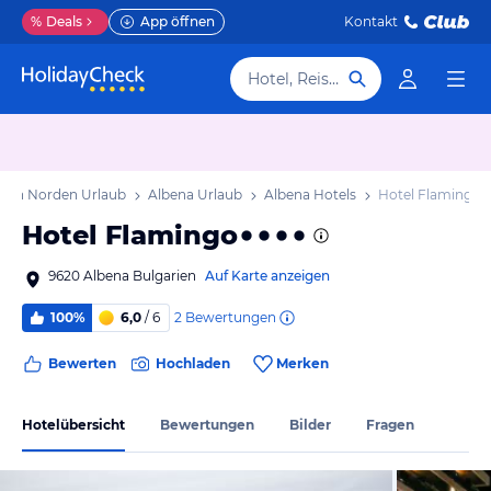
%
Deals
App öffnen
Kontakt
Hotel, Reiseziel
rien Norden Urlaub
Albena Urlaub
Albena Hotels
Hotel Flamingo
Hotel Flamingo
9620 Albena Bulgarien
Auf Karte anzeigen
2
Bewertungen
100%
6,0
/ 6
Bewerten
Hochladen
Merken
Hotelübersicht
Bewertungen
Bilder
Fragen