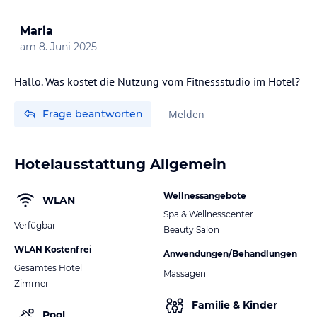
ohne Gewähr und ohne Prüfung durch HolidayCheck. Bitte
lies vor der Buchung die verbindlichen
Angebotsdetails
des
Maria
jeweiligen Veranstalters.
am
8. Juni 2025
Hallo. Was kostet die Nutzung vom Fitnessstudio im Hotel?
Frage beantworten
Melden
Hotelausstattung Allgemein
Wellnessangebote
WLAN
Spa & Wellnesscenter
Verfügbar
Beauty Salon
WLAN Kostenfrei
Anwendungen/Behandlungen
Gesamtes Hotel
Massagen
Zimmer
Familie & Kinder
Pool