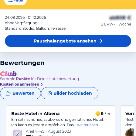
Filter
ab
808 €
24.09.2026 - 01.10.2026
ohne Verpflegung
2 ERW • 1 Woche
Standard Studio, Balkon, Terrasse
Pauschalangebote
ansehen
Bewertungen
Sammle
Punkte
für Deine Hotelbewertung.
Kostenlos anmelden
Bewerten
Bilder hochladen
Beste Hotel in Albena
6
/ 6
Vorn
Ein sehr schönes, sauberes und gemütliches Hotel.
Resta
Ich kann es jedem empfehlen. Das…
weiterlesen
den R
Anel
41-45
•
August 2023