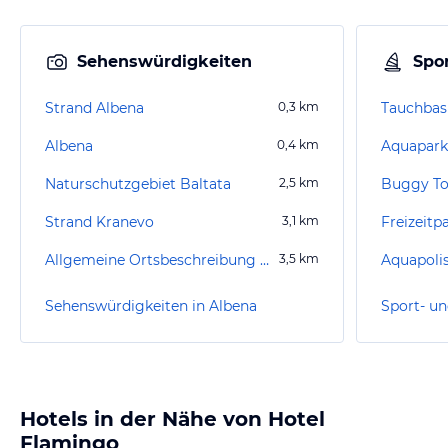
Sehenswürdigkeiten
Spor
Strand Albena
0,3
km
Tauchbas
Albena
0,4
km
Aquapar
Naturschutzgebiet Baltata
2,5
km
Buggy To
Strand Kranevo
3,1
km
Freizeitp
Allgemeine Ortsbeschreibung Kranevo
3,5
km
Aquapoli
Sehenswürdigkeiten in Albena
Sport- un
Hotels in der Nähe von Hotel
Flamingo