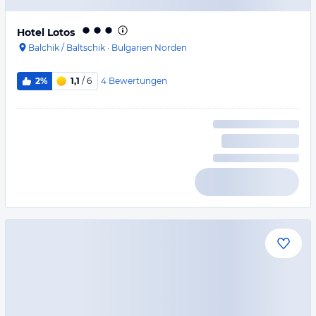
Hotel Lotos
Balchik / Baltschik
·
Bulgarien Norden
4
Bewertungen
2%
1,1
/ 6