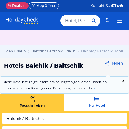
%
Deals
App öffnen
Kontakt
Hotel, Reiseziel
 Norden Urlaub
Balchik / Baltschik Urlaub
Balchik / Baltschik Hotels
Teilen
Hotels Balchik / Baltschik
Diese Hotelliste zeigt unsere am häufigsten gebuchten Hotels an.
Informationen zu Rankings und Bewertungen findest Du
hier
Pauschalreisen
Nur Hotel
Balchik / Baltschik