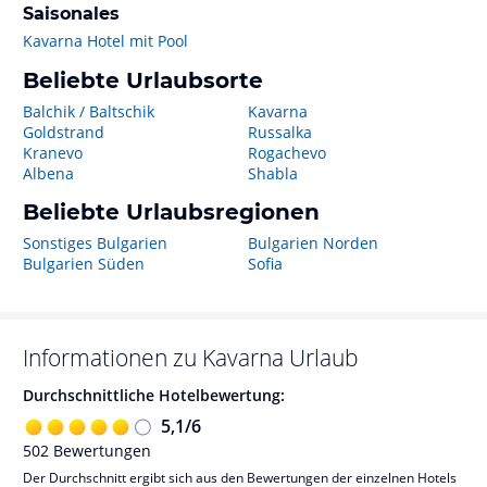
Saisonales
Kavarna Hotel mit Pool
Beliebte Urlaubsorte
Balchik / Baltschik
Kavarna
Goldstrand
Russalka
Kranevo
Rogachevo
Albena
Shabla
Beliebte Urlaubsregionen
Sonstiges Bulgarien
Bulgarien Norden
Bulgarien Süden
Sofia
Informationen zu
Kavarna
Urlaub
Durchschnittliche Hotelbewertung:
5,1
/
6
502
Bewertungen
Der Durchschnitt ergibt sich aus den Bewertungen der einzelnen Hotels