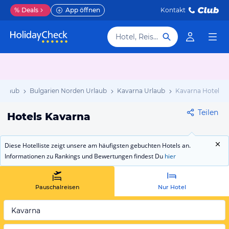
%
Deals
App öffnen
Kontakt
Hotel, Reiseziel
Urlaub
Bulgarien Norden Urlaub
Kavarna Urlaub
Kavarna Hotels
Teilen
Hotels Kavarna
Diese Hotelliste zeigt unsere am häufigsten gebuchten Hotels an.
Informationen zu Rankings und Bewertungen findest Du
hier
Pauschalreisen
Nur Hotel
Kavarna