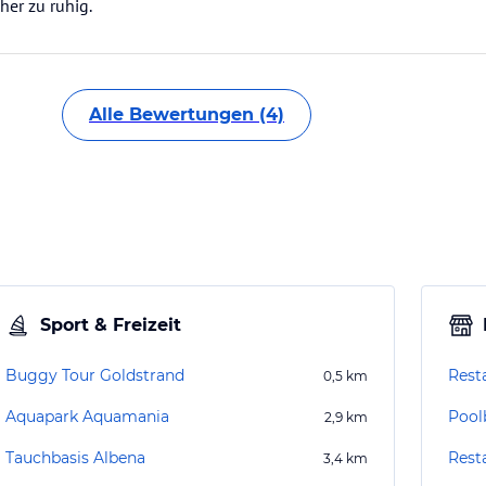
her zu ruhig.
Alle Bewertungen (4)
Sport & Freizeit
Buggy Tour Goldstrand
Rest
0,5
km
Aquapark Aquamania
Poolb
2,9
km
Tauchbasis Albena
Rest
3,4
km