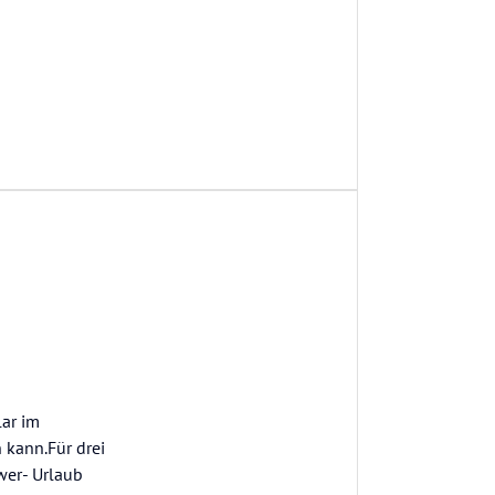
lar im
 kann.Für drei
wer- Urlaub