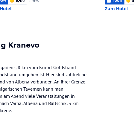
00
%
5,4
/
6
100
%
5
2 Bew.
Hotel
Zum Hotel
ng Kranevo
lgariens, 8 km vom Kurort Goldstrand
andstrand umgeben ist. Hier sind zahlreiche
and von Albena verbunden. An ihrer Grenze
 bulgarischen Tavernen kann man
en am Abend viele Veranstaltungen in
nach Varna, Albena und Baltschik. 3 km
krene.