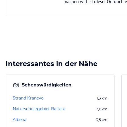
machen will ist dieser Ort doch e
Interessantes in der Nähe
Sehenswürdigkeiten
Strand Kranevo
1,3
km
Naturschutzgebiet Baltata
2,6
km
Albena
3,5
km