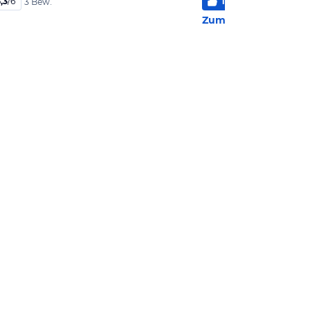
,3
/
6
100
%
5
/
6
3 Bew.
2 Bew
Zum Hotel