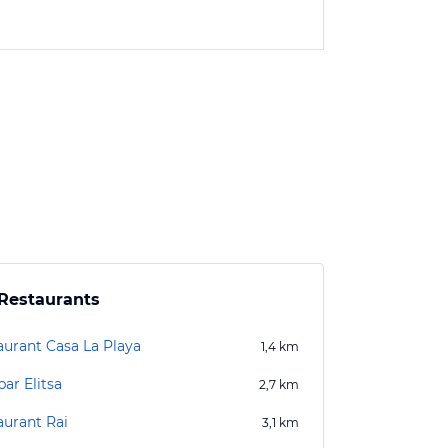
Restaurants
aurant Casa La Playa
1,4
km
ar Elitsa
2,7
km
aurant Rai
3,1
km