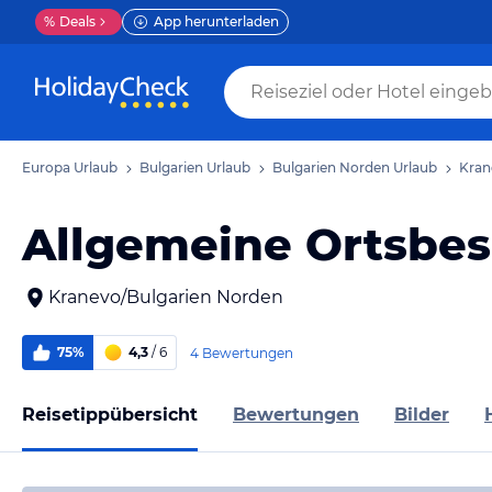
%
Deals
App herunterladen
Europa Urlaub
Bulgarien Urlaub
Bulgarien Norden Urlaub
Kran
Allgemeine Ortsbe
Kranevo/Bulgarien Norden
75%
4,3
/ 6
4 Bewertungen
Reisetippübersicht
Bewertungen
Bilder