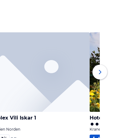
ex Vili Iskar 1
Hotel Kristel Park
rien Norden
Kranevo, Bulgarien Nord