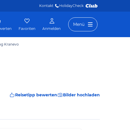
Kontakt
HolidayCheck 
Menü
werten
Favoriten
Anmelden
ng Kranevo
Reisetipp bewerten
Bilder hochladen