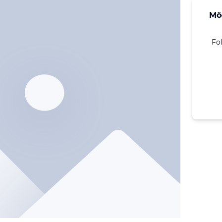
Mö
Fo