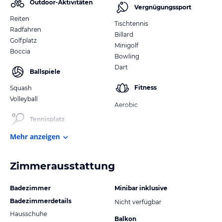
Outdoor-Aktivitäten
Vergnügungssport
Reiten
Tischtennis
Radfahren
Billard
Golfplatz
Minigolf
Boccia
Bowling
Dart
Ballspiele
Fitness
Squash
Volleyball
Aerobic
Tennisplatz
Mehr anzeigen
Zimmerausstattung
Badezimmer
Minibar inklusive
Badezimmerdetails
Nicht verfügbar
Hausschuhe
Balkon