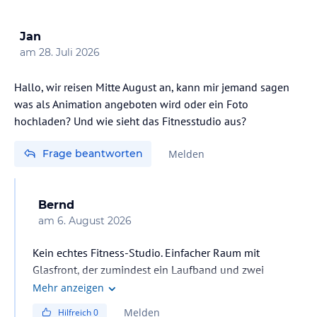
Jan
am
28. Juli 2026
Hallo, wir reisen Mitte August an, kann mir jemand sagen
was als Animation angeboten wird oder ein Foto
hochladen? Und wie sieht das Fitnesstudio aus?
Frage beantworten
Melden
Bernd
am
6. August 2026
Kein echtes Fitness-Studio. Einfacher Raum mit
Glasfront, der zumindest ein Laufband und zwei
Hometrainer beinhaltet. Plus zwei weitere Geräte. War
Mehr anzeigen
aber nicht selbst drin. Bin lieber draußen rumgelaufen.
Melden
Hilfreich
0