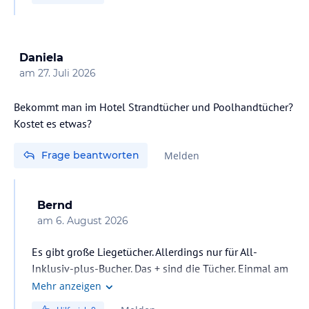
Zur Animation macht eine Truppe Gymastikübungen
zwei - dreimal am Tag. Dazu Nachmittags ein Dartturnier.
Für Kinder gibt es ebenfalls etwas.
Daniela
am
27. Juli 2026
Bekommt man im Hotel Strandtücher und Poolhandtücher?
Kostet es etwas?
Frage beantworten
Melden
Bernd
am
6. August 2026
Es gibt große Liegetücher. Allerdings nur für All-
Inklusiv-plus-Bucher. Das + sind die Tücher. Einmal am
Tag direkt beim Pool zu wechseln.
Mehr anzeigen