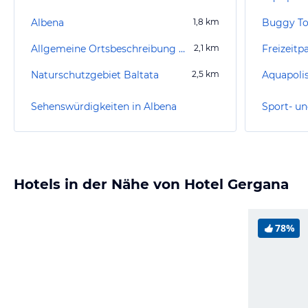
Albena
1,8
km
Buggy To
Allgemeine Ortsbeschreibung Kranevo
2,1
km
Freizeitp
Naturschutzgebiet Baltata
2,5
km
Aquapoli
Sehenswürdigkeiten in Albena
Sport- un
Hotels in der Nähe von Hotel Gergana
78%