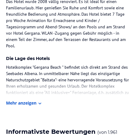
Das Hotel wurde 2008 vällig renoviert. Es ist ideal für einen
Familienurlaub. Hier genießen Sie Ruhe und Komfort sowie eine
freundliche Bedienung und Atmosphäre. Das Hotel bietet 7 Tage
pro Woche Animation für Erwachsene und Kinder /
Tagesürogramm und Abend-Shows/ an den Pools und am Strand
vor Hotel Gergana. WLAN -Zugang gegen Gebühr möglich - in
einem Teil der Zimmer, auf den Terrassen der Restaurants und am
Pool.
Die Lage des Hotels
Hotelkomplex "Gergana Beach " befindet sich direkt am Strand des
Seebades Albena. In unmittelbarer Nähe liegt das einzigartige
Naturschutzgebiet “Baltata”- eine hervorragende Vorasusetzung für
Ihren erholsamen und gesunden Urlaub. Der Hotelkomplex
funktioniert als eine “All inklusive+” Ferienanlage, d.h. zusätzlich zu
den Standard - All inklusive Leistungen werden noch 2 Ligen und
Mehr anzeigen
1 Sonnenschirm pro Zimmer am Strand vor dem Hotel
angeboten.Am Pool bekomm man 2 Liegen u. 1 Sonnenschirm pro
Zimmer. angeboten. Das Hotel verfügt über ein Restaurant, einen
Swimmingpool, mit einem integrierten Kinderpool und
Wasserattraktionen
Informativste Bewertungen
(von
1.961