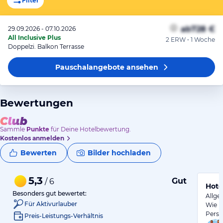
Filter
ab
728 €
29.09.2026 - 07.10.2026
All Inclusive Plus
2 ERW • 1 Woche
Doppelzi. Balkon Terrasse
Pauschalangebote
ansehen
Bewertungen
Sammle
Punkte
für Deine Hotelbewertung.
Kostenlos anmelden
Bewerten
Bilder hochladen
5,3
Gut
/ 6
Hote
Besonders gut bewertet:
Allge
Für Aktivurlauber
Wie i
Perso
Preis-Leistungs-Verhältnis