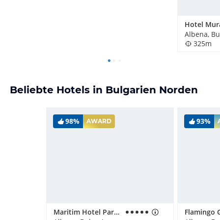
Hotel Mur
Albena, Bu
325m
Beliebte Hotels in Bulgarien Norden
98%
93%
AWARD
Maritim Hotel Paradise Blue Albena