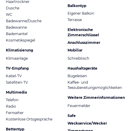
Haartrockner
Balkontyp
Dusche
Eigener Balkon
WC
Terrasse
Badewanne/Dusche
Badewanne
Elektronische
Bademantel
Zimmerschlüssel
Kosmetikspiegel
Anschlusszimmer
Klimatisierung
Mobiliar
Klimaanlage
Schreibtisch
TV-Empfang
Haushaltsgeräte
Kabel-TV
Bügeleisen
Satelliten-TV
Kaffee- und
Teezubereitungsmöglichkeiten
Multimedia
Weitere Zimmerinformationen
Telefon
Feuermelder
Radio
Fernseher
Safe
Kostenlose Ortsgespräche
Weckservice/Wecker
Bettentyp
Zimmertypen