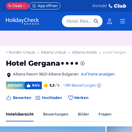
%
Deals
App öffnen
Kontakt
Hotel, Reiseziel
arien Norden Urlaub
Albena Urlaub
Albena Hotels
Hotel Gergana
Hotel Gergana
Albena Resort 9620 Albena Bulgarien
Auf Karte anzeigen
1.961
Bewertungen
AWARD
94%
5,3
/ 6
Bewerten
Hochladen
Merken
Hotelübersicht
Bewertungen
Bilder
Fragen