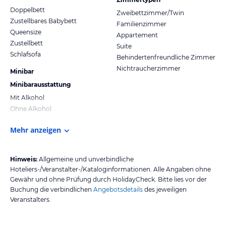
Doppelbett
Zweibettzimmer/Twin
Zustellbares Babybett
Familienzimmer
Queensize
Appartement
Zustellbett
Suite
Schlafsofa
Behindertenfreundliche Zimmer
Nichtraucherzimmer
Minibar
Minibarausstattung
Mit Alkohol
Ohne Alkohol
Mehr anzeigen
Hinweis:
Allgemeine und unverbindliche
Hoteliers-/Veranstalter-/Kataloginformationen. Alle Angaben ohne
Gewähr und ohne Prüfung durch HolidayCheck. Bitte lies vor der
Buchung die verbindlichen
Angebotsdetails
des jeweiligen
Veranstalters.