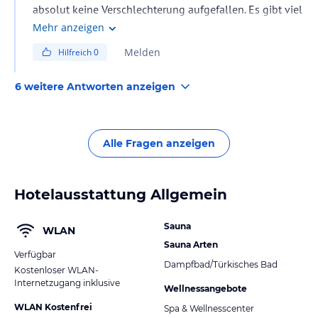
absolut keine Verschlechterung aufgefallen. Es gibt viel
Auswahl, wer da nichts findet, der sollte halt 5 Sterne
Mehr anzeigen
buchen.
Melden
Hilfreich
0
6 weitere Antworten anzeigen
Alle Fragen anzeigen
Hotelausstattung Allgemein
Sauna
WLAN
Sauna Arten
Verfügbar
Dampfbad/Türkisches Bad
Kostenloser WLAN-
Internetzugang inklusive
Wellnessangebote
WLAN Kostenfrei
Spa & Wellnesscenter