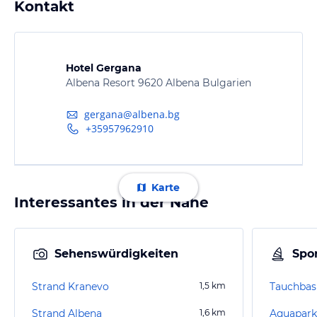
Kontakt
Hotel Gergana
Albena Resort 9620 Albena Bulgarien
gergana@albena.bg
+35957962910
Karte
Interessantes in der Nähe
Sehenswürdigkeiten
Spor
Strand Kranevo
1,5
km
Tauchbas
Strand Albena
1,6
km
Aquapar