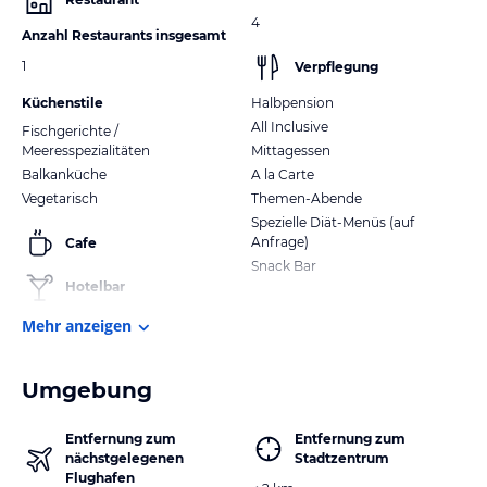
4
Anzahl Restaurants insgesamt
1
Verpflegung
Küchenstile
Halbpension
All Inclusive
Fischgerichte /
Meeresspezialitäten
Mittagessen
Balkanküche
A la Carte
Vegetarisch
Themen-Abende
Spezielle Diät-Menüs (auf
Anfrage)
Cafe
Snack Bar
Hotelbar
Mehr anzeigen
Umgebung
Entfernung zum
Entfernung zum
nächstgelegenen
Stadtzentrum
Flughafen