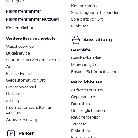
Verfügbar
Kinder Menüs
Flughafentransfer
Sportangebote für Kinder
Flughafentransfer Nutzung
Spielplatz vor Ort
Minidisco
Kostenpflichtig
Weitere Serviceangebote
Ausstattung
Wäscheservice
Geschäfte
Bügelservice
Geschenkeladen
Schuhputzservice/-maschine
Minimarkt/Kiosk
Arzt
Friseur-/Schönheitssalon
Fahrradverleih
Geldautomat vor Ort
Räumlichkeiten
Devisenwechsel
Aufenthaltsraum
Hotelsafe
Gepäckraum
Zeitung
Bibliothek
Informationsschalter für
Grillmöglichkeiten
Ausflüge
Raucherbereich
Autovermietung
Terrasse
Diskothek
Parken
Fitnesscenter