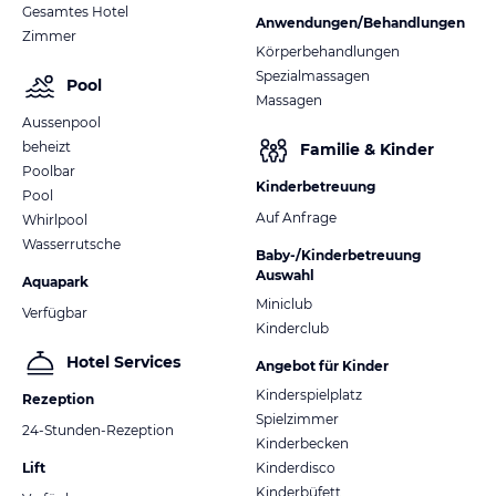
Gesamtes Hotel
Anwendungen/Behandlungen
Zimmer
Körperbehandlungen
Spezialmassagen
Pool
Massagen
Aussenpool
beheizt
Familie & Kinder
Poolbar
Kinderbetreuung
Pool
Auf Anfrage
Whirlpool
Wasserrutsche
Baby-/Kinderbetreuung
Auswahl
Aquapark
Miniclub
Verfügbar
Kinderclub
Hotel Services
Angebot für Kinder
Kinderspielplatz
Rezeption
Spielzimmer
24-Stunden-Rezeption
Kinderbecken
Lift
Kinderdisco
Kinderbüfett