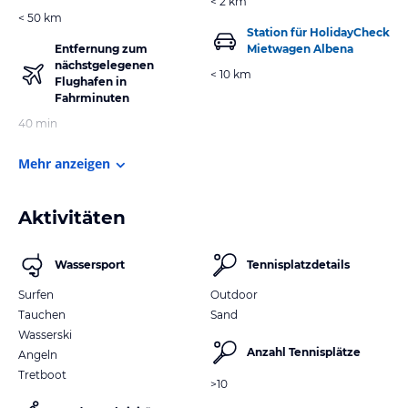
< 2 km
< 50 km
Station für HolidayCheck
Entfernung zum
Mietwagen Albena
nächstgelegenen
< 10 km
Flughafen in
Fahrminuten
40 min
Mehr anzeigen
Aktivitäten
Wassersport
Tennisplatzdetails
Surfen
Outdoor
Tauchen
Sand
Wasserski
Anzahl Tennisplätze
Angeln
Tretboot
>10