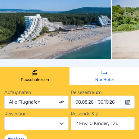
vom Hotelie
Pauschalreisen
Nur Hotel
Abflughafen
Reisezeitraum
Alle Flughäfen
08.08.26 - 06.10.26
Reisedauer
Reisende & Zi.
2 Erw, 0 Kinder, 1 Zi.