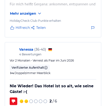
Für mich heißt Gergana: ankommen, entspannen und
die Gastfreundschaft, die einem immer auf 's Neue
Mehr anzeigen
entgegen gebracht wird, genießen.
Hier fühlt sich der Gast spürbar willkommen.
HolidayCheck Club-Punkte erhalten
Hilfreich
Teilen
Vanessa
(
36-40
)
4
Bewertungen
Vor 2 Monaten • Verreist als Paar im Juni 2026
Verifizierter Aufenthalt
Doppelzimmer Meerblick
Nie Wieder! Das Hotel ist so alt, wie seine
Gäste! :-(
2
/ 6