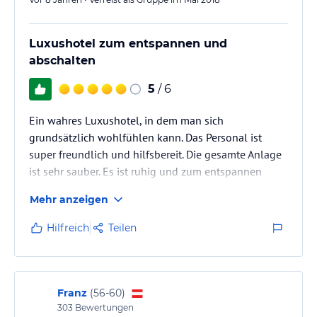
Angaben ohne Gewähr. Bitte lies vor der Buchung die
verbindlichen
Angebotsdetails
des jeweiligen Veranstalters.
Luxushotel zum entspannen und
abschalten
5
/ 6
Ein wahres Luxushotel, in dem man sich
grundsätzlich wohlfühlen kann. Das Personal ist
super freundlich und hilfsbereit. Die gesamte Anlage
ist sehr sauber. Es ist ruhig und zum entspannen
hervorragend geeignet.
Mehr anzeigen
Alles in allem können wir das Hotel empfehlen.
Hilfreich
Teilen
Franz
(
56-60
)
303
Bewertungen