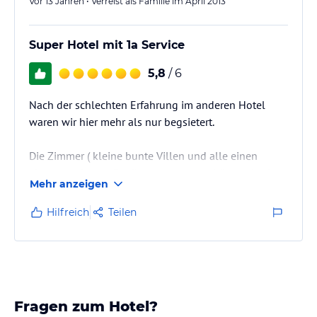
Vor 13 Jahren • Verreist als Familie im April 2013
Super Hotel mit 1a Service
5,8
/ 6
Nach der schlechten Erfahrung im anderen Hotel
waren wir hier mehr als nur begsietert.
Die Zimmer ( kleine bunte Villen und alle einen
eigenen privaten Pool) waren super schön und sehr
Mehr anzeigen
modern eingerichtet.
Die Sauberkeit unschlagbar.
Hilfreich
Teilen
Hier wird alles getan damit es einem gut geht.
Ein tolles Hotel mit einem einfach nur Traumhaften
Strand..
Fragen zum Hotel?