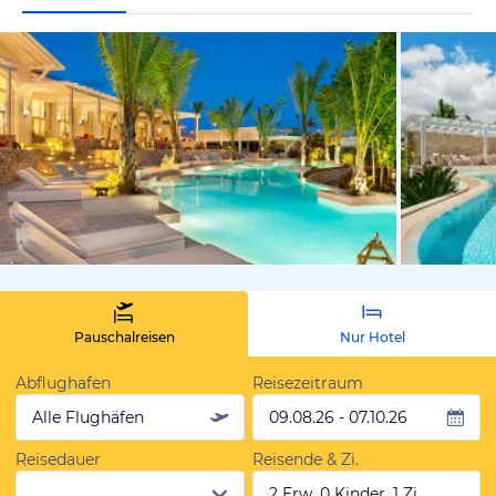
von Julian
Pauschalreisen
Nur Hotel
Abflughafen
Reisezeitraum
Alle Flughäfen
09.08.26 - 07.10.26
Reisedauer
Reisende & Zi.
2 Erw, 0 Kinder, 1 Zi.