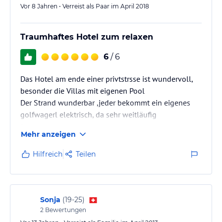
Vor 8 Jahren • Verreist als Paar im April 2018
Traumhaftes Hotel zum relaxen
6
/ 6
Das Hotel am ende einer privtstrsse ist wundervoll,
besonder die Villas mit eigenen Pool
Der Strand wunderbar ,jeder bekommt ein eigenes
golfwagerl elektrisch, da sehr weitläufig
Das gourmetrestaurant unter italienischer Leitung
Mehr anzeigen
wunderbar
Ein traumhafter Golfplatz gehört dazu
Hilfreich
Teilen
Sonja
(
19-25
)
2
Bewertungen