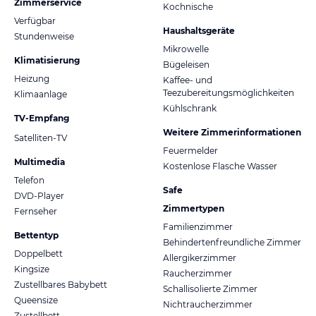
Zimmerservice
Kochnische
Verfügbar
Haushaltsgeräte
Stundenweise
Mikrowelle
Klimatisierung
Bügeleisen
Heizung
Kaffee- und
Teezubereitungsmöglichkeiten
Klimaanlage
Kühlschrank
TV-Empfang
Weitere Zimmerinformationen
Satelliten-TV
Feuermelder
Multimedia
Kostenlose Flasche Wasser
Telefon
Safe
DVD-Player
Zimmertypen
Fernseher
Familienzimmer
Bettentyp
Behindertenfreundliche Zimmer
Doppelbett
Allergikerzimmer
Kingsize
Raucherzimmer
Zustellbares Babybett
Schallisolierte Zimmer
Queensize
Nichtraucherzimmer
Zustellbett