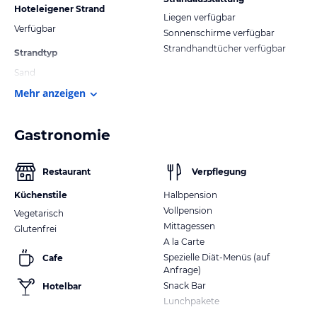
Hoteleigener Strand
Liegen verfügbar
Verfügbar
Sonnenschirme verfügbar
Strandhandtücher verfügbar
Strandtyp
Sand
Mehr anzeigen
Gastronomie
Restaurant
Verpflegung
Küchenstile
Halbpension
Vollpension
Vegetarisch
Mittagessen
Glutenfrei
A la Carte
Spezielle Diät-Menüs (auf
Cafe
Anfrage)
Snack Bar
Hotelbar
Lunchpakete