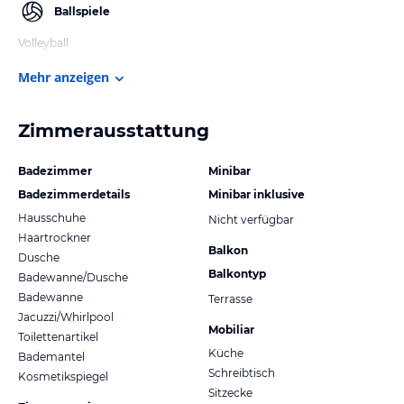
Ballspiele
Volleyball
Mehr anzeigen
Zimmerausstattung
Badezimmer
Minibar
Badezimmerdetails
Minibar inklusive
Hausschuhe
Nicht verfügbar
Haartrockner
Balkon
Dusche
Balkontyp
Badewanne/Dusche
Badewanne
Terrasse
Jacuzzi/Whirlpool
Mobiliar
Toilettenartikel
Küche
Bademantel
Schreibtisch
Kosmetikspiegel
Sitzecke