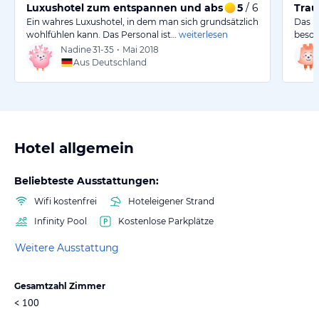
Luxushotel zum entspannen und abschalten
5
/ 6
Trau
Ein wahres Luxushotel, in dem man sich grundsätzlich
Das H
wohlfühlen kann. Das Personal ist…
weiterlesen
beson
Nadine
31-35
•
Mai 2018
Aus Deutschland
Hotel allgemein
Beliebteste Ausstattungen:
Wifi kostenfrei
Hoteleigener Strand
Infinity Pool
Kostenlose Parkplätze
Weitere Ausstattung
Gesamtzahl Zimmer
< 100