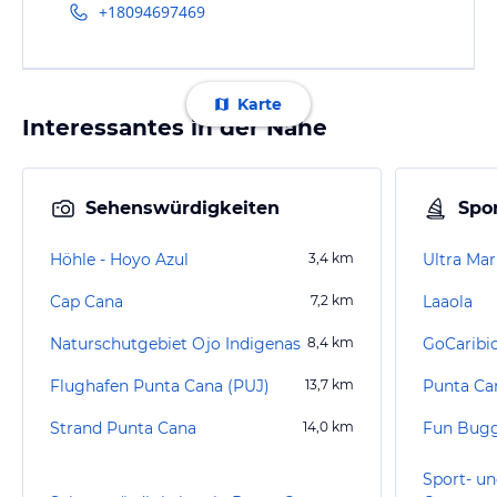
+18094697469
Karte
Interessantes in der Nähe
Sehenswürdigkeiten
Spor
Höhle - Hoyo Azul
3,4
km
Ultra Mar
Cap Cana
7,2
km
Laaola
Naturschutgebiet Ojo Indigenas
8,4
km
GoCaribi
Flughafen Punta Cana (PUJ)
13,7
km
Strand Punta Cana
14,0
km
Fun Bug
Sport- un