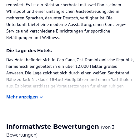
renoviert. Es ist ein Nichtraucherhotel mit zwei Pools, einem
Whirlpool und einer umfangreichen Gästebetreuung, die in
mehreren Sprachen, darunter Deutsch, verfügbar ist. Die
Unterkunft bietet eine moderne Ausstattung, einen Concierge-
Service und verschiedene Einrichtungen für sportliche
Betätigungen und Wellness.
Die Lage des Hotels
Das Hotel befindet sich in Cap Cana, Ost-Dominikanische Republik,
harmonisch eingebettet in ein über 12.000 Hektar großes
Anwesen. Die Lage zeichnet sich durch einen weißen Sandstrand,
Nähe zu Jack Nicklaus’ 18-Loch-Golfplätzen und einem Yachthafen
aus. Es bietet erstklassige Voraussetzungen für einen ruhigen
Urlaub inmitten der Natur.
Mehr anzeigen
Zimmer / Unterbringung im Hotel
Die Zimmer sind Nichtraucherzimmer und variieren in Größe,
einschließlich Luxury Pool Juniorsuiten und Mehrzimmer-Suiten.
Informativste Bewertungen
(von
3
Sie bieten Annehmlichkeiten wie Klimaanlage, kostenloses WLAN,
Fernseher, luxuriöse Badezimmer mit Whirlpool und teilweise
Bewertungen)