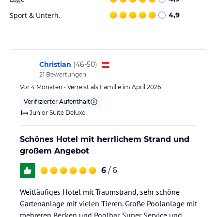
Hinweis:
Allgemeine und unverbindliche
Sport & Unterh.
4,9
Hoteliers-/Veranstalter-/Kataloginformationen. Alle Angaben
ohne Gewähr und ohne Prüfung durch HolidayCheck. Bitte
lies vor der Buchung die verbindlichen
Angebotsdetails
des
jeweiligen Veranstalters.
Christian
(
46-50
)
21
Bewertungen
Vor 4 Monaten • Verreist als Familie im April 2026
Verifizierter Aufenthalt
Junior Suite Deluxe
Schönes Hotel mit herrlichem Strand und
großem Angebot
6
/ 6
Weitläufiges Hotel mit Traumstrand, sehr schöne
Gartenanlage mit vielen Tieren. Große Poolanlage mit
mehreren Becken und Poolbar. Super Service und