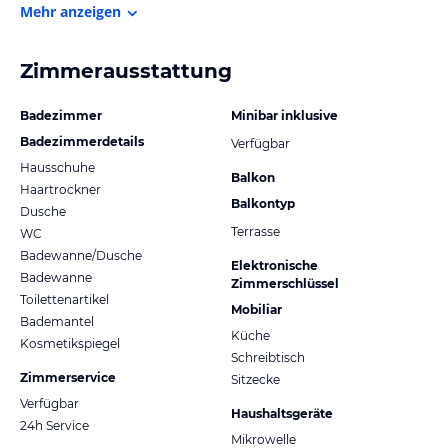
Mehr anzeigen
Zimmerausstattung
Badezimmer
Minibar inklusive
Badezimmerdetails
Verfügbar
Hausschuhe
Balkon
Haartrockner
Balkontyp
Dusche
Terrasse
WC
Badewanne/Dusche
Elektronische
Badewanne
Zimmerschlüssel
Toilettenartikel
Mobiliar
Bademantel
Küche
Kosmetikspiegel
Schreibtisch
Zimmerservice
Sitzecke
Verfügbar
Haushaltsgeräte
24h Service
Mikrowelle