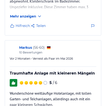
abgewohnt. Kleiderschrank im Badezimmer.
Ungeziefer inklusive. Diese Zimmer haben max. 3
Sterne verdient.
Mehr anzeigen
Nach dem kostenpflichtigen Upgrate dagegen sehr
schönes, helles und neues Zimmer bekommen.
Hilfreich
Teilen
Markus
(
56-60
)
10
Bewertungen
Vor 2 Monaten • Verreist als Paar im Mai 2026
Traumhafte Anlage mit kleineren Mängeln
5
/ 6
Wunderschöne weitläufige Hotelanlage, mit tollen
Garten- und Teichanlagen, allerdings auch mit ein
paar kleineren Schwächen.