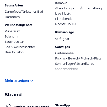
Karaoke
Sauna Arten
Abendprogramm/-unterhaltung
Dampfbad/Türkisches Bad
Live-Musik
Hammam
Filmabende
Nachtclub/ DJ
Wellnessangebote
Ruheraum
Klimaanlage
Solarium
Verfügbar
Tauchbecken
Spa & Wellnesscenter
Sonstiges
Beauty Salon
Gartenmöbel
Picknick Bereich/ Picknick-Platz
Sonnenliegen/ Strandkörbe
Sonnenschirme
Mehr anzeigen
Strand
Strandtyp
Entfernung zum Strand