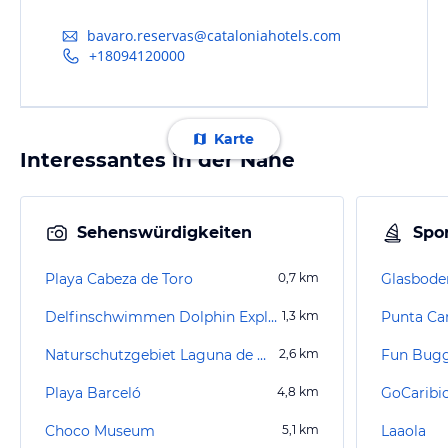
bavaro.reservas@cataloniahotels.com
+18094120000
Karte
Interessantes in der Nähe
Sehenswürdigkeiten
Spor
Playa Cabeza de Toro
0,7
km
Delfinschwimmen Dolphin Explorer Bavaro
1,3
km
Naturschutzgebiet Laguna de Bávaro
2,6
km
Fun Bug
Playa Barceló
4,8
km
GoCaribi
Choco Museum
5,1
km
Laaola