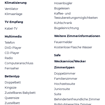
Klimatisierung
Hosenbügler
Bügeleisen
Ventilator
Kaffee- und
Klimaanlage
Teezubereitungsmöglichkeiten
TV-Empfang
Kühlschrank
Bügeleinrichtung
Kabel-TV
Weitere Zimmerinformationen
Multimedia
Feuermelder
Telefon
Kostenlose Flasche Wasser
DVD-Player
CD-Player
Safe
Radio
Weckservice/Wecker
Computeranschluss
Zimmertypen
Fernseher
Doppelzimmer
Bettentyp
Familienzimmer
Doppelbett
Hochzeitssuite
Kingsize
Juniorsuite
Zustellbares Babybett
Suite
Queensize
Behindertenfreundliche Zimmer
Zustellbett
Rollstuhlgerechte Zimmer