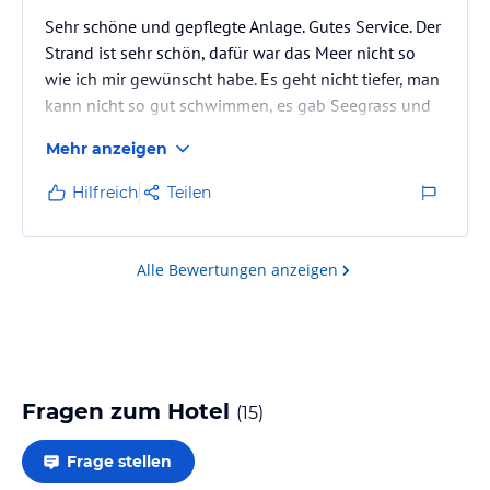
Sehr schöne und gepflegte Anlage. Gutes Service. Der
Strand ist sehr schön, dafür war das Meer nicht so
wie ich mir gewünscht habe. Es geht nicht tiefer, man
kann nicht so gut schwimmen, es gab Seegrass und
in einigen Abschnitten etwas steinig. Das
Mehr anzeigen
Entertainment war gut, aber was uns gefehlt hat, war
das Kinderdisko, das für jeden Abend um 20 Uhr
Hilfreich
Teilen
angekündigt war, aber nicht stattgefunden hat.
Alle Bewertungen anzeigen
Fragen zum Hotel
(
15
)
Frage stellen