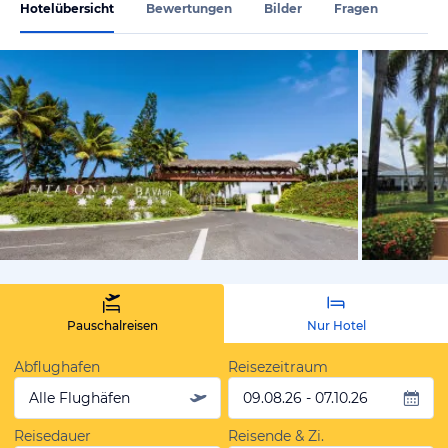
Hotelübersicht
Bewertungen
Bilder
Fragen
vom Hoteli
Pauschalreisen
Nur Hotel
Abflughafen
Reisezeitraum
Alle Flughäfen
09.08.26 - 07.10.26
Reisedauer
Reisende & Zi.