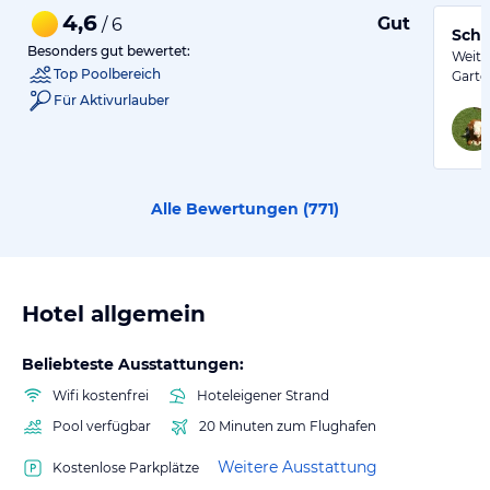
4,6
Gut
/ 6
Schö
Besonders gut bewertet:
Weitl
Top Poolbereich
Garte
Für Aktivurlauber
Alle Bewertungen (
771
)
Hotel allgemein
Beliebteste Ausstattungen:
Wifi kostenfrei
Hoteleigener Strand
Pool verfügbar
20 Minuten zum Flughafen
Weitere Ausstattung
Kostenlose Parkplätze