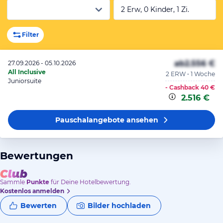
2 Erw, 0 Kinder, 1 Zi.
Filter
ab
2.556 €
27.09.2026 - 05.10.2026
All Inclusive
2 ERW • 1 Woche
Juniorsuite
- Cashback
40 €
2.516 €
Pauschalangebote
ansehen
Bewertungen
Sammle
Punkte
für Deine Hotelbewertung.
Kostenlos anmelden
Bewerten
Bilder hochladen