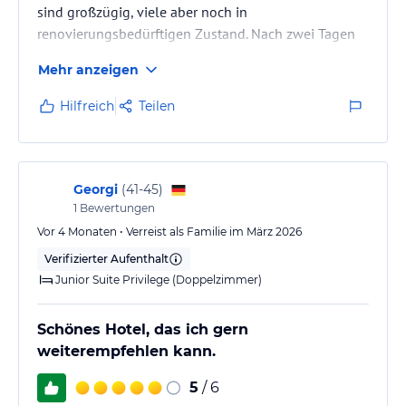
sind großzügig, viele aber noch in
renovierungsbedürftigen Zustand. Nach zwei Tagen
konnten wir in ein renoviertes Zimmer wechseln, das
Mehr anzeigen
war wirklich top. Leider klappt es mit der
Warmwasserversorgung in den Duschen nicht immer.
Hilfreich
Teilen
Auch die Motivation des Personals lässt teilweise zu
wünschen übrig, von muffelig bis absolut top ist
alles dabei. Aber bereits ein paar freundliche Worte in
Spanisch können einem Türe und…
Georgi
(
41-45
)
1
Bewertungen
Vor 4 Monaten • Verreist als Familie im März 2026
Verifizierter Aufenthalt
Junior Suite Privilege (Doppelzimmer)
Schönes Hotel, das ich gern
weiterempfehlen kann.
5
/ 6