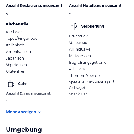
Anzahl Restaurants insgesamt
Anzahl Hotelbars insgesamt
5
9
Küchenstile
Verpflegung
Karibisch
Frühstück
Tapas/Fingerfood
Vollpension
Italienisch
All Inclusive
Amerikanisch
Mittagessen
Japanisch
Begrüßungsgetränk
Vegetarisch
A la Carte
Glutenfrei
Themen-Abende
Spezielle Diät-Menüs (auf
Cafe
Anfrage)
Anzahl Cafes insgesamt
Snack Bar
1
Mehr anzeigen
Umgebung