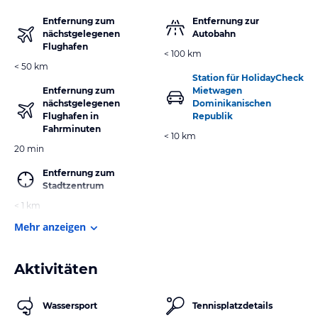
Entfernung zum
Entfernung zur
nächstgelegenen
Autobahn
Flughafen
< 100 km
< 50 km
Station für HolidayCheck
Entfernung zum
Mietwagen
nächstgelegenen
Dominikanischen
Flughafen in
Republik
Fahrminuten
< 10 km
20 min
Entfernung zum
Stadtzentrum
< 1 km
Mehr anzeigen
Aktivitäten
Wassersport
Tennisplatzdetails