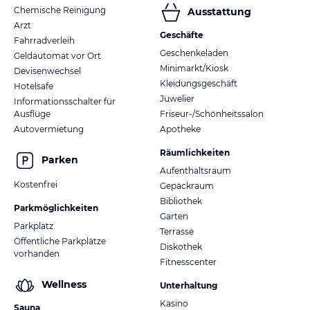
Chemische Reinigung
Ausstattung
Arzt
Geschäfte
Fahrradverleih
Geschenkeladen
Geldautomat vor Ort
Minimarkt/Kiosk
Devisenwechsel
Kleidungsgeschäft
Hotelsafe
Juwelier
Informationsschalter für
Ausflüge
Friseur-/Schönheitssalon
Autovermietung
Apotheke
Räumlichkeiten
Parken
Aufenthaltsraum
Kostenfrei
Gepäckraum
Bibliothek
Parkmöglichkeiten
Garten
Parkplatz
Terrasse
Öffentliche Parkplätze
Diskothek
vorhanden
Fitnesscenter
Wellness
Unterhaltung
Kasino
Sauna