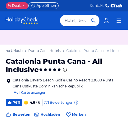
%
Deals
App öffnen
Kontakt
Hotel, Reiseziel
 Cana Urlaub
Punta Cana Hotels
Catalonia Punta Cana - All Inclusive
Catalonia Punta Cana - All
Inclusive
Catalonia Bavaro Beach, Golf & Casino Resort 23000 Punta
Cana Ostküste Dominikanische Republik
Auf Karte anzeigen
771
Bewertungen
76%
4,6
/ 6
Bewerten
Hochladen
Merken