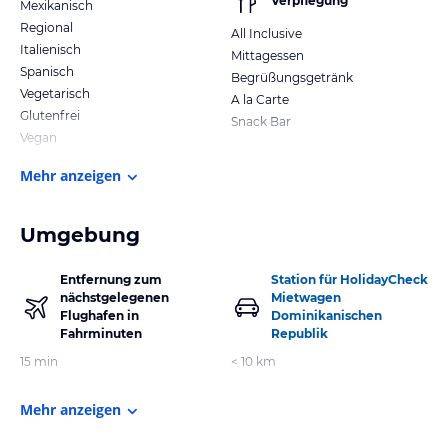
Verpflegung
Mexikanisch
Regional
All Inclusive
Italienisch
Mittagessen
Spanisch
Begrüßungsgetränk
Vegetarisch
A la Carte
Glutenfrei
Snack Bar
Vegan
Mehr anzeigen
Umgebung
Entfernung zum
Station für HolidayCheck
nächstgelegenen
Mietwagen
Flughafen in
Dominikanischen
Fahrminuten
Republik
15 min
< 10 km
Mehr anzeigen