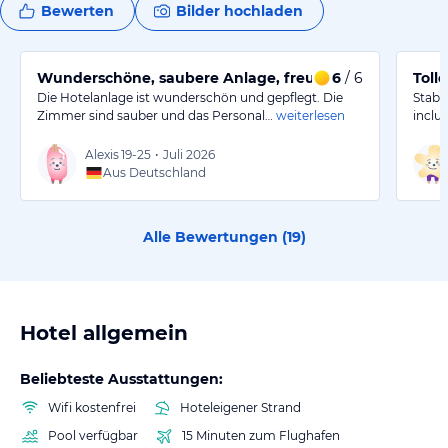
Bewerten
Bilder hochladen
Wunderschöne, saubere Anlage, freundliches Personal
6
/ 6
Toll
Die Hotelanlage ist wunderschön und gepflegt. Die
Stabil
Zimmer sind sauber und das Personal…
weiterlesen
inclus
Alexis
19-25
•
Juli 2026
Aus Deutschland
Alle Bewertungen (
19
)
Hotel allgemein
Beliebteste Ausstattungen:
Wifi kostenfrei
Hoteleigener Strand
Pool verfügbar
15 Minuten zum Flughafen