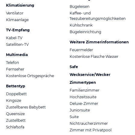
Klimatisierung
Bügeleisen
Ventilator
Kaffee- und
Teezubereitungsmöglichkeiten
Klimaanlage
Kühlschrank
TV-Empfang
Bügeleinrichtung
Kabel-TV
Weitere Zimmerinformationen
Satelliten-TV
Feuermelder
Multimedia
Kostenlose Flasche Wasser
Telefon
Safe
Fernseher
Weckservice/Wecker
Kostenlose Ortsgespräche
Zimmertypen
Bettentyp
Familienzimmer
Doppelbett
Hochzeitssuite
Kingsize
Deluxe-Zimmer
Zustellbares Babybett
Juniorsuite
Queensize
Suite
Zustellbett
Nichtraucherzimmer
Schlafsofa
Zimmer mit Privatpool