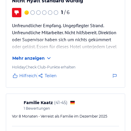
Nicht Hyatt standard würdig
Hinweis:
Allgemeine und unverbindliche
1
/ 6
Hoteliers-/Veranstalter-/Kataloginformationen. Alle Angaben
ohne Gewähr und ohne Prüfung durch HolidayCheck. Bitte
Unfreundlicher Empfang. Ungepflegter Strand.
lies vor der Buchung die verbindlichen
Angebotsdetails
des
jeweiligen Veranstalters.
Unfreundliche Mitarbeiter. Nicht hilfsbereit. Direktion
oder Supervisor haben sich um nichts gekümmert
oder gelöst. Essen für dieses Hotel unterjedem Level
Nicht Hyatt würdig
Mehr anzeigen
HolidayCheck Club-Punkte erhalten
Hilfreich
Teilen
Familie Kaatz
(
41-45
)
1
Bewertungen
Vor 8 Monaten • Verreist als Familie im Dezember 2025