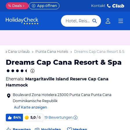
%
Deals
App öffnen
Kontakt
Hotel, Reiseziel
unta Cana Urlaub
Punta Cana Hotels
Dreams Cap Cana Resort & Spa
Dreams Cap Cana Resort & Spa
Ehemals:
Margaritaville Island Reserve Cap Cana
Hammock
Boulevard Zona Hotelera 23000 Punta Cana Punta Cana
Dominikanische Republik
Auf Karte anzeigen
19
Bewertungen
84%
5,0
/ 6
Bewerten
Hochladen
Merken