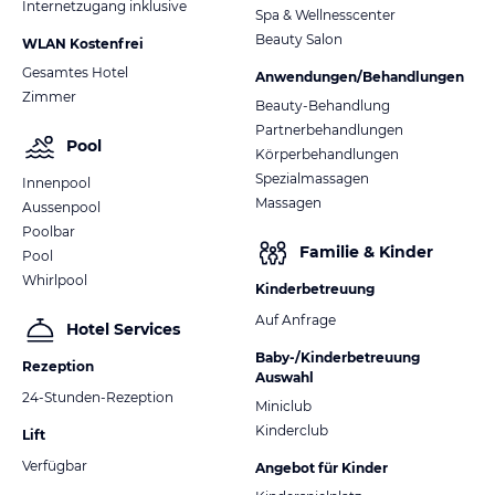
Internetzugang inklusive
Spa & Wellnesscenter
Beauty Salon
WLAN Kostenfrei
Gesamtes Hotel
Anwendungen/Behandlungen
Zimmer
Beauty-Behandlung
Partnerbehandlungen
Pool
Körperbehandlungen
Spezialmassagen
Innenpool
Massagen
Aussenpool
Poolbar
Familie & Kinder
Pool
Whirlpool
Kinderbetreuung
Auf Anfrage
Hotel Services
Baby-/Kinderbetreuung
Rezeption
Auswahl
24-Stunden-Rezeption
Miniclub
Kinderclub
Lift
Verfügbar
Angebot für Kinder