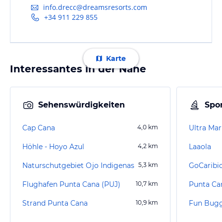
info.drecc@dreamsresorts.com
+34 911 229 855
Karte
Interessantes in der Nähe
Sehenswürdigkeiten
Spor
Cap Cana
4,0
km
Ultra Mar
Höhle - Hoyo Azul
4,2
km
Laaola
Naturschutgebiet Ojo Indigenas
5,3
km
GoCaribi
Flughafen Punta Cana (PUJ)
10,7
km
Strand Punta Cana
10,9
km
Fun Bug