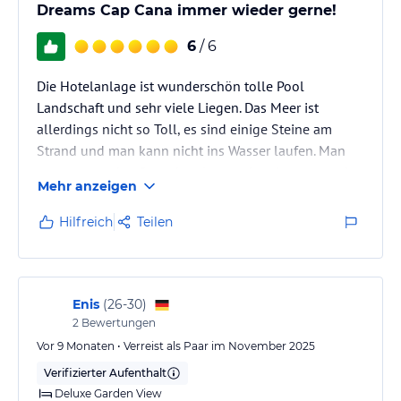
Dreams Cap Cana immer wieder gerne!
6
/ 6
Die Hotelanlage ist wunderschön tolle Pool
Landschaft und sehr viele Liegen. Das Meer ist
allerdings nicht so Toll, es sind einige Steine am
Strand und man kann nicht ins Wasser laufen. Man
muss etwas den Strand entlang gehen bevor man im
Mehr anzeigen
Meer baden kann. Das Personal am Pool ( vorallem
Jose G. ) ist hervorragend. Sehr freundlich und
Hilfreich
Teilen
aufmerksam. In den Restaurants ist das Personal auch
sehr nett und Aufmerksam man geht sofort auf die
Wünsche der Hotelgäste ein. Wir waren über
Weihnachten hier und würden es sofort…
Enis
(
26-30
)
2
Bewertungen
Vor 9 Monaten • Verreist als Paar im November 2025
Verifizierter Aufenthalt
Deluxe Garden View