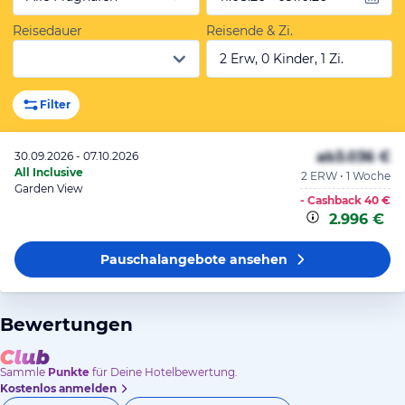
Reisedauer
Reisende & Zi.
2 Erw, 0 Kinder, 1 Zi.
Filter
ab
3.036 €
30.09.2026 - 07.10.2026
All Inclusive
2 ERW • 1 Woche
Garden View
- Cashback
40 €
2.996 €
Pauschalangebote
ansehen
Bewertungen
Sammle
Punkte
für Deine Hotelbewertung.
Kostenlos anmelden