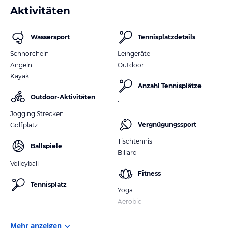
Aktivitäten
Wassersport
Tennisplatzdetails
Schnorcheln
Leihgeräte
Angeln
Outdoor
Kayak
Anzahl Tennisplätze
Outdoor-Aktivitäten
1
Jogging Strecken
Vergnügungssport
Golfplatz
Tischtennis
Ballspiele
Billard
Volleyball
Fitness
Tennisplatz
Yoga
Aerobic
Mehr anzeigen