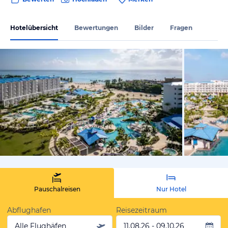
Hotelübersicht
Bewertungen
Bilder
Fragen
vom Hoteli
Pauschalreisen
Nur Hotel
Abflughafen
Reisezeitraum
Alle Flughäfen
11.08.26 - 09.10.26