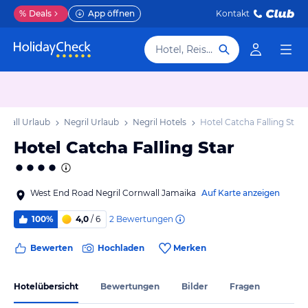
%
Deals
App öffnen
Kontakt
Hotel, Reiseziel
nwall Urlaub
Negril Urlaub
Negril Hotels
Hotel Catcha Falling Star
Hotel Catcha Falling Star
West End Road Negril Cornwall Jamaika
Auf Karte anzeigen
2
Bewertungen
100%
4,0
/ 6
Bewerten
Hochladen
Merken
Hotelübersicht
Bewertungen
Bilder
Fragen