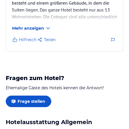
besteht und einem größeren Gebäude, in dem die
Suiten liegen. Das ganze Hotel besteht nur aus 13
Wohneinheiten. Die Cottages sind alle unterschiedlich
in Aussehen und Ausstattung, teilweise sind sie für 2,
Mehr anzeigen
teilweise für 4 Personen (2 Schlafzimmer), die Suiten
haben außerdem Wohnraum und Küche, die Cottages
Hilfreich
Teilen
zumindestens Kühlschrank und Mikrowelle. Wir
waren die einzigen deutschen Gäste, ansonsten
Kanada, USA und England. Da das Hotel sehr klein
ist, ist die Atmosphäre…
Fragen zum Hotel?
Ehemalige Gäste des Hotels kennen die Antwort!
Frage stellen
Hotelausstattung Allgemein