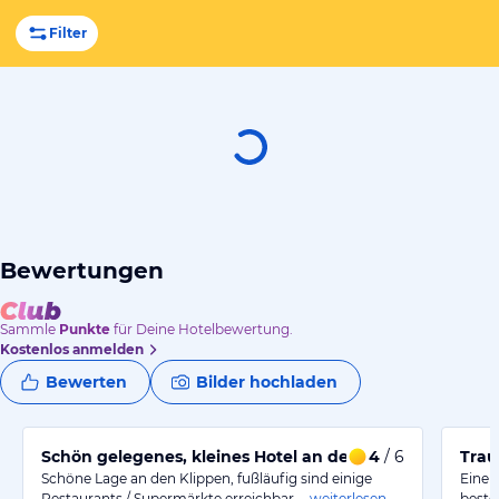
Filter
Bewertungen
Sammle
Punkte
für Deine Hotelbewertung.
Kostenlos anmelden
Bewerten
Bilder hochladen
Schön gelegenes, kleines Hotel an den Klippen
4
/ 6
Trau
Schöne Lage an den Klippen, fußläufig sind einige
Eine 
Restaurants / Supermärkte erreichbar.…
weiterlesen
beste