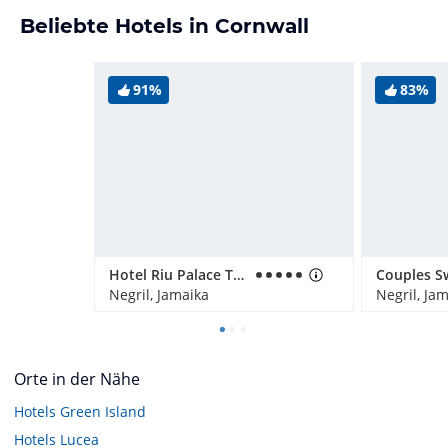
Beliebte Hotels in Cornwall
91%
83%
Hotel Riu Palace Tropical Bay
Negril, Jamaika
Negril, Ja
Orte in der Nähe
Hotels
Green Island
Hotels
Lucea