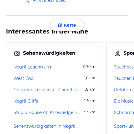
+1 876 957 0390
Karte
Interessantes in der Nähe
Sehenswürdigkeiten
Spor
Negril Leuchtturm
0,9
km
West End
1,0
km
Tauchen 
Gospelgottesdienst - Church of god
1,8
km
Negril Cliffs
1,9
km
Studio House Ah Knowledge Records
3,3
km
Schnorch
Sehenswürdigkeiten in Negril
Sport- un