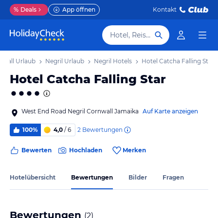
%
Deals
App öffnen
Kontakt
Hotel, Reiseziel
nwall Urlaub
Negril Urlaub
Negril Hotels
Hotel Catcha Falling Star
Hotel Catcha Falling Star
West End Road Negril Cornwall Jamaika
Auf Karte anzeigen
2
Bewertungen
100%
4,0
/ 6
Bewerten
Hochladen
Merken
Hotelübersicht
Bewertungen
Bilder
Fragen
Bewertungen
(
2
)