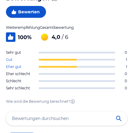
Bewerten
Weiterempfehlung
Gesamtbewertung
4,0
/ 6
100
%
Sehr gut
0
Gut
1
Eher gut
1
Eher schlecht
0
Schlecht
0
Sehr schlecht
0
Wie wird die Bewertung berechnet?