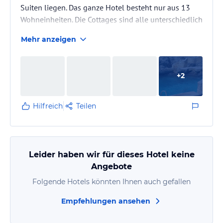
Suiten liegen. Das ganze Hotel besteht nur aus 13
Wohneinheiten. Die Cottages sind alle unterschiedlich
in Aussehen und Ausstattung, teilweise sind sie für 2,
Mehr anzeigen
teilweise für 4 Personen (2 Schlafzimmer), die Suiten
haben außerdem Wohnraum und Küche, die Cottages
zumindestens Kühlschrank und Mikrowelle. Wir
+
2
waren die einzigen deutschen Gäste, ansonsten
Kanada, USA und England. Da das Hotel sehr klein
ist, ist die Atmosphäre…
Hilfreich
Teilen
Leider haben wir für dieses Hotel keine
Angebote
Folgende Hotels könnten Ihnen auch gefallen
Empfehlungen ansehen