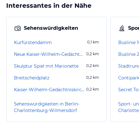
Interessantes in der Nähe
Sehenswürdigkeiten
Spor
Kurfürstendamm
0,1
km
Buslinie 
Neue Kaiser-Wilhelm-Gedächtniskirche
0,2
km
Buslinie 
Skulptur Spiel mit Marionette
0,2
km
Stadtrund
Breitscheidplatz
0,2
km
Kaiser-Wilhelm-Gedächtniskirche
0,2
km
Secret To
Sehenswürdigkeiten in Berlin-
Sport- un
Charlottenburg-Wilmersdorf
Charlott