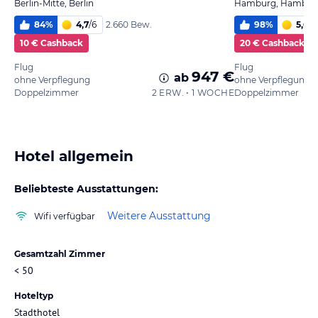
Berlin-Mitte, Berlin
Hamburg, Hambur
84
%
4,7
/
6
98
%
5,6
/
6
2.660 Bew.
10 € Cashback
20 € Cashback
Flug
Flug
947 €
ab
ohne Verpflegung
ohne Verpflegung
Doppelzimmer
2 ERW. • 1 WOCHE
Doppelzimmer
Hotel allgemein
Beliebteste Ausstattungen:
Weitere Ausstattung
Wifi verfügbar
Gesamtzahl Zimmer
< 50
Hoteltyp
Stadthotel