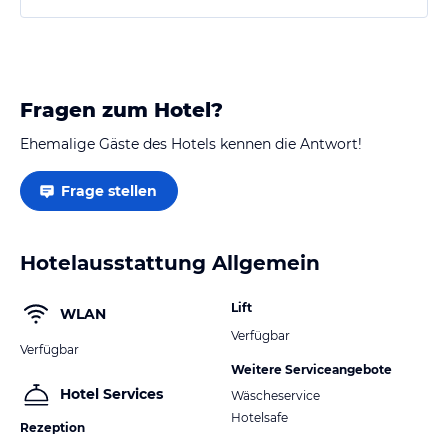
finde. Das Hotel ist mit 27 Zimmern eher klein, aber
für eine Berlin Reise mein absoluter Tipp. Zimmer
können direkt über die…
Fragen zum Hotel?
Ehemalige Gäste des Hotels kennen die Antwort!
Frage stellen
Hotelausstattung Allgemein
Lift
WLAN
Verfügbar
Verfügbar
Weitere Serviceangebote
Hotel Services
Wäscheservice
Hotelsafe
Rezeption