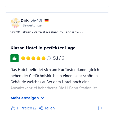
Dirk
(
36-40
)
1
Bewertungen
Vor 20 Jahren • Verreist als Paar im Februar 2006
Klasse Hotel in perfekter Lage
5,1
/ 6
Das Hotel befindet sich am Kurfürstendamm gleich
neben der Gedächniskirche in einem sehr schönen
Gebäude welches außer dem Hotel noch eine
Anwaltskanzlei beherbergt. Die U-Bahn Station ist
20m vom Hotel entfernt. Die Zimmer sind groß hell
Mehr anzeigen
sauber mit allem was man für einen schönen Berlin
Aufenthalt braucht. Wir haben pro Nacht 75 € für ein
Hilfreich (2)
Teilen
DZ mit Frühstück gezahlt, was ich sehr preiswert