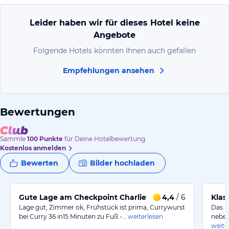
Leider haben wir für dieses Hotel keine
Angebote
Folgende Hotels könnten Ihnen auch gefallen
Empfehlungen ansehen
Bewertungen
Sammle
100
Punkte
für Deine Hotelbewertung.
Kostenlos anmelden
Bewerten
Bilder hochladen
Gute Lage am Checkpoint Charlie
4,4
/ 6
Klas
Lage gut, Zimmer ok, Frühstück ist prima, Currywurst
Das H
bei Curry 36 in15 Minuten zu Fuß -…
weiterlesen
neben
weite