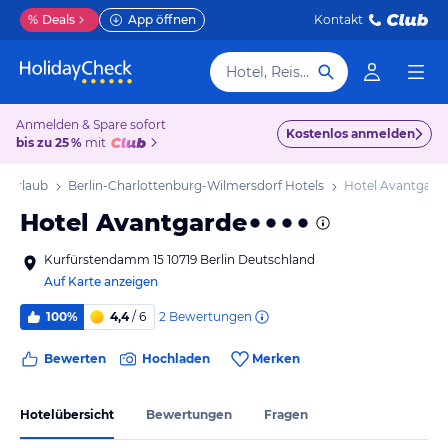
%
Deals
App öffnen
Kontakt
Hotel, Reiseziel
Anmelden & Spare sofort
Kostenlos anmelden
bis zu 25 %
mit
f Urlaub
Berlin-Charlottenburg-Wilmersdorf Hotels
Hotel Avantgard
Hotel Avantgarde
Kurfürstendamm 15 10719 Berlin Deutschland
Auf Karte anzeigen
2
Bewertungen
100%
4,4
/ 6
Bewerten
Hochladen
Merken
Hotelübersicht
Bewertungen
Fragen