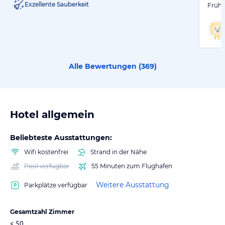
Exzellente Sauberkeit
Frühs
Alle Bewertungen (
369
)
Hotel allgemein
Beliebteste Ausstattungen:
Wifi kostenfrei
Strand in der Nähe
Pool verfügbar
55 Minuten zum Flughafen
Weitere Ausstattung
Parkplätze verfügbar
Gesamtzahl Zimmer
< 50