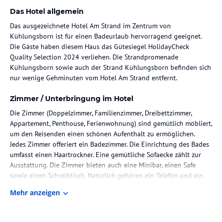
Das Hotel allgemein
Das ausgezeichnete Hotel Am Strand im Zentrum von
Kühlungsborn ist für einen Badeurlaub hervorragend geeignet.
Die Gäste haben diesem Haus das Gütesiegel HolidayCheck
Quality Selection 2024 verliehen. Die Strandpromenade
Kühlungsborn sowie auch der Strand Kühlungsborn befinden sich
nur wenige Gehminuten vom Hotel Am Strand entfernt.
Zimmer / Unterbringung im Hotel
Die Zimmer (Doppelzimmer, Familienzimmer, Dreibettzimmer,
Appartement, Penthouse, Ferienwohnung) sind gemütlich möbliert,
um den Reisenden einen schönen Aufenthalt zu ermöglichen.
Jedes Zimmer offeriert ein Badezimmer. Die Einrichtung des Bades
umfasst einen Haartrockner. Eine gemütliche Sofaecke zählt zur
Ausstattung. Die Zimmer bieten auch eine Minibar, einen Safe
sowie einen Schreibtisch. Natürlich gehören ein Telefon und ein
Fernseher zum Inventar.
Mehr anzeigen
Gastronomie im Hotel
Die Hotelgäste können Frühstück erhalten. Zum Leistungsangebot