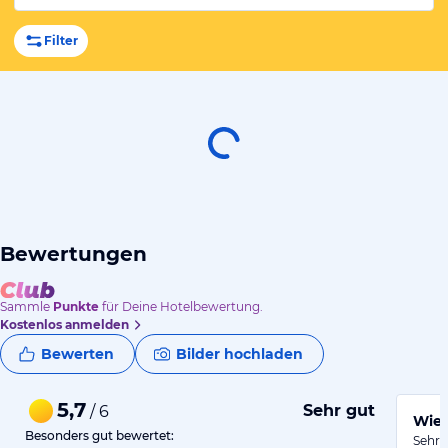
Filter
Bewertungen
Sammle
Punkte
für Deine Hotelbewertung.
Kostenlos anmelden
Bewerten
Bilder hochladen
5,7
Sehr gut
/ 6
Wied
Besonders gut bewertet:
Sehr 