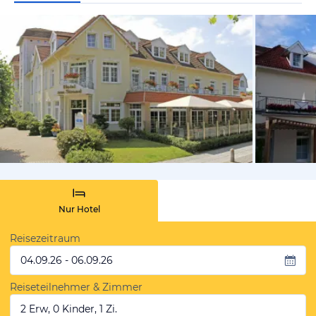
vom Hotelie
Nur Hotel
Reisezeitraum
04.09.26 - 06.09.26
Reiseteilnehmer & Zimmer
2 Erw, 0 Kinder, 1 Zi.