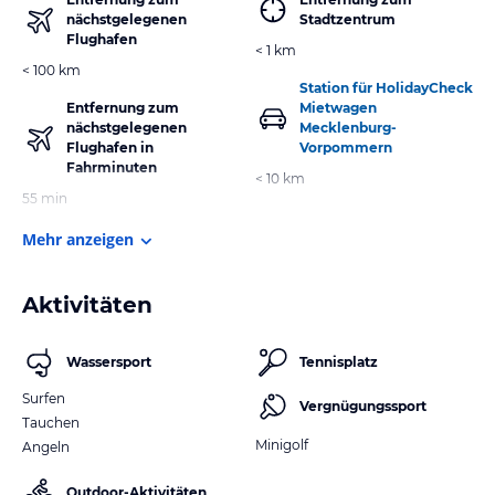
nächstgelegenen
Stadtzentrum
Flughafen
< 1 km
< 100 km
Station für HolidayCheck
Entfernung zum
Mietwagen
nächstgelegenen
Mecklenburg-
Flughafen in
Vorpommern
Fahrminuten
< 10 km
55 min
Mehr anzeigen
Aktivitäten
Wassersport
Tennisplatz
Surfen
Vergnügungssport
Tauchen
Minigolf
Angeln
Outdoor-Aktivitäten