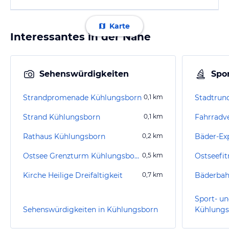
Karte
Interessantes in der Nähe
Sehenswürdigkeiten
Spor
Strandpromenade Kühlungsborn
0,1
km
Stadtrun
Strand Kühlungsborn
0,1
km
Rathaus Kühlungsborn
0,2
km
Bäder-Ex
Ostsee Grenzturm Kühlungsborn
0,5
km
Ostseefit
Kirche Heilige Dreifaltigkeit
0,7
km
Sport- un
Sehenswürdigkeiten in Kühlungsborn
Kühlungs