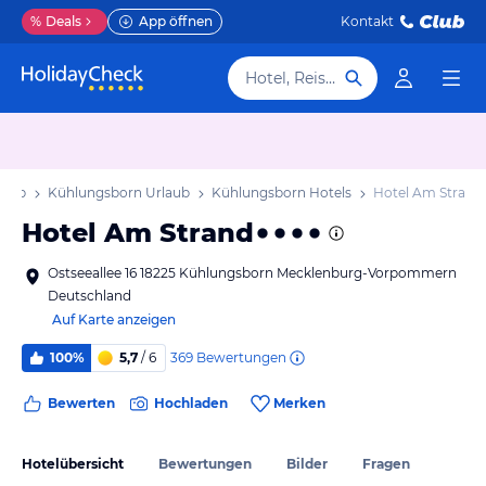
%
Deals
App öffnen
Kontakt
Hotel, Reiseziel
laub
Kühlungsborn Urlaub
Kühlungsborn Hotels
Hotel Am Strand
Hotel Am Strand
Ostseeallee 16 18225 Kühlungsborn Mecklenburg-Vorpommern
Deutschland
Auf Karte anzeigen
369
Bewertungen
100%
5,7
/ 6
Bewerten
Hochladen
Merken
Hotelübersicht
Bewertungen
Bilder
Fragen