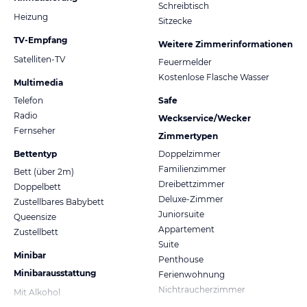
Schreibtisch
Heizung
Sitzecke
TV-Empfang
Weitere Zimmerinformationen
Satelliten-TV
Feuermelder
Kostenlose Flasche Wasser
Multimedia
Telefon
Safe
Radio
Weckservice/Wecker
Fernseher
Zimmertypen
Bettentyp
Doppelzimmer
Familienzimmer
Bett (über 2m)
Dreibettzimmer
Doppelbett
Deluxe-Zimmer
Zustellbares Babybett
Juniorsuite
Queensize
Appartement
Zustellbett
Suite
Minibar
Penthouse
Minibarausstattung
Ferienwohnung
Nichtraucherzimmer
Mit Alkohol