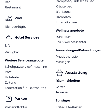
Dampfbad/Türkisches Bad
Bar
Kräuterbad
Restaurant
Bio-Sauna
Hammam
Pool
Infrarotkabine
Nicht verfügbar
Wellnessangebote
Ruheraum
Hotel Services
Spa & Wellnesscenter
Lift
Anwendungen/Behandlungen
Verfügbar
Physiotherapie
Weitere Serviceangebote
Massagen
Schuhputzservice/-maschine
Post
Ausstattung
Hotelsafe
Räumlichkeiten
Zeitung
Garten
Ladestation für Elektroautos
Terrasse
Parken
Sonstiges
Kostenpflichtig
Erste-Hilfe-Kasten