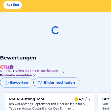
Filter
Bewertungen
Sammle
Punkte
für Deine Hotelbewertung.
Kostenlos anmelden
Bewerten
Bilder hochladen
Preis-Leistung Top!
4,9
/ 6
Gute
Ich war anfangs September mit einer Kollegin für 5
Von a
Tage im Hostal Costa Blanca. Das Zimmer…
Eindr