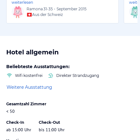
weiterlesen
weite
Ramona
31-35
•
September 2015
Aus der Schweiz
Hotel allgemein
Beliebteste Ausstattungen:
Wifi kostenfrei
Direkter Strandzugang
Weitere Ausstattung
Gesamtzahl Zimmer
< 50
Check-In
Check-Out
ab 15:00 Uhr
bis 11:00 Uhr