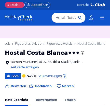
%
Deals
App öffnen
Kontakt
Hotel, Reiseziel
 Urlaub
Figueretas Urlaub
Figueretas Hotels
Hostal Costa Blanca
Hostal Costa Blanca
Ramon Muntaner, 75 07800 Ibiza-Stadt Spanien
Auf Karte anzeigen
2
Bewertungen
100%
4,9
/ 6
Bewerten
Hochladen
Merken
Hotelübersicht
Bewertungen
Fragen