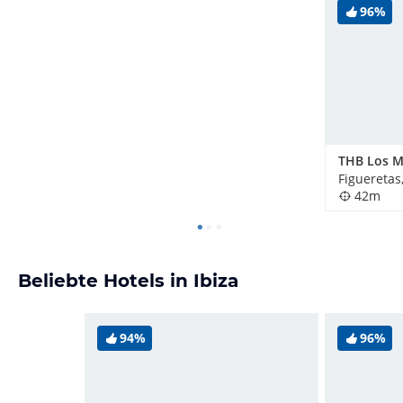
96%
Figueretas
42m
Beliebte Hotels in Ibiza
94%
96%