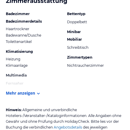
Zimmerausstattung
Badezimmer
Bettentyp
Badezimmerdetails
Doppelbett
Haartrockner
Minibar
Badewanne/Dusche
Mobiliar
Toilettenartikel
Schreibtisch
Klimatisierung
Zimmertypen
Heizung
Klimaanlage
Nichtraucherzimmer
Multimedia
Fernseher
Mehr anzeigen
Hinweis:
Allgemeine und unverbindliche
Hoteliers-/Veranstalter-/Kataloginformationen. Alle Angaben ohne
Gewähr und ohne Prüfung durch HolidayCheck. Bitte lies vor der
Buchung die verbindlichen
Angebotsdetails
des jeweiligen