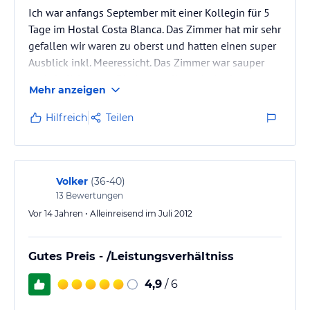
Ich war anfangs September mit einer Kollegin für 5
Tage im Hostal Costa Blanca. Das Zimmer hat mir sehr
gefallen wir waren zu oberst und hatten einen super
Ausblick inkl. Meeressicht. Das Zimmer war sauper
und zimlich gross. Die Angestellten sind sehr nett
Mehr anzeigen
und haben uns bei diversen Fragen weitergeholfen.
Was uns nicht so entsprochen hat ist das Frühstück
Hilfreich
Teilen
(spezieller geschmack des Toastes) sowie die Lage.
Zu Fuss sind es 20-30 Minuten bis ins Zentrum. Wir
haben dann meist ein Taxi genommen.
Sonst ist das Hotel…
Volker
(
36-40
)
13
Bewertungen
Vor 14 Jahren • Alleinreisend im Juli 2012
Gutes Preis - /Leistungsverhältniss
4,9
/ 6