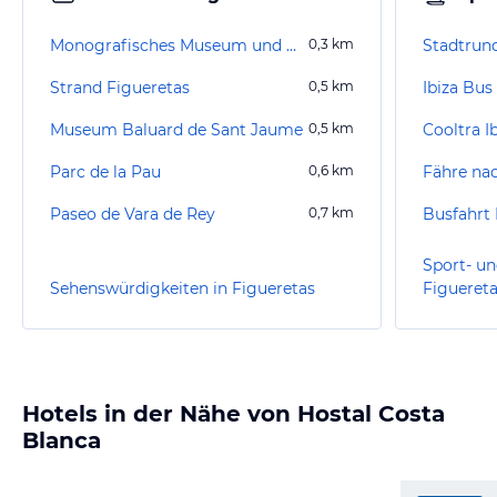
Monografisches Museum und Punische Nekropole von Puig des Molins
0,3
km
Strand Figueretas
0,5
km
Museum Baluard de Sant Jaume
0,5
km
Cooltra I
Parc de la Pau
0,6
km
Fähre na
Paseo de Vara de Rey
0,7
km
Busfahrt 
Sport- un
Sehenswürdigkeiten in Figueretas
Figueret
Hotels in der Nähe von Hostal Costa
Blanca