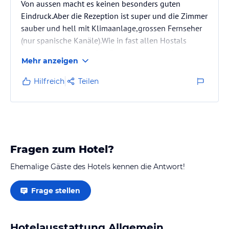
Von aussen macht es keinen besonders guten
Eindruck.Aber die Rezeption ist super und die Zimmer
sauber und hell mit Klimaanlage,grossen Fernseher
(nur spanische Kanäle).Wie in fast allen Hostals
leider kein Fahrstuhl.Das Frühstück gibt es in der
Mehr anzeigen
dazugehörigen Pizzeria und ist im Preis inbegriffen
und war ausreichend.
Hilfreich
Teilen
Fragen zum Hotel?
Ehemalige Gäste des Hotels kennen die Antwort!
Frage stellen
Hotelausstattung Allgemein