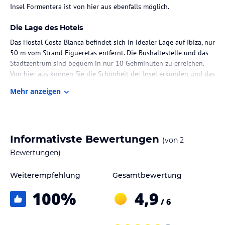
Insel Formentera ist von hier aus ebenfalls möglich.
Die Lage des Hotels
Das Hostal Costa Blanca befindet sich in idealer Lage auf Ibiza, nur
50 m vom Strand Figueretas entfernt. Die Bushaltestelle und das
Stadtzentrum sind bequem in nur 10 Gehminuten zu erreichen.
Von hier aus können Sie die Schönheit der Insel erkunden und das
pulsierende Leben von Ibiza-Stadt erleben.
Mehr anzeigen
Zimmer / Unterbringung im Hotel
Die Zimmer im Hostal Costa Blanca sind hell und modern
eingerichtet. Jedes Zimmer verfügt über Klimaanlage und Heizung,
Informativste Bewertungen
(von
2
Sat-TV und ein eigenes Bad mit Haartrockner und kostenlosen
Pflegeprodukten. Die Zimmer werden täglich gereinigt und die
Bewertungen)
Handtücher werden regelmäßig gewechselt, um Ihren Aufenthalt
so angenehm wie möglich zu gestalten.
Weiterempfehlung
Gesamtbewertung
100
%
4,9
Gastronomie im Hotel
/ 6
Das Hostal Costa Blanca verfügt über eine Pizzeria, in der Ihnen
eine große Auswahl an Speisen serviert wird. Genießen Sie frische