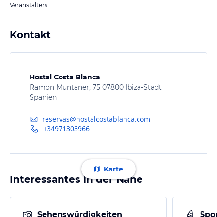
Veranstalters.
Kontakt
Hostal Costa Blanca
Ramon Muntaner, 75 07800 Ibiza-Stadt
Spanien
reservas@hostalcostablanca.com
+34971303966
Karte
Interessantes in der Nähe
Sehenswürdigkeiten
Spor