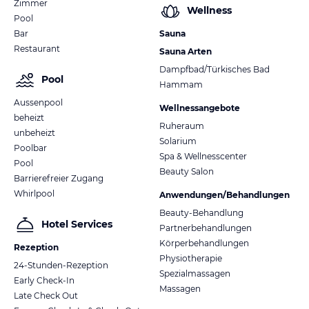
Zimmer
Wellness
Pool
Bar
Sauna
Restaurant
Sauna Arten
Dampfbad/Türkisches Bad
Pool
Hammam
Aussenpool
Wellnessangebote
beheizt
Ruheraum
unbeheizt
Solarium
Poolbar
Spa & Wellnesscenter
Pool
Beauty Salon
Barrierefreier Zugang
Whirlpool
Anwendungen/Behandlungen
Beauty-Behandlung
Hotel Services
Partnerbehandlungen
Körperbehandlungen
Rezeption
Physiotherapie
24-Stunden-Rezeption
Spezialmassagen
Early Check-In
Massagen
Late Check Out