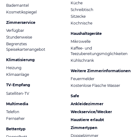
Küche
Bademantel
Schreibtisch
Kosmetikspiegel
Sitzecke
Zimmerservice
Kochnische
Verfügbar
Haushaltsgeräte
Stundenweise
Mikrowelle
Begrenztes
Kaffee- und
Speisekartenangebot
Teezubereitungsmöglichkeiten
Klimatisierung
Kühlschrank
Heizung
Weitere Zimmerinformationen
Klimaanlage
Feuermelder
TV-Empfang
Kostenlose Flasche Wasser
Satelliten-TV
Safe
Multimedia
Ankleidezimmer
Telefon
Weckservice/Wecker
Fernseher
Haustiere erlaubt
Zimmertypen
Bettentyp
Doppelzimmer
Doppelbett