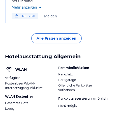
bei HP dabei.
Am Automaten das rauslassen was man möchte.
Mehr anzeigen
Cappuccino, Latte, Milchkaffee, Kaffee Wasser für Tee
Melden
Hilfreich
0
alles da
Alle Fragen anzeigen
Hotelausstattung Allgemein
Parkmöglichkeiten
WLAN
Parkplatz
Verfügbar
Parkgarage
Kostenloser WLAN-
Öffentliche Parkplätze
Internetzugang inklusive
vorhanden
WLAN Kostenfrei
Parkplatzreservierung möglich
Gesamtes Hotel
nicht möglich
Lobby