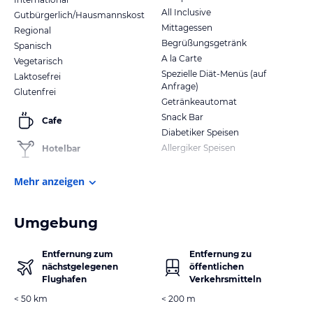
All Inclusive
Gutbürgerlich/Hausmannskost
Mittagessen
Regional
Begrüßungsgetränk
Spanisch
A la Carte
Vegetarisch
Spezielle Diät-Menüs (auf
Laktosefrei
Anfrage)
Glutenfrei
Getränkeautomat
Snack Bar
Cafe
Diabetiker Speisen
Allergiker Speisen
Hotelbar
Mehr anzeigen
Umgebung
Entfernung zum
Entfernung zu
nächstgelegenen
öffentlichen
Flughafen
Verkehrsmitteln
< 50 km
< 200 m