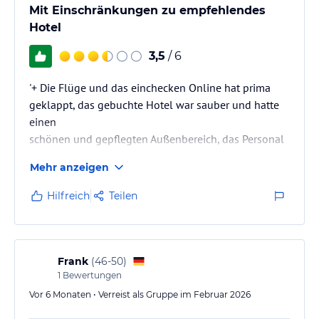
Mit Einschränkungen zu empfehlendes
Hotel
3,5
/ 6
'+ Die Flüge und das einchecken Online hat prima
geklappt, das gebuchte Hotel war sauber und hatte
einen
schönen und gepflegten Außenbereich, das Personal
freundlich und sehr angenehm
Mehr anzeigen
- die Zimmer sind in die Jahre gekommen, die Möbel
sollten dringend erneuert werden (Flecken auf der
Hilfreich
Teilen
Couch
und den Sesseln, Schranktüren kaputt), der Platz im
Restaurant ist leider begrenzt, so dass es zu Warte-
schlangen am Eingang kam, da dort dann die freien
Frank
(
46-50
)
Tische zugewiesen wurden.
1
Bewertungen
Es gibt zwar genügend Liegen im…
Vor 6 Monaten • Verreist als Gruppe im Februar 2026