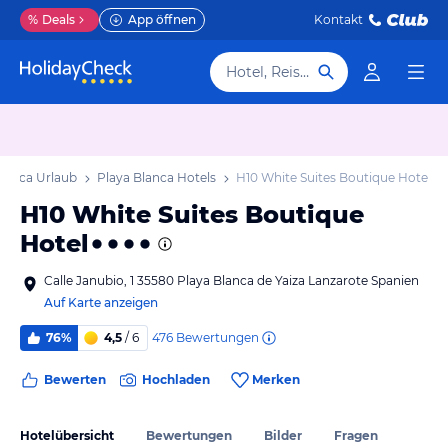
%
Deals
App öffnen
Kontakt
Hotel, Reiseziel
Blanca Urlaub
Playa Blanca Hotels
H10 White Suites Boutique Hotel
H10 White Suites Boutique
Hotel
Calle Janubio, 1 35580 Playa Blanca de Yaiza Lanzarote Spanien
Auf Karte anzeigen
476
Bewertungen
76%
4,5
/ 6
Bewerten
Hochladen
Merken
Hotelübersicht
Bewertungen
Bilder
Fragen