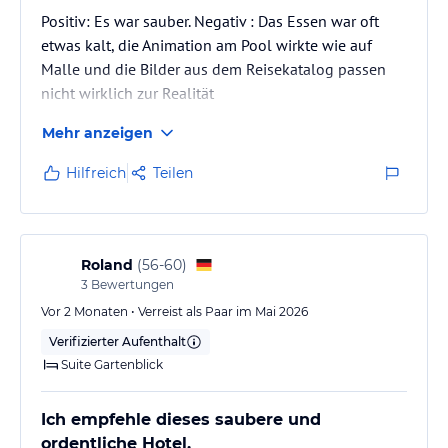
Positiv: Es war sauber. Negativ : Das Essen war oft
Sport und Unterhaltung
etwas kalt, die Animation am Pool wirkte wie auf
Malle und die Bilder aus dem Reisekatalog passen
Wenn Sie sich im Urlaub fit halten möchten, können Sie Ihr
Training im hoteleigenen Fitnessstudio absolvieren. Neben diesem
nicht wirklich zur Realität
breiten Sportangebot bietet das Hotel tagsüber und abends ein
Unterhaltungsprogramm mit Shows und Tänzen.
Mehr anzeigen
Hilfreich
Teilen
Sonstige Einrichtungen und Services
3 Pools (davon 2 im Winter beheizt), Kostenloses W-LAN,
Waschservice, Parkplatz. Gesundheits-und Beauty-Center "Despacio
Beauty Centre" mit Fitnessraum, Sauna, Jacuzzi im Freien,
Roland
(
56-60
)
Türkisches Bad, Massagen und Behandlungen.
3
Bewertungen
Hinweis:
Allgemeine und unverbindliche
Vor 2 Monaten • Verreist als Paar im Mai 2026
Hoteliers-/Veranstalter-/Kataloginformationen. Alle Angaben
Verifizierter Aufenthalt
ohne Gewähr und ohne Prüfung durch HolidayCheck. Bitte
Suite Gartenblick
lies vor der Buchung die verbindlichen
Angebotsdetails
des
jeweiligen Veranstalters.
Ich empfehle dieses saubere und
ordentliche Hotel.