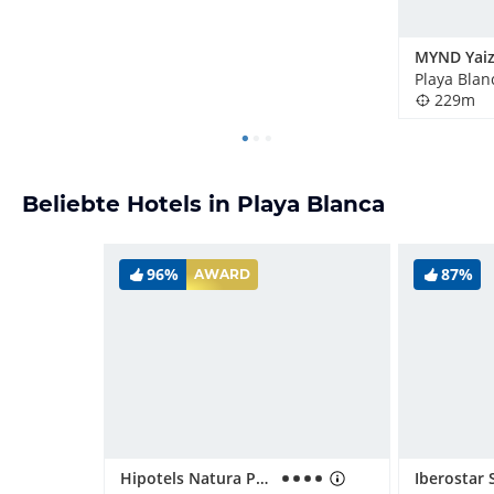
MYND Yai
Playa Blan
229m
Beliebte Hotels in Playa Blanca
96%
87%
AWARD
Hipotels Natura Palace