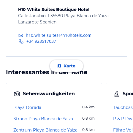
H10 White Suites Boutique Hotel
Calle Janubio, 1 35580 Playa Blanca de Yaiza
Lanzarote Spanien
h10.white.suites@h10hotels.com
+34 928517037
Karte
Interessantes in der Nähe
Sehenswürdigkeiten
Spor
Playa Dorada
0,4
km
Tauchbas
Strand Playa Blanca de Yaiza
0,8
km
P & P Div
Zentrum Playa Blanca de Yaiza
0,8
km
Fähre Vol