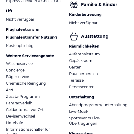
Express Check-In & Check-Out
Familie & Kinder
Lift
Kinderbetreuung
Nicht verfügbar
Nicht verfügbar
Flughafentransfer
Ausstattung
Flughafentransfer Nutzung
Kostenpflichtig
Räumlichkeiten
Aufenthaltsraum
Weitere Serviceangebote
Gepäckraum
Wäscheservice
Garten
Concierge
Raucherbereich
Bügelservice
Terrasse
Chemische Reinigung
Fitnesscenter
Arzt
Zusatz-Programm
Unterhaltung
Fahrradverleih
Abendprogramm/-unterhaltung
Geldautomat vor Ort
Live-Musik
Devisenwechsel
Sportevents Live-
Hotelsafe
Übertragungen
Informationsschalter für
Klimaanlage