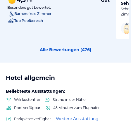
Gut
/ 6
Sehr
Besonders gut bewertet:
Sehr 
Barrierefreie Zimmer
Zimme
Top Poolbereich
Alle Bewertungen (
476
)
Hotel allgemein
Beliebteste Ausstattungen:
Wifi kostenfrei
Strand in der Nähe
Pool verfügbar
45 Minuten zum Flughafen
Weitere Ausstattung
Parkplätze verfügbar