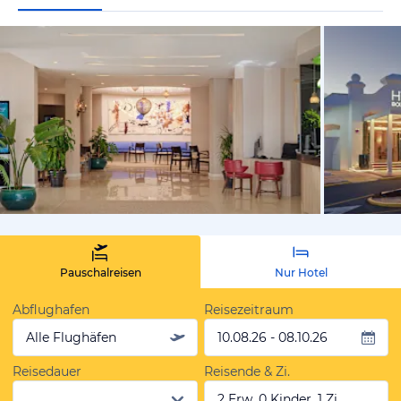
vom Hotelie
Pauschalreisen
Nur Hotel
Abflughafen
Reisezeitraum
Alle Flughäfen
10.08.26 - 08.10.26
Reisedauer
Reisende & Zi.
2 Erw, 0 Kinder, 1 Zi.