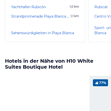
Yachthafen Rubicón
1,0
km
Rubicat
Strandpromenade Playa Blanca de Yaiza
1,1
km
Centro Vi
Sport- un
Sehenswürdigkeiten in Playa Blanca
Blanca
Hotels in der Nähe von H10 White
Suites Boutique Hotel
77%