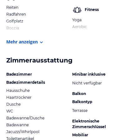
Reiten
Fitness
Radfahren
Yoga
Golfplatz
Aerobic
Boccia
Mehr anzeigen
Zimmerausstattung
Badezimmer
Minibar inklusive
Badezimmerdetails
Nicht verfügbar
Hausschuhe
Balkon
Haartrockner
Balkontyp
Dusche
Terrasse
WC
Badewanne/Dusche
Elektronische
Badewanne
Zimmerschlüssel
Jacuzzi/Whirlpool
Mobiliar
Toilettenartikel