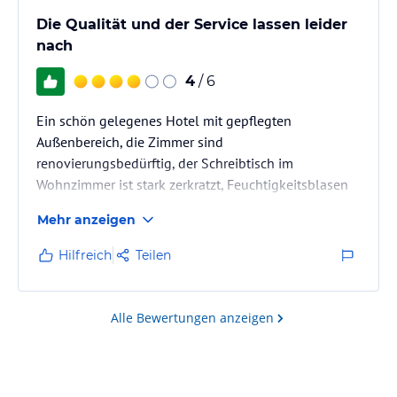
Die Qualität und der Service lassen leider
nach
4
/ 6
Ein schön gelegenes Hotel mit gepflegten
Außenbereich, die Zimmer sind
renovierungsbedürftig, der Schreibtisch im
Wohnzimmer ist stark zerkratzt, Feuchtigkeitsblasen
an den Wänden, fehlende und schimmlig/dreckige
Mehr anzeigen
Fugen im Badezimmer. Die Wege der Hotelanlage
wurden früher täglich gereinigt dieser Service wurde
Hilfreich
Teilen
anscheinend eingestellt. Liegen gibt es jetzt nur noch
in Suiten mit Pool Ausrichtung, wobei die adaptierten
Suiten zwar Richtung Pool ausgerichtet sind,
Alle Bewertungen anzeigen
anscheinend aber nicht in diese Kategorie
eingestuft…