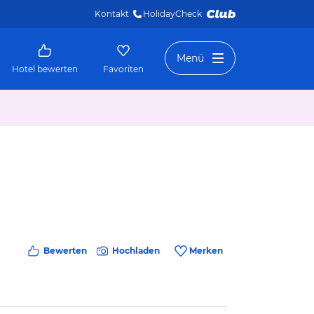
Kontakt
HolidayCheck 
Menü
Hotel bewerten
Favoriten
Bewerten
Hochladen
Merken