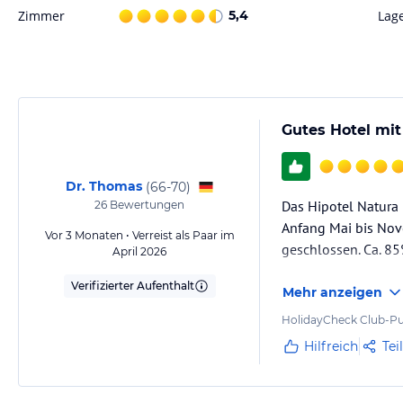
Hinweis:
Allgemeine und unverbindliche Hoteliers-/Veranstalter-/K
Zimmer
5,4
Lag
Gewähr und ohne Prüfung durch HolidayCheck. Bitte lies vor der B
jeweiligen Veranstalters.
Gutes Hotel mi
Dr. Thomas
(
66-70
)
Das Hipotel Natura 
26
Bewertungen
Anfang Mai bis Nov
Vor 3 Monaten • Verreist als Paar im
geschlossen. Ca. 85
April 2026
Verifizierter Aufenthalt
Mehr anzeigen
HolidayCheck Club-Pu
Hilfreich
Tei