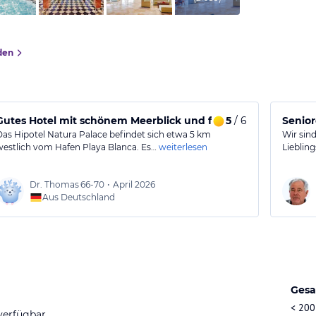
den
Gutes Hotel mit schönem Meerblick und freundlichem Servic
5
/ 6
Senior
Das Hipotel Natura Palace befindet sich etwa 5 km
Wir sin
westlich vom Hafen Playa Blanca. Es…
weiterlesen
Liebling
Dr. Thomas
66-70
•
April 2026
Aus Deutschland
Gesa
< 200
verfügbar