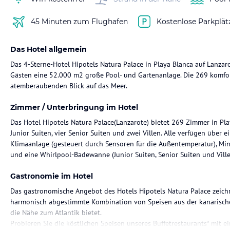
45 Minuten zum Flughafen
Kostenlose Parkplät
Das Hotel allgemein
Das 4-Sterne-Hotel Hipotels Natura Palace in Playa Blanca auf Lanzar
Gästen eine 52.000 m2 große Pool- und Gartenanlage. Die 269 komfo
atemberaubenden Blick auf das Meer.
Zimmer / Unterbringung im Hotel
Das Hotel Hipotels Natura Palace(Lanzarote) bietet 269 Zimmer in Pl
Junior Suiten, vier Senior Suiten und zwei Villen. Alle verfügen über e
Klimaanlage (gesteuert durch Sensoren für die Außentemperatur), Mini
und eine Whirlpool-Badewanne (Junior Suiten, Senior Suiten und Villen
Gastronomie im Hotel
Das gastronomische Angebot des Hotels Hipotels Natura Palace zeich
harmonisch abgestimmte Kombination von Speisen aus der kanarisch
die Nähe zum Atlantik bietet.
Probieren Sie die köstlichen Speisen unseres Buffetrestaurants* mit e