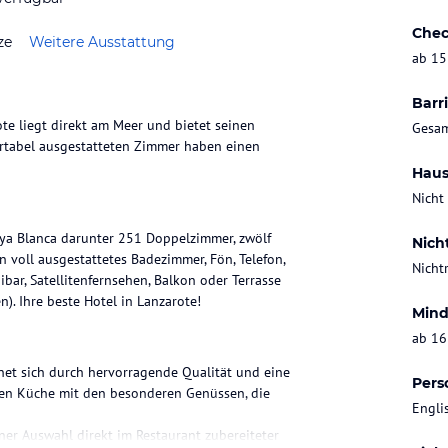
Chec
ze
Weitere Ausstattung
ab 15
Barri
ote liegt direkt am Meer und bietet seinen
Gesam
rtabel ausgestatteten Zimmer haben einen
Haus
Nicht
aya Blanca darunter 251 Doppelzimmer, zwölf
Nich
in voll ausgestattetes Badezimmer, Fön, Telefon,
Nicht
bar, Satellitenfernsehen, Balkon oder Terrasse
). Ihre beste Hotel in Lanzarote!
Mind
ab 16
net sich durch hervorragende Qualität und eine
Pers
en Küche mit den besonderen Genüssen, die
Engli
iner Auswahl direkt im Restaurant zubereiteter