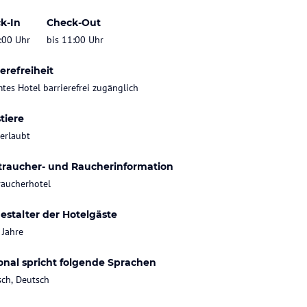
k-In
Check-Out
:00 Uhr
bis 11:00 Uhr
erefreiheit
tes Hotel barrierefrei zugänglich
tiere
 erlaubt
traucher- und Raucherinformation
raucherhotel
estalter der Hotelgäste
 Jahre
onal spricht folgende Sprachen
sch, Deutsch