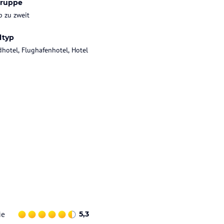
gruppe
b zu zweit
ltyp
dhotel, Flughafenhotel, Hotel
ie
5,3