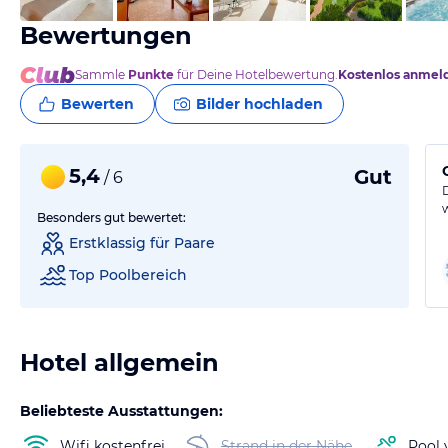
Bewertungen
Sammle
Punkte
für Deine Hotelbewertung.
Kostenlos anmel
Bewerten
Bilder hochladen
5,4
Gut
/ 6
Besonders gut bewertet:
Erstklassig für Paare
Top Poolbereich
Hotel allgemein
Beliebteste Ausstattungen:
Wifi kostenfrei
Strand in der Nähe
Pool 