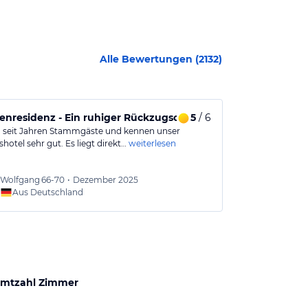
Alle Bewertungen (
2132
)
e
enresidenz - Ein ruhiger Rückzugsort für entspannte Tage am
5
/ 6
Schönes Hot
d seit Jahren Stammgäste und kennen unser
Es handelt sic
shotel sehr gut. Es liegt direkt…
weiterlesen
angenehmes Hot
Wolfgang
66-70
•
Dezember 2025
Ute
66
Aus Deutschland
Aus
mtzahl Zimmer