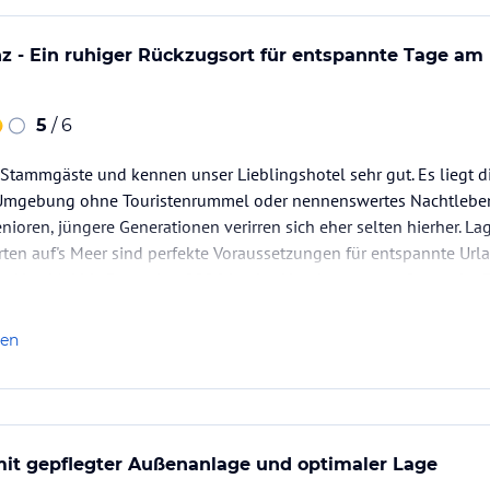
z - Ein ruhiger Rückzugsort für entspannte Tage am M
5
/ 6
n Stammgäste und kennen unser Lieblingshotel sehr gut. Es liegt di
Umgebung ohne Touristenrummel oder nennenswertes Nachtleben
nioren, jüngere Generationen verirren sich eher selten hierher. La
ten auf's Meer sind perfekte Voraussetzungen für entspannte Url
. Von Mai bis Dezember 2026 ist das Hotel wegen umfassender
len
mit gepflegter Außenanlage und optimaler Lage