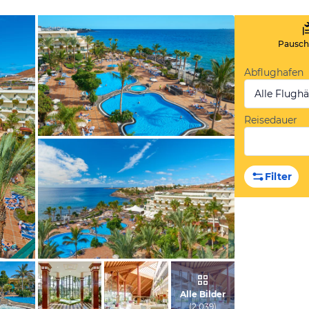
Pauscha
Abflughafen
Alle Flugh
Reisedauer
vom Hotelier, Oktober 2015
Filter
vom Hotelier, Oktober 2015
Alle Bilder
(
2.039
)