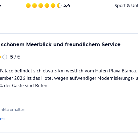
ataloginformationen. Alle Angaben ohne
e
5,4
Sport & Un
uchung die verbindlichen
Angebotsdetails
des
t schönem Meerblick und freundlichem Service
5
/ 6
Palace befindet sich etwa 5 km westlich vom Hafen Playa Blanca.
ember 2026 ist das Hotel wegen aufwendiger Modernisierungs- 
% der Gäste sind Briten.
nkte erhalten
len