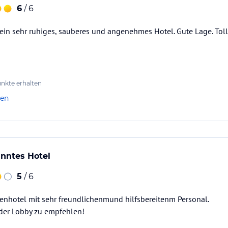
6
/ 6
ein sehr ruhiges, sauberes und angenehmes Hotel. Gute Lage. Tol
nkte erhalten
len
anntes Hotel
5
/ 6
nhotel mit sehr freundlichenmund hilfsbereitenm Personal.
der Lobby zu empfehlen!