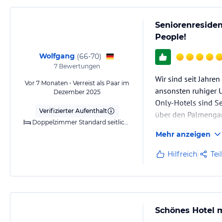
Seniorenresiden
People!
Wolfgang
(
66-70
)
7
Bewertungen
Wir sind seit Jahre
Vor 7 Monaten • Verreist als Paar im
ansonsten ruhiger 
Dezember 2025
Only-Hotels sind Se
Verifizierter Aufenthalt
über den Palmengar
Doppelzimmer Standard seitlichem Meerblick (Balkon oder Terrasse)
Küstenwanderungen
Mehr anzeigen
Hilfreich
Tei
Schönes Hotel 