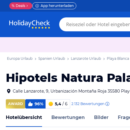
%
Deals
App herunterladen
Europa Urlaub
Spanien Urlaub
Lanzarote Urlaub
Playa Blanca
Hipotels Natura Pal
Calle Lanzarote, 9, Urbanización Montaña Roja 35580 Pla
96%
5,4
/ 6
2.132
Bewertungen
AWARD
Hotelübersicht
Bewertungen
Bilder
Frag